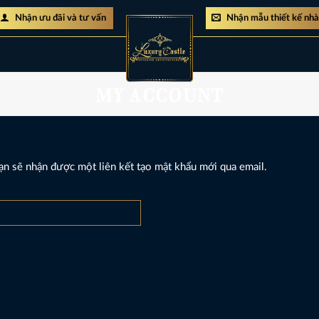
Nhận ưu đãi và tư vấn
Nhận mẫu thiết kế nh
MY ACCOUNT
ạn sẽ nhận được một liên kết tạo mật khẩu mới qua email.