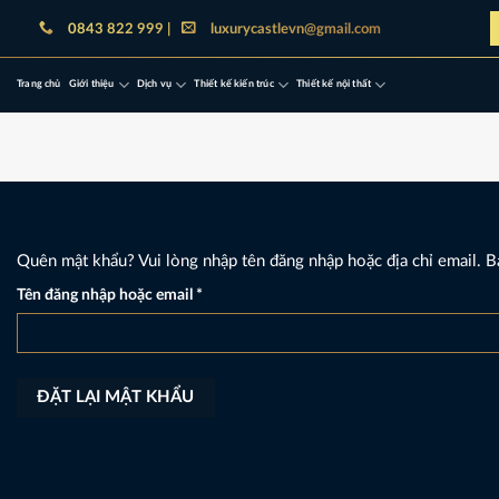
Bỏ
0843 822 999 |
luxurycastlevn@gmail.com
qua
nội
Trang chủ
Giới thiệu
Dịch vụ
Thiết kế kiến trúc
Thiết kế nội thất
dung
Quên mật khẩu? Vui lòng nhập tên đăng nhập hoặc địa chỉ email. B
Bắt
Tên đăng nhập hoặc email
*
buộc
ĐẶT LẠI MẬT KHẨU