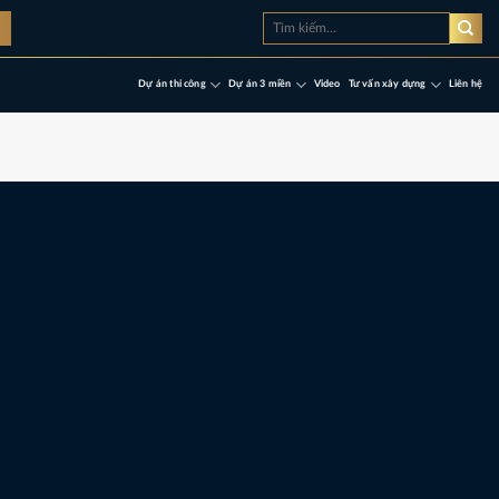
Tìm
à
kiếm:
Dự án thi công
Dự án 3 miền
Video
Tư vấn xây dựng
Liên hệ