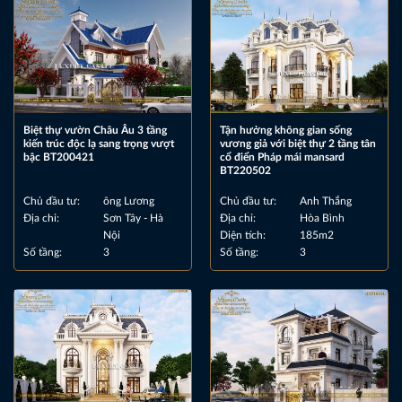
Biệt thự vườn Châu Âu 3 tầng
Tận hưởng không gian sống
kiến trúc độc lạ sang trọng vượt
vương giả với biệt thự 2 tầng tân
bậc BT200421
cổ điển Pháp mái mansard
BT220502
Chủ đầu tư:
ông Lương
Chủ đầu tư:
Anh Thắng
Địa chỉ:
Sơn Tây - Hà
Địa chỉ:
Hòa Bình
Nội
Diện tích:
185m2
Số tầng:
3
Số tầng:
3