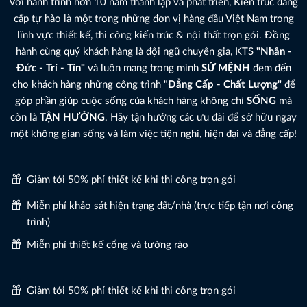
Với hành trình hơn 10 năm thành lập và phát triển, Kiến trúc đẳng
cấp tự hào là một trong những đơn vị hàng đầu Việt Nam trong
lĩnh vực thiết kế, thi công kiến trúc & nội thất trọn gói. Đồng
hành cùng quý khách hàng là đội ngũ chuyên gia, KTS
"Nhân -
Đức - Trí - Tín"
và luôn mang trong mình
SỨ MỆNH
đem đến
cho khách hàng những công trình "
Đẳng Cấp - Chất Lượng"
để
góp phần giúp cuộc sống của khách hàng không chỉ
SỐNG
mà
còn là
TẬN HƯỞNG
. Hãy tận hưởng các ưu đãi để sở hữu ngay
một không gian sống và làm việc tiện nghi, hiện đại và đẳng cấp!
Giảm tới 50% phí thiết kế khi thi công trọn gói
Miễn phí khảo sát hiện trạng đất/nhà (trực tiếp tận nơi công
trình)
Miễn phí thiết kế cổng và tường rào
Giảm tới 50% phí thiết kế khi thi công trọn gói