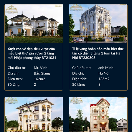
Xuýt xoa vẻ đẹp siêu vượt của
Tỉ lệ vàng hoàn hảo mẫu biệt thự
mẫu biệt thự sân vườn 2 tầng
tân cổ điển 3 tầng 1 tum tại Hà
mái Nhật phong thủy BT21031
Nội BT230303
Chủ đầu tư:
Mr. Vinh
Chủ đầu tư:
anh Minh
Địa chỉ:
Bắc Giang
Địa chỉ:
Hà Nội
Diện tích:
162m2
Diện tích:
185m2
Số tầng:
2
Số tầng:
3