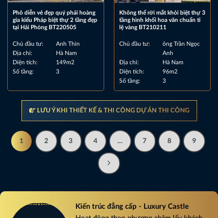
Phô diễn vẻ đẹp quý phái hoàng
Không thể rời mắt khỏi biệt thự 3
gia kiểu Pháp biệt thự 2 tầng đẹp
tầng hình khối hoa văn chuẩn tỉ
tại Hải Phòng BT220505
lệ vàng BT210211
Chủ đầu tư:
Anh Thìn
Chủ đầu tư:
ông Trần Ngọc
Địa chỉ:
Hà Nam
Anh
Diện tích:
149m2
Địa chỉ:
Hà Nam
Số tầng:
3
Diện tích:
96m2
Số tầng:
3
LƯU Ý KHI THIẾT KẾ & THI CÔNG DỰ ÁN THI CÔNG
1
2
3
4
…
7
8
9
Kiến trúc đẳng cấp - Luxury Castle