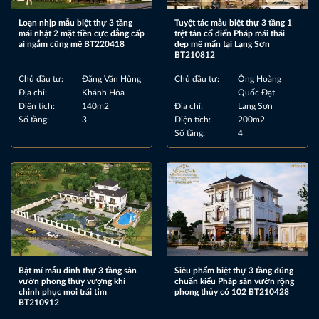
Loạn nhịp mẫu biệt thự 3 tầng
Tuyệt tác mẫu biệt thự 3 tầng 1
mái nhật 2 mặt tiền cực đẳng cấp
trệt tân cổ điển Pháp mái thái
ai ngắm cũng mê BT220418
đẹp mê mẩn tại Lạng Sơn
BT210812
Chủ đầu tư:
Đặng Văn Hùng
Chủ đầu tư:
Ông Hoàng
Địa chỉ:
Khánh Hòa
Quốc Đạt
Diện tích:
140m2
Địa chỉ:
Lạng Sơn
Số tầng:
3
Diện tích:
200m2
Số tầng:
4
Bật mí mẫu dinh thự 3 tầng sân
Siêu phẩm biệt thự 3 tầng đúng
vườn phong thủy vượng khí
chuẩn kiểu Pháp sân vườn rộng
chinh phục mọi trái tim
phong thủy có 102 BT210428
BT210912