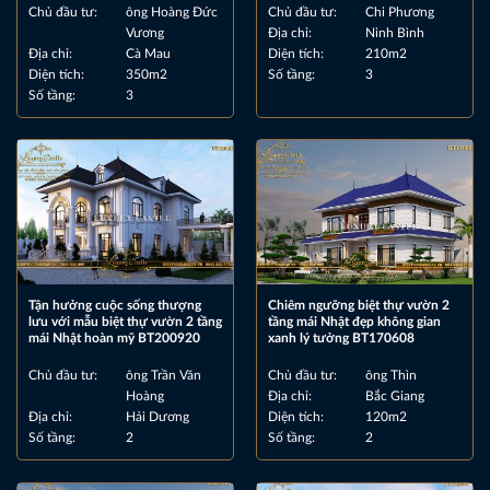
Chủ đầu tư:
ông Hoàng Đức
Chủ đầu tư:
Chi Phương
Vương
Địa chỉ:
Ninh Bình
Địa chỉ:
Cà Mau
Diện tích:
210m2
Diện tích:
350m2
Số tầng:
3
Số tầng:
3
Tận hưởng cuộc sống thượng
Chiêm ngưỡng biệt thự vườn 2
lưu với mẫu biệt thự vườn 2 tầng
tầng mái Nhật đẹp không gian
mái Nhật hoàn mỹ BT200920
xanh lý tưởng BT170608
Chủ đầu tư:
ông Trần Văn
Chủ đầu tư:
ông Thìn
Hoàng
Địa chỉ:
Bắc Giang
Địa chỉ:
Hải Dương
Diện tích:
120m2
Số tầng:
2
Số tầng:
2