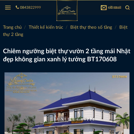
Bỏ
Gửi Email
0843822999
qua
nội
dung
Trang chủ
/
Thiết kế kiến trúc
/
Biệt thự theo số tầng
/
Biệt
thự 2 tầng
Chiêm ngưỡng biệt thự vườn 2 tầng mái Nhật
đẹp không gian xanh lý tưởng BT170608