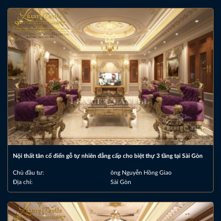
Nội thất tân cổ điển gỗ tự nhiên đẳng cấp cho biệt thự 3 tầng tại Sài Gòn
Chủ đầu tư:
ông Nguyễn Hồng Giao
Địa chỉ:
Sài Gòn