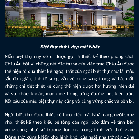
Biệt thự chữ L đẹp mái Nhật
Mẫu biệt thự này sở dĩ được gọi là thiết kế theo phong cách
Châu Âu bởi vì những nét đặc trưng của kiến trúc Châu Âu được
thể hiện rõ qua thiết kế ngoại thất của ngôi biệt thự như là: màu
sắc đơn giản, tinh tế song vẫn vô cùng sang trọng và bắt mắt,
những chi tiết thiết kế cũng thể hiện được hơi hướng hiện đại
và sự khỏe khoắn, mạnh mẽ trong từng đường nét kiến trúc.
Kết cấu của mẫu biệt thự này cũng vô cùng vững chắc và bền bỉ.
Ngôi biệt thự được thiết kế theo kiểu mái Nhật dạng ngói sóng
nhỏ, thiết kế theo kiểu bê tông dán ngói bảo đảm về tính bền
vững cũng như sự trường tồn của công trình với thời gian.
Đồng thời cũng khiến cho hình khối của ngôi nhà trở nên vững