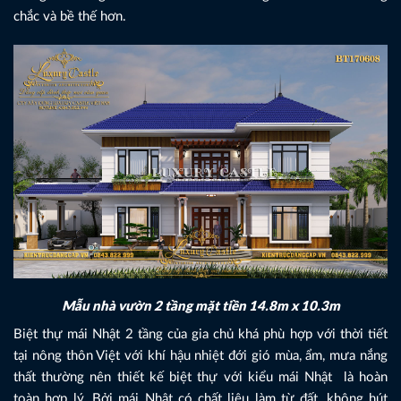
chắc và bề thế hơn.
Mẫu nhà vườn 2 tầng mặt tiền 14.8m x 10.3m
Biệt thự mái Nhật 2 tầng của gia chủ khá phù hợp với thời tiết
tại nông thôn Việt với khí hậu nhiệt đới gió mùa, ẩm, mưa nắng
thất thường nên thiết kế biệt thự với kiểu mái Nhật là hoàn
toàn hợp lý. Bởi mái Nhật có chất liệu làm từ đất, không hút