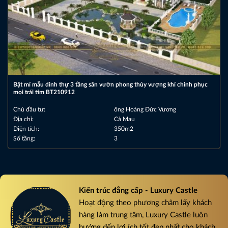
Bật mí mẫu dinh thự 3 tầng sân vườn phong thủy vượng khí chinh phục
mọi trái tim BT210912
Chủ đầu tư:
ông Hoàng Đức Vương
Địa chỉ:
Cà Mau
Diện tích:
350m2
Số tầng:
3
Kiến trúc đẳng cấp - Luxury Castle
Hoạt động theo phương châm lấy khách
hàng làm trung tâm, Luxury Castle luôn
hướng đến lợi ích tốt đẹp nhất cho khách