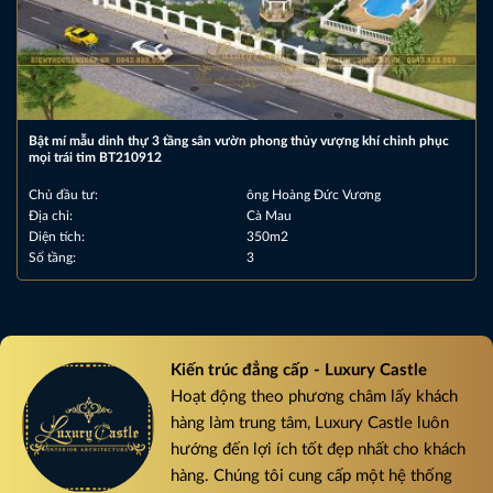
Bật mí mẫu dinh thự 3 tầng sân vườn phong thủy vượng khí chinh phục
mọi trái tim BT210912
Chủ đầu tư:
ông Hoàng Đức Vương
Địa chỉ:
Cà Mau
Diện tích:
350m2
Số tầng:
3
Kiến trúc đẳng cấp - Luxury Castle
Hoạt động theo phương châm lấy khách
hàng làm trung tâm, Luxury Castle luôn
hướng đến lợi ích tốt đẹp nhất cho khách
hàng. Chúng tôi cung cấp một hệ thống