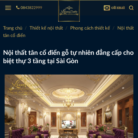
Bỏ
Gửi Email
0843822999
qua
nội
dung
Trang chủ
/
Thiết kế nội thất
/
Phong cách thiết kế
/
Nội thất
tân cổ điển
Nội thất tân cổ điển gỗ tự nhiên đẳng cấp cho
biệt thự 3 tầng tại Sài Gòn