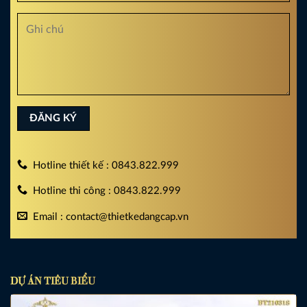
Hotline thiết kế : 0843.822.999
Hotline thi công : 0843.822.999
Email : contact@thietkedangcap.vn
DỰ ÁN TIÊU BIỂU