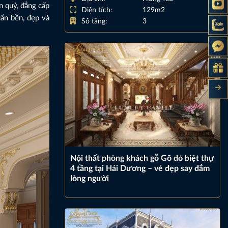
n quý, đẳng cấp
Diện tích:
129m2
uẩn bền, đẹp và
Số tầng:
3
Nội thất phòng khách gỗ Gõ đỏ biệt thự
4 tầng tại Hải Dương – vẻ đẹp say đắm
lòng người