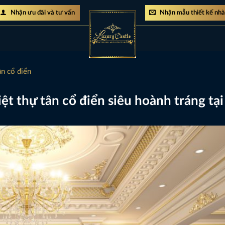
Nhận ưu đãi và tư vấn
Nhận mẫu thiết kế nh
ân cổ điển
ệt thự tân cổ điển siêu hoành tráng tạ