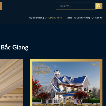
Tìm
à
kiếm:
Dự án thi công
Dự án 3 miền
Video
Tư vấn xây dựng
Liên hệ
i Bắc Giang