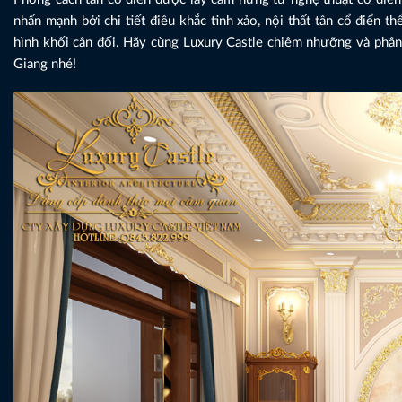
nhấn mạnh bởi chi tiết điêu khắc tinh xảo, nội thất tân cổ điển 
hình khối cân đối. Hãy cùng Luxury Castle chiêm nhưỡng và phân t
Giang nhé!