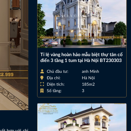
Tỉ lệ vàng hoàn hảo mẫu biệt thự tân cổ
điển 3 tầng 1 tum tại Hà Nội BT230303
Chủ đầu tư:
anh Minh
Địa chỉ:
Hà Nội
Diện tích:
185m2
Số tầng:
3
kết hợp với chi