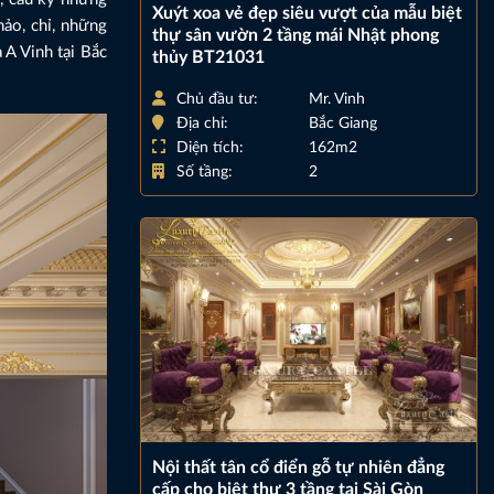
Xuýt xoa vẻ đẹp siêu vượt của mẫu biệt
hảo, chỉ, những
thự sân vườn 2 tầng mái Nhật phong
 A Vinh tại Bắc
thủy BT21031
Chủ đầu tư:
Mr. Vinh
Địa chỉ:
Bắc Giang
Diện tích:
162m2
Số tầng:
2
Nội thất tân cổ điển gỗ tự nhiên đẳng
cấp cho biệt thự 3 tầng tại Sài Gòn