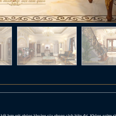
n kết hợp nét phóng khoáng của phong cách hiện đại. Không rườm rà