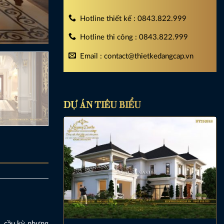
Hotline thiết kế : 0843.822.999
Hotline thi công : 0843.822.999
Email : contact@thietkedangcap.vn
DỰ ÁN TIÊU BIỂU
, cầu kỳ nhưng