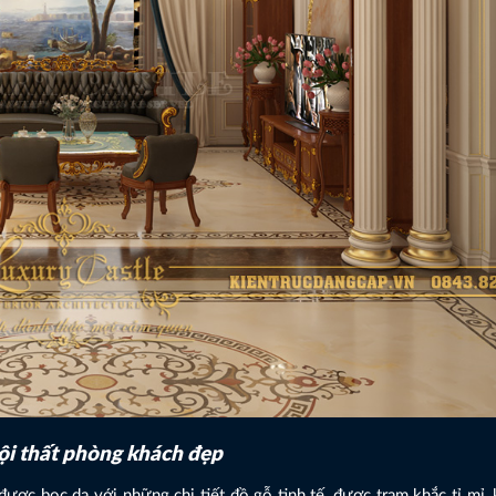
ội thất phòng khách đẹp
 được bọc da với những chi tiết đồ gỗ tinh tế, được trạm khắc tỉ mỉ, 