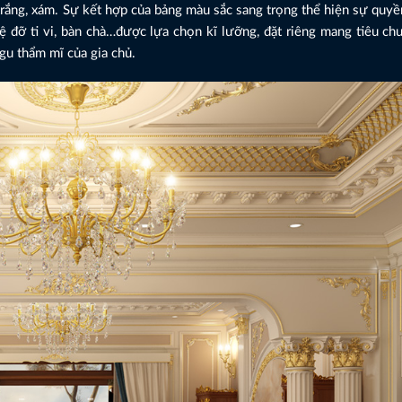
rắng, xám. Sự kết hợp của bảng màu sắc sang trọng thể hiện sự quyề
 kệ đỡ ti vi, bàn chà…được lựa chọn kĩ lưỡng, đặt riêng mang tiêu ch
gu thẩm mĩ của gia chủ.