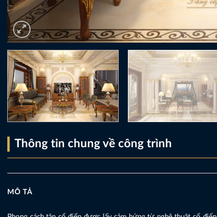
Thông tin chung về công trình
MÔ TẢ
Phong cách tân cổ điển được lấy cảm hứng từ nghệ thuật cổ điể