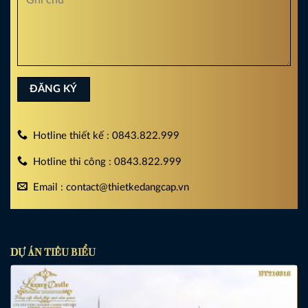
Hotline thiết kế : 0843.822.999
Hotline thi công : 0843.822.999
Email : contact@thietkedangcap.vn
DỰ ÁN TIÊU BIỂU