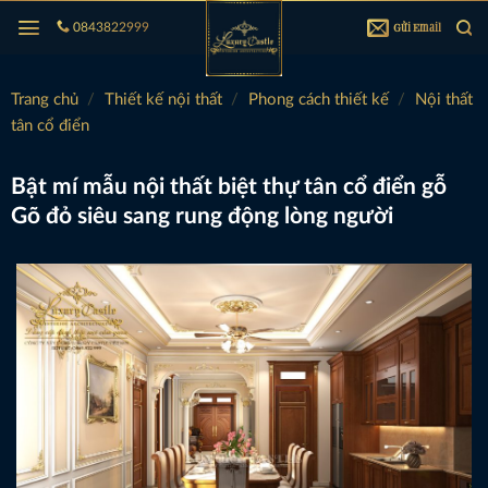
Bỏ
Gửi Email
0843822999
qua
nội
dung
Trang chủ
/
Thiết kế nội thất
/
Phong cách thiết kế
/
Nội thất
tân cổ điển
Bật mí mẫu nội thất biệt thự tân cổ điển gỗ
Gõ đỏ siêu sang rung động lòng người