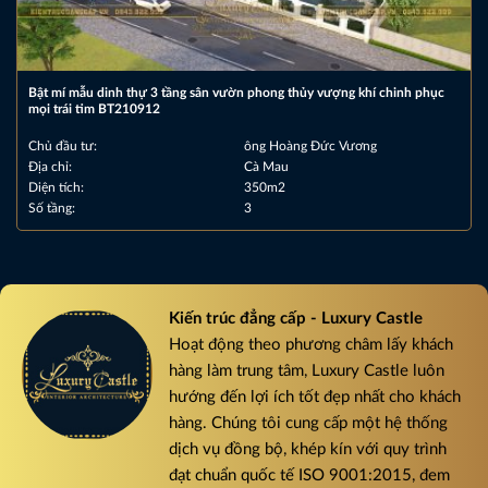
Bật mí mẫu dinh thự 3 tầng sân vườn phong thủy vượng khí chinh phục
mọi trái tim BT210912
Chủ đầu tư:
ông Hoàng Đức Vương
Địa chỉ:
Cà Mau
Diện tích:
350m2
Số tầng:
3
Kiến trúc đẳng cấp - Luxury Castle
Hoạt động theo phương châm lấy khách
hàng làm trung tâm, Luxury Castle luôn
hướng đến lợi ích tốt đẹp nhất cho khách
hàng. Chúng tôi cung cấp một hệ thống
dịch vụ đồng bộ, khép kín với quy trình
đạt chuẩn quốc tế ISO 9001:2015, đem