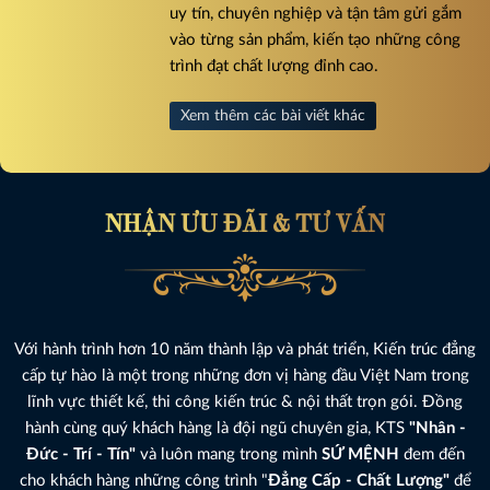
uy tín, chuyên nghiệp và tận tâm gửi gắm
vào từng sản phẩm, kiến tạo những công
trình đạt chất lượng đỉnh cao.
Xem thêm các bài viết khác
NHẬN ƯU ĐÃI & TƯ VẤN
Với hành trình hơn 10 năm thành lập và phát triển, Kiến trúc đẳng
cấp tự hào là một trong những đơn vị hàng đầu Việt Nam trong
lĩnh vực thiết kế, thi công kiến trúc & nội thất trọn gói. Đồng
hành cùng quý khách hàng là đội ngũ chuyên gia, KTS
"Nhân -
Đức - Trí - Tín"
và luôn mang trong mình
SỨ MỆNH
đem đến
cho khách hàng những công trình "
Đẳng Cấp - Chất Lượng"
để