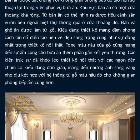
Bàn ăn được đặt chung với không gian phòng bếp để tạo nên sự
thuận lợi trong việc phục vụ bữa ăn. Khu vực bàn ăn có một cửa
thoáng khá rộng. Từ bàn ăn có thể nhìn ra được tiểu cảnh sân
vườn bên ngoài biệt thự thông qua ô cửa thoáng đó. Bàn và
ghế ăn được làm từ gỗ. Kiểu dáng thiết kế mang đậm phong
cách tân cổ điển tạo nên vẻ đẹp sang trọng cũng như sự đồng
nhất trong thiết kế nội thất. Tone màu nâu của gỗ cũng mang
đến sự ấm cúng cho bữa ăn thêm phần gắn kết yêu thương. Các
kiến trúc sư đã khéo léo thiết kế nội thất với các ngọn đèn
chùm có kiểu dáng đơn giản, mang đến những ánh sáng vàng
nhẹ dịu két hợp với hệ thống tủ gỗ màu nâu đỏ cho không gian
phòng bếp ấm cúng hơn.