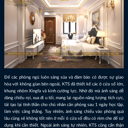
Để các phòng ngủ luôn sáng sủa và đảm bảo có được sự giao
hòa với không gian bên ngoài, KTS đã thiết kế các ô cửa sổ lớn,
khung nhôm Xingfa và kính cường lực. Nhờ đó mà ánh sáng dễ
dàng chiếu rọi, xua đi u tối, mang lại nguồn năng lượng tích cực,
tái tạo lại tinh thần cho chủ nhân căn phòng sau 1 ngày học tập,
làm việc căng thẳng. Tuy nhiên, ánh sáng chiếu vào phòng quá
lâu cũng sẽ không tốt nên ở mỗi ô cửa sổ đều có rèm che để sử
dụng khi cần thiết. Ngoài ánh sáng tự nhiên, KTS cũng cẩn thận