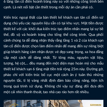
6 tầng tân cổ điển hoành tráng này so với những công trình bên
cạnh. Là nét nổi bật cần thiết trong mỗi dự án cần phải có.
Kiến trúc ngoại thất của bản thiết kế khách sạn tân cổ điển sử
dụng chủ yếu các nguyên liệu sẵn có tại khu vực. Mặt tiền được
thiết kế với các khối đua kiến trúc tạo điểm nhấn mang lại sự bề
thế, đồ sộ và hoành tráng cho tổng thể công trình. Qua phối
cảnh chúng ta dễ dàng nhận thấy rằng tầng 1 và 2 của khách sạn
tân cổ điển được chọn làm điểm nhấn để mang đến sự riêng biệt
giúp khách hàng cảm nhận được vẻ đẹp sang trọng, xa hoa đẳng
cấp một cách dễ dàng nhất. Từ tông màu, nguyên vật liệu,
tượng, hệ cột,… đều mang đến một diện mạo hoàn mỹ cho mẫu
thiết kế khách sạn 6 tầng mặt tiền trải rộng 25m này. Đường gờ,
phào chỉ với kiến trúc bố cục một cách ăn ý tuân thủ những
nguyên tắc, tỉ lệ vàng nhất định đảm bảo công năng, tiện ích
trong quá trình sử dụng. Không chỉ vậy sự đăng đối đưa đến
một cái nhìn thanh thoát, tao nhã cao ráo hơn rất nhiều.