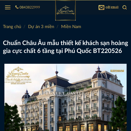
Bỏ
Gửi Email
0843822999
qua
nội
dung
Trang chủ
/
Dự án 3 miền
/
Miền Nam
Chuẩn Châu Âu mẫu thiết kế khách sạn hoàng
gia cực chất 6 tầng tại Phú Quốc BT220526