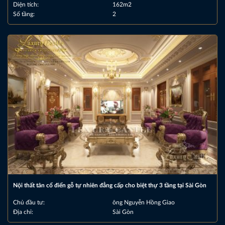
Diện tích:
162m2
Số tầng:
2
Nội thất tân cổ điển gỗ tự nhiên đẳng cấp cho biệt thự 3 tầng tại Sài Gòn
Chủ đầu tư:
ông Nguyễn Hồng Giao
Địa chỉ:
Sài Gòn