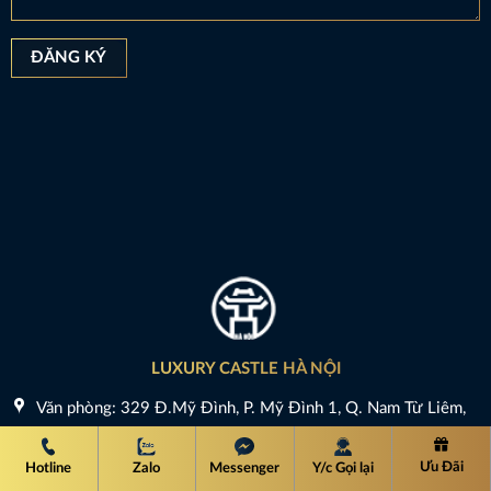
LUXURY CASTLE HÀ NỘI
Văn phòng: 329 Đ.Mỹ Đình, P. Mỹ Đình 1, Q. Nam Từ Liêm,
Tp Hà Nội
Ưu Đãi
Hotline
Zalo
Messenger
Y/c Gọi lại
Hotline : 0843 822 999