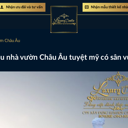
Nhận ưu đãi và tư vấn
Nhận mẫu thiết kế nh
ờn Châu Âu
ẫu nhà vườn Châu Âu tuyệt mỹ có sân v