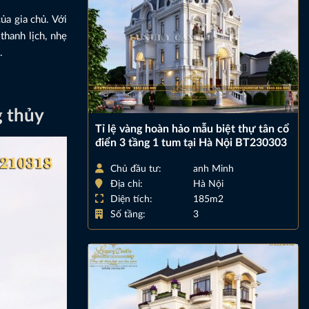
ủa gia chủ. Với
thanh lịch, nhẹ
.
g thủy
Tỉ lệ vàng hoàn hảo mẫu biệt thự tân cổ
điển 3 tầng 1 tum tại Hà Nội BT230303
Chủ đầu tư:
anh Minh
Địa chỉ:
Hà Nội
Diện tích:
185m2
Số tầng:
3