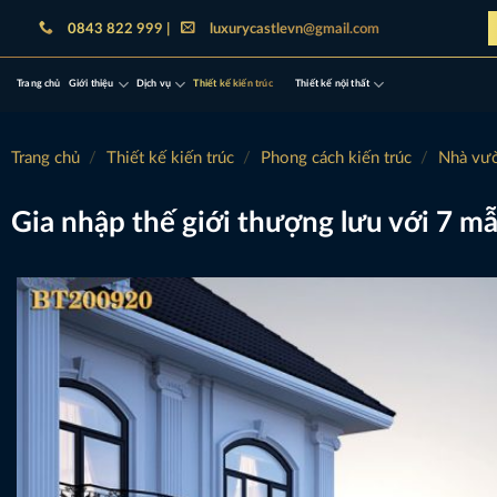
Bỏ
0843 822 999 |
luxurycastlevn@gmail.com
qua
nội
Trang chủ
Giới thiệu
Dịch vụ
Thiết kế kiến trúc
Thiết kế nội thất
dung
Trang chủ
/
Thiết kế kiến trúc
/
Phong cách kiến trúc
/
Nhà vư
Gia nhập thế giới thượng lưu với 7 m