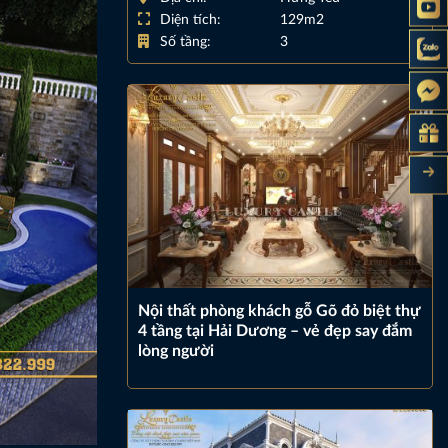
Diện tích:
129m2
Số tầng:
3
Nội thất phòng khách gỗ Gõ đỏ biệt thự
4 tầng tại Hải Dương – vẻ đẹp say đắm
lòng người