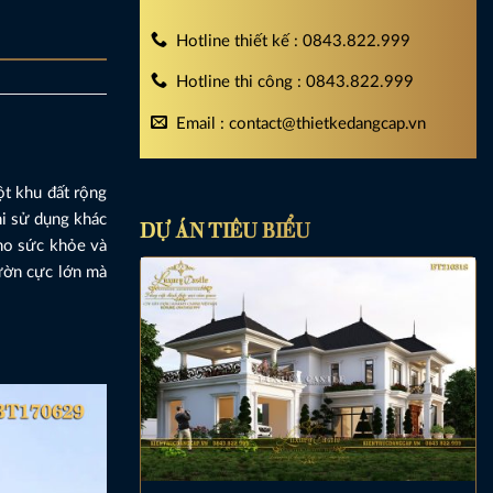
Hotline thiết kế : 0843.822.999
Hotline thi công : 0843.822.999
Email : contact@thietkedangcap.vn
ột khu đất rộng
hi sử dụng khác
DỰ ÁN TIÊU BIỂU
cho sức khỏe và
ườn cực lớn mà