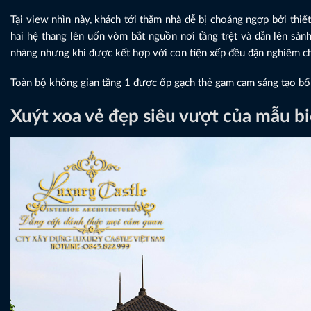
Tại view nhìn này, khách tới thăm nhà dễ bị choáng ngợp bởi thiế
hai hệ thang lên uốn vòm bắt nguồn nơi tầng trệt và dẫn lên sản
nhàng nhưng khi được kết hợp với con tiện xếp đều đặn nghiêm chỉ
Toàn bộ không gian tầng 1 được ốp gạch thẻ gam cam sáng tạo bố c
Xuýt xoa vẻ đẹp siêu vượt của mẫu b