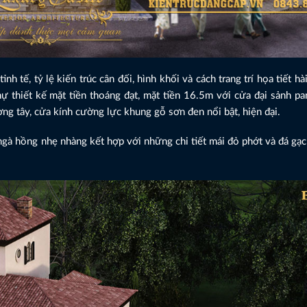
 tế, tỷ lệ kiến trúc cân đối, hình khối và cách trang trí họa tiết hà
ự thiết kế mặt tiền thoáng đạt, mặt tiền 16.5m với cửa đại sảnh p
ng tây, cửa kính cường lực khung gỗ sơn đen nổi bật, hiện đại.
ngà hồng nhẹ nhàng kết hợp với những chi tiết mái đỏ phớt và đá gạ