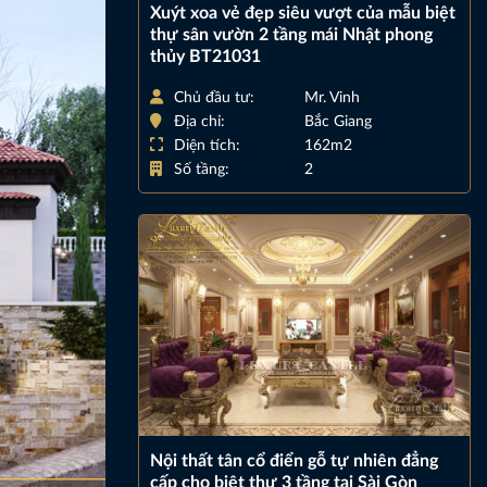
Xuýt xoa vẻ đẹp siêu vượt của mẫu biệt
thự sân vườn 2 tầng mái Nhật phong
thủy BT21031
Chủ đầu tư:
Mr. Vinh
Địa chỉ:
Bắc Giang
Diện tích:
162m2
Số tầng:
2
Nội thất tân cổ điển gỗ tự nhiên đẳng
cấp cho biệt thự 3 tầng tại Sài Gòn