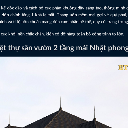
t kế độc đáo và cách bố cục phân khuông đầy sáng tạo, thông minh c
h đón chính tầng 1 khá lạ mắt. Thang uốn mềm mại gợi vẻ quý phái, 
nh và tỉ lệ uốn chuẩn mang đến cảm nhận bề thế, quy củ, trang trọng
ục khối nền chắc chắn, kiên cố đỡ nâng toàn bộ công trình to lớn.
iệt thự sân vườn 2 tầng mái Nhật phon