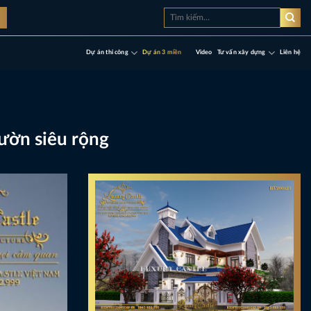
Tìm
à
kiếm:
Dự án thi công
Dự án 3 miền
Video
Tư vấn xây dựng
Liên hệ
ườn siêu rộng