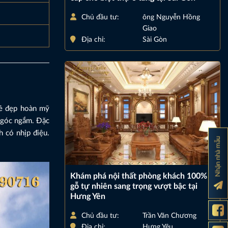
Chủ đầu tư:
ông Nguyễn Hồng
Giao
Địa chỉ:
Sài Gòn
vẻ đẹp hoàn mỹ
i góc ngắm. Đặc
 có nhịp điệu.
Nhận nhà mẫu
Khám phá nội thất phòng khách 100%
gỗ tự nhiên sang trọng vượt bậc tại
Hưng Yên
Chủ đầu tư:
Trần Văn Chương
Địa chỉ:
Hưng Yêu