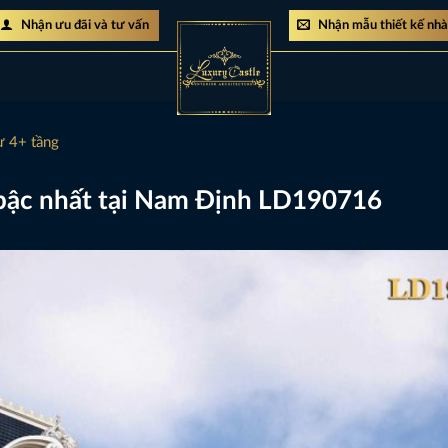
Nhận ưu đãi và tư vấn
Nhận mẫu thiết kế nh
ự 4+ tầng
um bậc nhất tại Nam Định LD190716