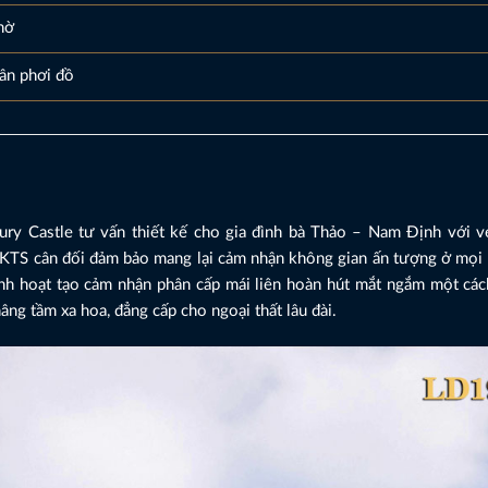
hờ
sân phơi đồ
ury Castle tư vấn thiết kế cho gia đình bà Thảo – Nam Định với 
ợc KTS cân đối đảm bảo mang lại cảm nhận không gian ấn tượng ở mọ
nh hoạt tạo cảm nhận phân cấp mái liên hoàn hút mắt ngắm một cách
âng tầm xa hoa, đẳng cấp cho ngoại thất lâu đài.