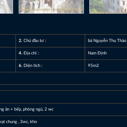
2.
Chủ đầu tư :
bà Nguyễn Thu Thảo
4.
Địa chỉ :
Nam Định
6.
Diện tích :
95m2
ng ăn + bếp, phòng ngủ, 2 wc
oạt chung , 3wc, kho