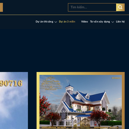
Tìm
à
kiếm:
Dự án thi công
Dự án 3 miền
Video
Tư vấn xây dựng
Liên hệ