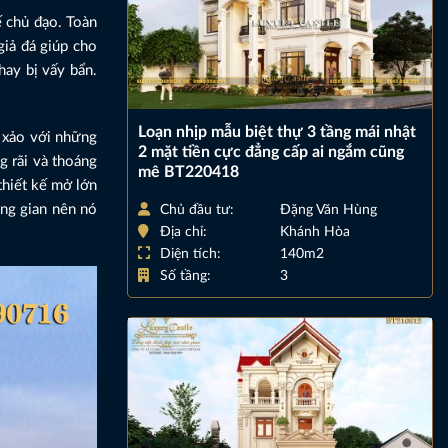
ế chủ đạo. Toàn
giả đá giúp cho
hay bị vấy bẩn.
Loạn nhịp mẫu biệt thự 3 tầng mái nhật
h xảo với những
2 mặt tiền cực đẳng cấp ai ngắm cũng
g rãi và thoáng
mê BT220418
thiết kế mở lớn
ông gian nên nó
Chủ đầu tư:
Đặng Văn Hùng
Địa chỉ:
Khánh Hòa
Diện tích:
140m2
Số tầng:
3