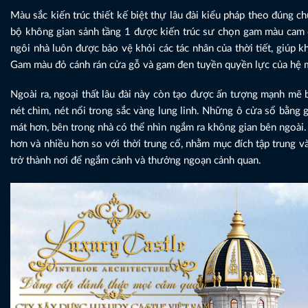
Màu sắc kiến trúc thiết kế biệt thự lâu đài kiểu pháp theo đúng c
bộ không gian sảnh tầng 1 được kiến trúc sư chọn gam màu cam đ
ngôi nhà luôn được bảo vệ khỏi các tác nhân của thời tiết, giúp 
Gam màu đỏ cánh rán cửa gỗ và gam đen tuyền quyền lực của hệ má
Ngoài ra, ngoại thất lâu đài này còn tạo được ấn tượng mạnh mẽ b
nét chìm, nét nổi trong sắc vàng lung linh. Những ô cửa sổ bằng 
mát hơn, bên trong nhà có thể nhìn ngắm ra không gian bên ngoài. 
hơn và nhiều hơn so với thời trung cổ, nhằm mục đích tập trung 
trở thành nơi để ngắm cảnh và thưởng ngoạn cảnh quan.