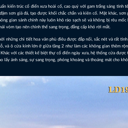
huẩn kiến trúc cổ điển xưa hoài cổ, cao quý với gam trắng sáng tinh t
ậm sơn giả đá, tạo được khối chắc chắn và kiên cố. Mặt khác, sơn 
không gian sảnh chính này luôn khô ráo sạch sẽ và không bị rêu mốc 
i vòm tạo nên chỉnh thể sang trọng, đẳng cấp khó rời mắt.
ởi những chi tiết hoa văn phù điêu được đắp nổi, sắc nét và rất tin
gỗ, và ô cửa kính lớn ở giữa tầng 2 như làm các không gian thêm rộn
Khác với các thiết kế biệt thự cổ điển ngày xưa, hệ thống cửa được 
vào lấy ánh sáng, sự sang trọng, phóng khoáng và thoáng mát cho kh