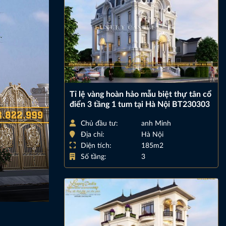
Tỉ lệ vàng hoàn hảo mẫu biệt thự tân cổ
điển 3 tầng 1 tum tại Hà Nội BT230303
Chủ đầu tư:
anh Minh
Địa chỉ:
Hà Nội
Diện tích:
185m2
Số tầng:
3