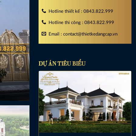
Hotline thiết kế : 0843.822.999
Hotline thi công : 0843.822.999
Email : contact@thietkedangcap.vn
DỰ ÁN TIÊU BIỂU