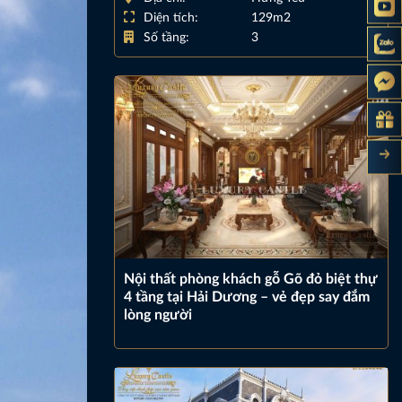
Diện tích:
129m2
Số tầng:
3
Nội thất phòng khách gỗ Gõ đỏ biệt thự
4 tầng tại Hải Dương – vẻ đẹp say đắm
lòng người