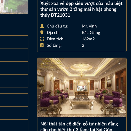
Xuýt xoa vẻ đẹp siêu vượt của mẫu biệt
thự sân vườn 2 tầng mái Nhật phong
thủy BT21031
Chủ đầu tư:
Mr. Vinh
Địa chỉ:
Bắc Giang
Diện tích:
162m2
Số tầng:
2
Nội thất tân cổ điển gỗ tự nhiên đẳng
cấp cho biệt thự 3 tầng tại Sài Gòn