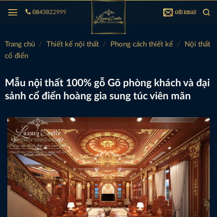
Bỏ
Gửi Email
0843822999
qua
nội
dung
Trang chủ
/
Thiết kế nội thất
/
Phong cách thiết kế
/
Nội thất
cổ điển
Mẫu nội thất 100% gỗ Gõ phòng khách và đại
sảnh cổ điển hoàng gia sung túc viên mãn