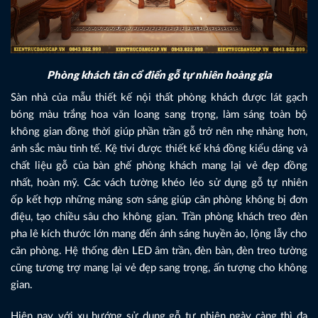
Phòng khách tân cổ điển gỗ tự nhiên hoàng gia
Sàn nhà của mẫu thiết kế nội thất phòng khách được lát gạch
bóng màu trắng hoa văn loang sang trọng, làm sáng toàn bộ
không gian đồng thời giúp phần trần gỗ trở nên nhẹ nhàng hơn,
ánh sắc màu tinh tế. Kệ tivi được thiết kế khá đồng kiểu dáng và
chất liệu gỗ của bàn ghế phòng khách mang lại vẻ đẹp đồng
nhất, hoàn mỹ. Các vách tường khéo léo sử dụng gỗ tự nhiên
ốp kết hợp những mảng sơn sáng giúp căn phòng không bị đơn
điệu, tạo chiều sâu cho không gian. Trần phòng khách treo đèn
pha lê kích thước lớn mang đến ánh sáng huyền ảo, lộng lẫy cho
căn phòng. Hệ thống đèn LED âm trần, đèn bàn, đèn treo tường
cũng tương trợ mang lại vẻ đẹp sang trọng, ấn tượng cho không
gian.
Hiện nay, với xu hướng sử dụng gỗ tự nhiên ngày càng thì đa