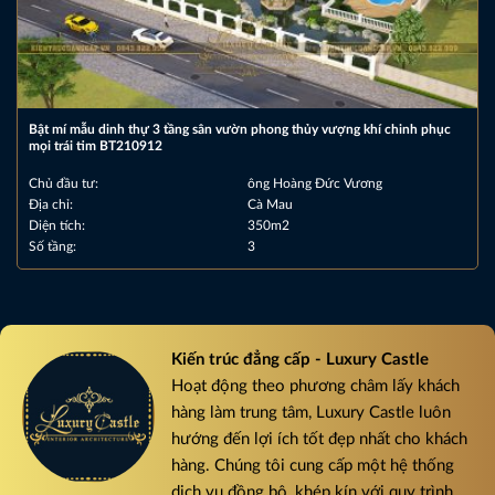
Bật mí mẫu dinh thự 3 tầng sân vườn phong thủy vượng khí chinh phục
mọi trái tim BT210912
Chủ đầu tư:
ông Hoàng Đức Vương
Địa chỉ:
Cà Mau
Diện tích:
350m2
Số tầng:
3
Kiến trúc đẳng cấp - Luxury Castle
Hoạt động theo phương châm lấy khách
hàng làm trung tâm, Luxury Castle luôn
hướng đến lợi ích tốt đẹp nhất cho khách
hàng. Chúng tôi cung cấp một hệ thống
dịch vụ đồng bộ, khép kín với quy trình