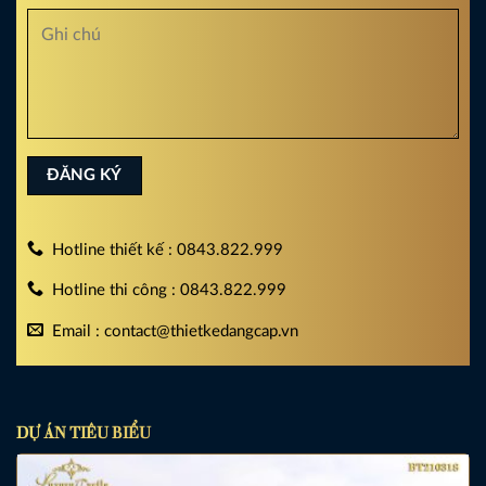
Hotline thiết kế : 0843.822.999
Hotline thi công : 0843.822.999
Email : contact@thietkedangcap.vn
DỰ ÁN TIÊU BIỂU