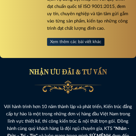
đạt chuẩn quốc tế ISO 9001:2015, đem
uy tín, chuyên nghiệp và tận tâm gửi gắm
vào từng sản phẩm, kiến tạo những công
trình đạt chất lượng đỉnh cao.
Xem thêm các bài viết khác
NHẬN ƯU ĐÃI & TƯ VẤN
Với hành trình hơn 10 năm thành lập và phát triển, Kiến trúc đẳng
cấp tự hào là một trong những đơn vị hàng đầu Việt Nam trong
lĩnh vực thiết kế, thi công kiến trúc & nội thất trọn gói. Đồng
hành cùng quý khách hàng là đội ngũ chuyên gia, KTS
"Nhân -
Đức - Trí - Tín"
và luôn mang trong mình
SỨ MỆNH
đem đến