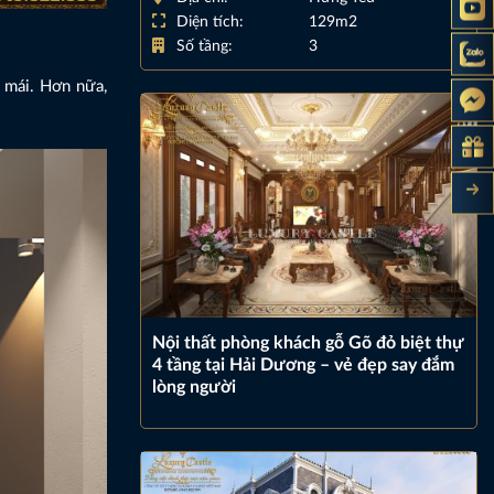
Diện tích:
129m2
Số tầng:
3
i mái. Hơn nữa,
Nội thất phòng khách gỗ Gõ đỏ biệt thự
4 tầng tại Hải Dương – vẻ đẹp say đắm
lòng người