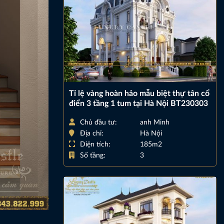
Tỉ lệ vàng hoàn hảo mẫu biệt thự tân cổ
điển 3 tầng 1 tum tại Hà Nội BT230303
Chủ đầu tư:
anh Minh
Địa chỉ:
Hà Nội
Diện tích:
185m2
Số tầng:
3