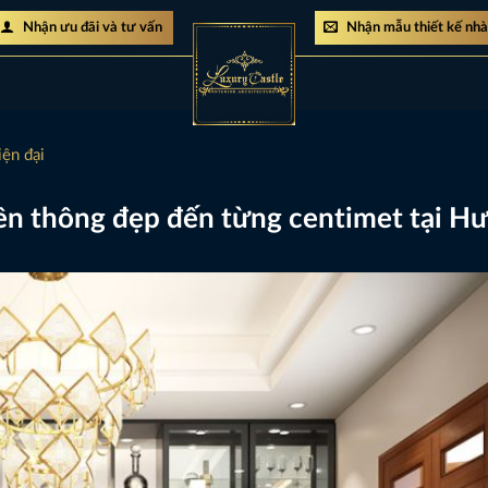
Nhận ưu đãi và tư vấn
Nhận mẫu thiết kế nh
iện đại
iên thông đẹp đến từng centimet tại H