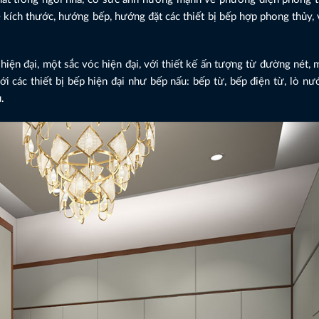
về kích thước, hướng bếp, hướng đặt các thiết bị bếp hợp phong thủy, 
ện đại, một sắc vóc hiện đại, với thiết kế ấn tượng từ đường nét, 
 các thiết bị bếp hiện đại như bếp nấu: bếp từ, bếp điện từ, lò nướ
ủ.