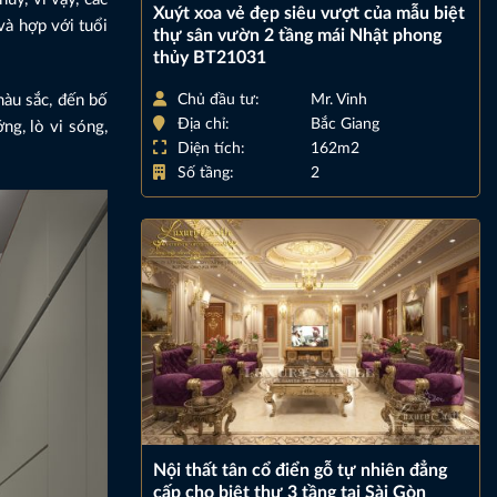
Xuýt xoa vẻ đẹp siêu vượt của mẫu biệt
và hợp với tuổi
thự sân vườn 2 tầng mái Nhật phong
thủy BT21031
Chủ đầu tư:
Mr. Vinh
màu sắc, đến bố
Địa chỉ:
Bắc Giang
ng, lò vi sóng,
Diện tích:
162m2
Số tầng:
2
Nội thất tân cổ điển gỗ tự nhiên đẳng
cấp cho biệt thự 3 tầng tại Sài Gòn