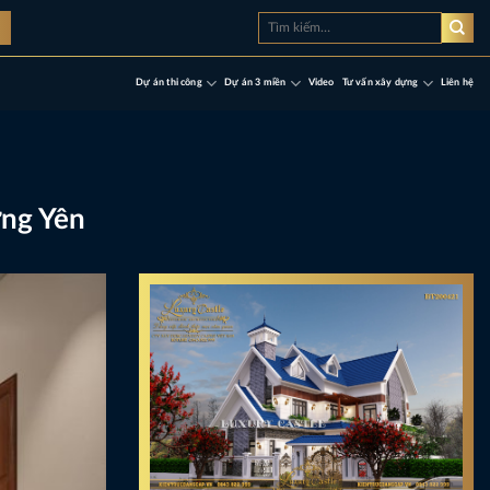
Tìm
à
kiếm:
Dự án thi công
Dự án 3 miền
Video
Tư vấn xây dựng
Liên hệ
ưng Yên