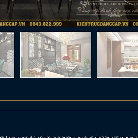
hất trong ngôi nhà, có sức ảnh hưởng mạnh về phương diện phong th