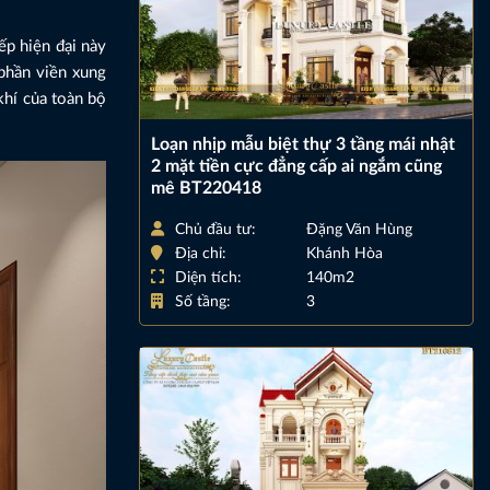
ếp hiện đại này
phần viền xung
khí của toàn bộ
Loạn nhịp mẫu biệt thự 3 tầng mái nhật
2 mặt tiền cực đẳng cấp ai ngắm cũng
mê BT220418
Chủ đầu tư:
Đặng Văn Hùng
Địa chỉ:
Khánh Hòa
Diện tích:
140m2
Số tầng:
3