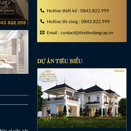
Hotline thiết kế : 0843.822.999
Hotline thi công : 0843.822.999
Email : contact@thietkedangcap.vn
DỰ ÁN TIÊU BIỂU
ủy, vì vậy, các