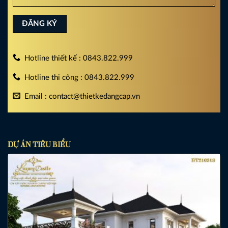
Hotline thiết kế : 0843.822.999
Hotline thi công : 0843.822.999
Email : contact@thietkedangcap.vn
DỰ ÁN TIÊU BIỂU