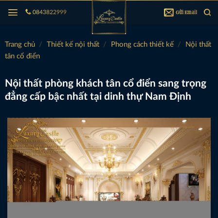
Bỏ
Gửi Email
0843822999
qua
nội
dung
Trang chủ
/
Thiết kế nội thất
/
Phong cách thiết kế
/
Nội thất
tân cổ điển
Nội thất phòng khách tân cổ điển sang trọng
đẳng cấp bậc nhất tại dinh thự Nam Định