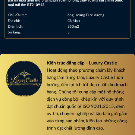
Bật mí mẫu dinh thự 3 tầng sân vườn phong thủy vượng khí chinh phục
mọi trái tim BT210912
Chủ đầu tư:
ông Hoàng Đức Vương
Địa chỉ:
Cà Mau
Diện tích:
350m2
Số tầng:
3
Kiến trúc đẳng cấp - Luxury Castle
Hoạt động theo phương châm lấy khách
hàng làm trung tâm, Luxury Castle luôn
hướng đến lợi ích tốt đẹp nhất cho khách
hàng. Chúng tôi cung cấp một hệ thống
dịch vụ đồng bộ, khép kín với quy trình
đạt chuẩn quốc tế ISO 9001:2015, đem
uy tín, chuyên nghiệp và tận tâm gửi gắm
vào từng sản phẩm, kiến tạo những công
trình đạt chất lượng đỉnh cao.