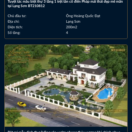
Tuyệt tác mẫu biệt thự 3 tầng 1 trệt tân cổ điển Pháp mái thái đẹp mê mẩn
tại Lạng Sơn BT210812
Chủ đầu tư:
Ông Hoàng Quốc Đạt
Địa chỉ:
Lạng Sơn
Diện tích:
200m2
Số tầng:
4