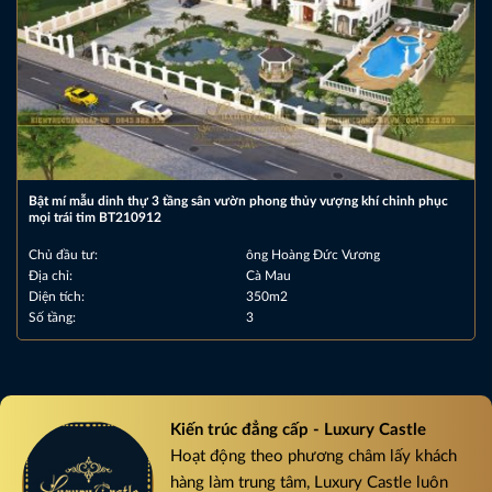
Bật mí mẫu dinh thự 3 tầng sân vườn phong thủy vượng khí chinh phục
mọi trái tim BT210912
Chủ đầu tư:
ông Hoàng Đức Vương
Địa chỉ:
Cà Mau
Diện tích:
350m2
Số tầng:
3
Kiến trúc đẳng cấp - Luxury Castle
Hoạt động theo phương châm lấy khách
hàng làm trung tâm, Luxury Castle luôn