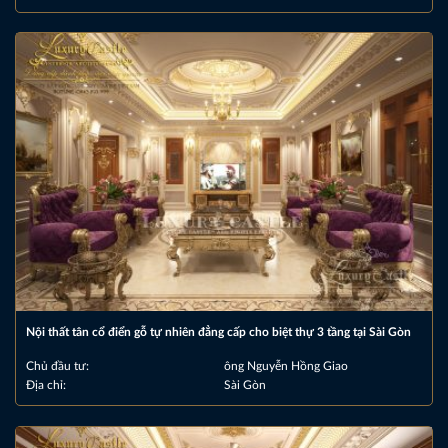
Nội thất tân cổ điển gỗ tự nhiên đẳng cấp cho biệt thự 3 tầng tại Sài Gòn
Chủ đầu tư:
ông Nguyễn Hồng Giao
Địa chỉ:
Sài Gòn