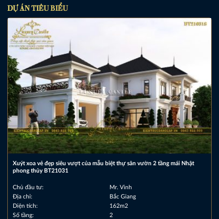
DỰ ÁN TIÊU BIỂU
Xuýt xoa vẻ đẹp siêu vượt của mẫu biệt thự sân vườn 2 tầng mái Nhật
phong thủy BT21031
Chủ đầu tư:
Mr. Vinh
Địa chỉ:
Bắc Giang
Diện tích:
162m2
Số tầng:
2