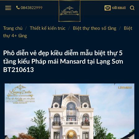
Bỏ
Gửi Email
0843822999
qua
nội
dung
Trang chủ
/
Thiết kế kiến trúc
/
Biệt thự theo số tầng
/
Biệt
thự 4+ tầng
Phô diễn vẻ đẹp kiều diễm mẫu biệt thự 5
tầng kiểu Pháp mái Mansard tại Lạng Sơn
BT210613