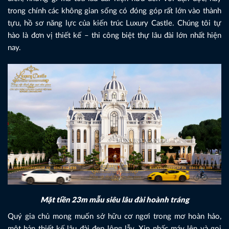
trong chính các không gian sống có đóng góp rất lớn vào thành
tựu, hồ sơ năng lực của kiến trúc Luxury Castle. Chúng tôi tự
hào là đơn vị thiết kế – thi công biệt thự lâu đài lớn nhất hiện
nay.
Mặt tiền 23m mẫu siêu lâu đài hoành tráng
Quý gia chủ mong muốn sở hữu cơ ngơi trong mơ hoàn hảo,
một bản thiết kế lâu đài đẹp lộng lẫy. Xin nhấc máy lên và gọi