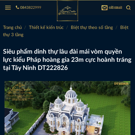
Bỏ
Gửi Email
0843822999
qua
nội
dung
Trang chủ
/
Thiết kế kiến trúc
/
Biệt thự theo số tầng
/
Biệt
thự 3 tầng
Siêu phẩm dinh thự lâu đài mái vòm quyền
lực kiểu Pháp hoàng gia 23m cực hoành tráng
tại Tây Ninh DT222826