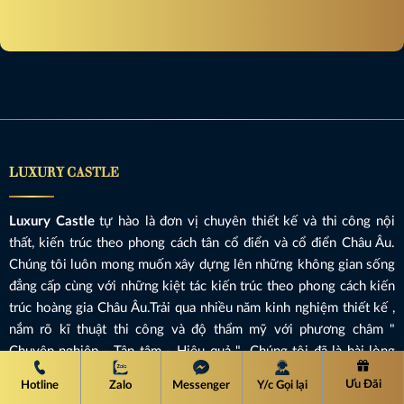
LUXURY CASTLE
Luxury Castle
tự hào là đơn vị chuyên thiết kế và thi công nội
thất, kiến trúc theo phong cách tân cổ điển và cổ điển Châu Âu.
Chúng tôi luôn mong muốn xây dựng lên những không gian sống
đẳng cấp cùng với những kiệt tác kiến trúc theo phong cách kiến
trúc hoàng gia Châu Âu.Trải qua nhiều năm kinh nghiệm thiết kế ,
nắm rõ kĩ thuật thi công và độ thẩm mỹ với phương châm "
Chuyên nghiệp - Tận tâm - Hiệu quả " .Chúng tôi đã là hài lòng
hàng trăm chủ đầu tư lớn nhỏ trong cả nước về chất lượng và độ
Ưu Đãi
Hotline
Zalo
Messenger
Y/c Gọi lại
sắc xảo, được các nhà thầu đánh giá là điểm sáng trong ngành