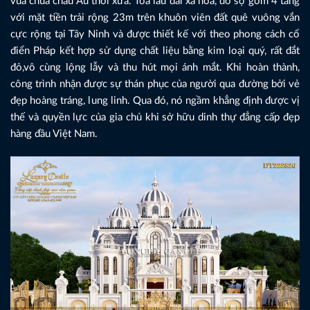
vua chúa châu Âu thời xưa. Tòa lâu đài xa hoa, đồ sộ gồm 4 tầng
với mặt tiền trải rộng 23m trên khuôn viên đất quê vuông vắn
cực rộng tại Tây Ninh và được thiết kế với theo phong cách cổ
điển Pháp kết hợp sử dụng chất liệu bằng kim loại quý, rất đắt
đỏ,vô cùng lộng lẫy và thu hút mọi ánh mắt. Khi hoàn thành,
công trình nhận được sự thán phục của người qua đường bởi vẻ
đẹp hoàng tráng, lung linh. Qua đó, nó ngầm khẳng định được vị
thế và quyền lực của gia chủ khi sở hữu dinh thự đẳng cấp đẹp
hàng đầu Việt Nam.