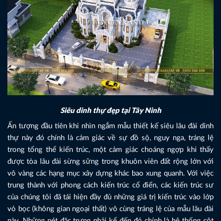
Siêu dinh thự đẹp tại Tây Ninh
Ấn tượng đầu tiên khi nhìn ngắm mẫu thiết kế siêu lâu đài dinh
thự này đó chính là cảm giác về sự đồ sộ, nguy nga, tráng lệ
trong tổng thể kiến trúc, một cảm giác choáng ngợp khi thấy
được tòa lâu đài sừng sững trong khuôn viên đất rộng lớn với
vô vàng các hạng mục xây dựng khác bao xung quanh. Với việc
trung thành với phong cách kiến trúc cổ điển, các kiến trúc sư
của chúng tôi đã tái hiện đầy đủ những giá trị kiến trúc vào lớp
vỏ bọc (không gian ngoại thất) vô cùng tráng lệ của mẫu lâu đài
này. Những nét đặc trưng phải kể đến đó chính là hệ thống cột