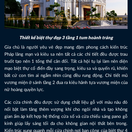
Thiết kế biệt thự đẹp 3 tầng 1 tum hoành tráng
Gia chủ là người yêu vẻ đẹp mang đậm phong cách kiến trúc
Pháp lãng mạn và kiêu sa nên tất cả các chi tiết đều được trau
truốt tạo nên 1 tổng thể cân đối. Tất cả hội tụ lại làm nên diện
mạo biệt thự cổ điển đầy sang trọng, kiêu sa và quyến rũ, khiến
bất cứ con tim ai ngắm nhìn cũng đều rung động. Chi tiết mũ
vương miện ở sảnh tầng 2 đua ra kiêu hãnh tựa vương miện của
nữ hoàng quyền lực.
Các cửa chính đều được sử dụng chất liệu gỗ với màu nâu đỏ
nổi bật làm tăng thêm vượng khí cho ngôi nhà và tạo không
gian ấm áp kết hợp hệ thống cửa sổ và cửa chiếu sáng pano gỗ
kính giúp lấy sáng tối đa cho không gian nội thất bên trong.
Kiến trúc xung quanh mỗi cửa chính nơi ban công của biệt thự 4