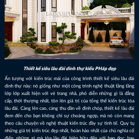
Thiết kế siêu lâu đài dinh thự kiểu PHáp đẹp
Ấn tượng với kiến trúc mái của công trình thiết kế siêu lâu đài
dinh thự này: nó giống như một công trình nghệ thuật tầng tầng
lớp lớp xuất hiện với vẻ trang nhã, phô diễn những gì là đẳng
cấp, thời thượng nhất, tôn lên giá trị của tổng thể kiến trúc tòa
lâu đài. Càng lên cao, càng thu dần về đỉnh chóp, thiết kế lâu đài
đem đến cho bạn không chỉ sự choáng ngợp, mà nó còn mang
theo câu chuyện về nghệ thuật kiến trúc đầy sự tinh tế. Quy tụ
những giá trị kiến trúc đẹp nhất, hoàn hảo nhất của chủ nghĩa cổ
điển, những gì mà tòa lâu đài hiện hữu đến với bạn đọc, hay