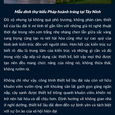
Mẫu dinh thự kiểu Pháp hoành tráng tại Tây Ninh
Đồ sộ nhưng lại không quá phô trương, không phản cảm, thiết
kế của lâu đài tỉ mỉ tinh tế gắn liền với những giá trị nghệ thuật
thời đại trong nền sơn trắng nhẹ nhàng chen lẫn giữa sắc vàng
sang trọng càng tạo ra nét hài hòa cũng như sự cao quý của
hình ảnh kiến trúc đến với người nhìn. Hơn hết các kiến trúc sư
biết rõ đâu là trung tâm của kiến trúc và những gì cần và đủ
trong việc sắp xếp sử dụng các thiết kế, bởi vậy mọi thứ được
tạo nên đều mang chức năng của riêng nó, không thừa thãi,
không rườm rà.
Không chỉ như vậy, công trình thiết kế lâu đài này còn sở hữu
khuôn viên vườn rộng với khoảng sân lát gạch gọn gàng ngăn
nắp, cây xanh được thiết kế trồng quanh khuôn viên, khiến nó
trở nên hài hòa và dễ chịu hơn. Định hướng về không gian nhà
ở nghỉ dưỡng, thiết kế lâu đài đem đến sự bình yên và tách biệt
với sự ồn ào của xã hội hiện đại