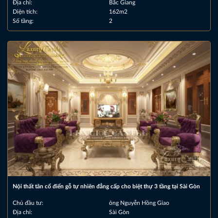
Địa chỉ:
Bắc Giang
Diện tích:
162m2
Số tầng:
2
Nội thất tân cổ điển gỗ tự nhiên đẳng cấp cho biệt thự 3 tầng tại Sài Gòn
Chủ đầu tư:
ông Nguyễn Hồng Giao
Địa chỉ:
Sài Gòn