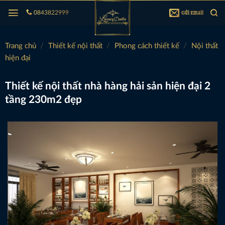
Bỏ
Gửi Email
0843822999
qua
nội
dung
Trang chủ
/
Thiết kế nội thất
/
Phong cách thiết kế
/
Nội thất
hiện đại
Thiết kế nội thất nhà hàng hải sản hiện đại 2
tầng 230m2 đẹp