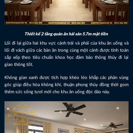
Thiết kế 2 tầng quán ăn hải sản 5.7m mặt tiền
Lối đi lại giữa hai khu vực cánh trái và phải của khu ăn uống và
lối đi vách giữa các bàn ăn trong cùng một cánh được tính toán
sắp xếp theo tiêu chuẩn khoa học đảm bảo thông thủy đi lại
giao thông tốt.
Không gian xanh được tích hợp khéo léo khắp các phân vùng
góc giúp điều hòa không khí, thuận phong thủy đồng thời gom
thêm sức sống tươi mới cho khu ăn uống độc đáo này.