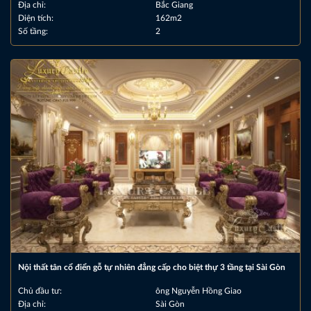
Địa chỉ:
Bắc Giang
Diện tích:
162m2
Số tầng:
2
Nội thất tân cổ điển gỗ tự nhiên đẳng cấp cho biệt thự 3 tầng tại Sài Gòn
Chủ đầu tư:
ông Nguyễn Hồng Giao
Địa chỉ:
Sài Gòn