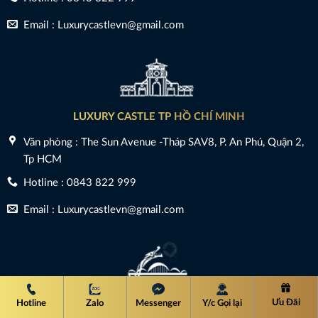
Email : Luxurycastlevn@gmail.com
LUXURY CASTLE TP HỒ CHÍ MINH
Văn phòng : The Sun Avenue -Tháp SAV8, P. An Phú, Quận 2,
Tp HCM
Hotline : 0843 822 999
Email : Luxurycastlevn@gmail.com
XƯỞNG LUXURY CASTLE
Ưu Đãi
Hotline
Zalo
Messenger
Y/c Gọi lại