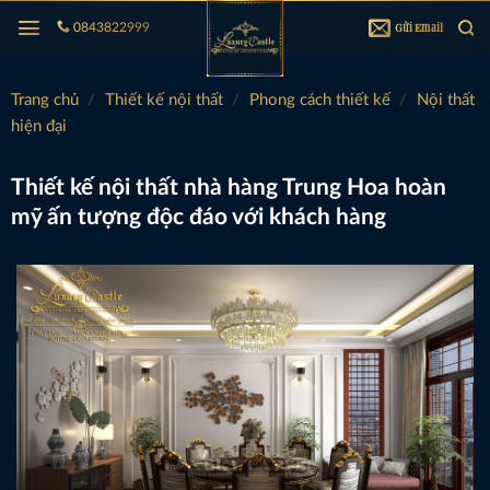
Bỏ
Gửi Email
0843822999
qua
nội
dung
Trang chủ
/
Thiết kế nội thất
/
Phong cách thiết kế
/
Nội thất
hiện đại
Thiết kế nội thất nhà hàng Trung Hoa hoàn
mỹ ấn tượng độc đáo với khách hàng