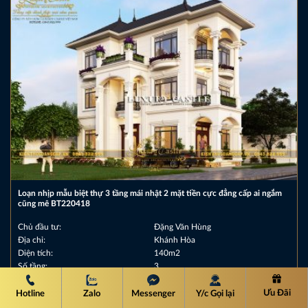
Loạn nhịp mẫu biệt thự 3 tầng mái nhật 2 mặt tiền cực đẳng cấp ai ngắm
cũng mê BT220418
Chủ đầu tư:
Đặng Văn Hùng
Địa chỉ:
Khánh Hòa
Diện tích:
140m2
Số tầng:
3
Ưu Đãi
Hotline
Zalo
Messenger
Y/c Gọi lại