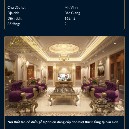
Chủ đầu tư:
Mr. Vinh
Địa chỉ:
Bắc Giang
Diện tích:
162m2
Số tầng:
2
Nội thất tân cổ điển gỗ tự nhiên đẳng cấp cho biệt thự 3 tầng tại Sài Gòn