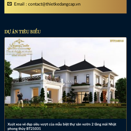
Email : contact@thietkedangcap.vn
DỰ ÁN TIÊU BIỂU
Xuýt xoa vẻ đẹp siêu vượt của mẫu biệt thự sân vườn 2 tầng mái Nhật
phong thủy BT21031