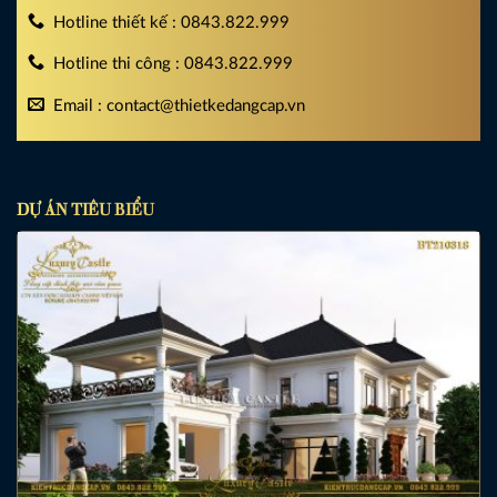
Hotline thiết kế : 0843.822.999
Hotline thi công : 0843.822.999
Email : contact@thietkedangcap.vn
DỰ ÁN TIÊU BIỂU