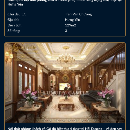
Hưng Yên
Chủ đầu tư:
Trần Văn Chương
Địa chỉ:
Hưng Yêu
Diện tích:
129m2
Số tầng:
3
Nội thất phòng khách gỗ Gõ đỏ biệt thự 4 tầng tại Hải Dương – vẻ đẹp say