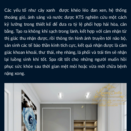
Các yếu tố như cây xanh được khéo léo đan xen, hệ thống
thoáng gió, ánh sáng và nước được KTS nghiên cứu một cách
kỹ lưỡng trong thiết kế để đưa ra tỷ lệ phối hợp hài hòa, cân
bằng. Tạo ra không khí sạch trong lành, kết hợp với cảm nhận từ
thị giác thu nhận được, rồi thông tin hình ảnh truyền tới não bộ,
sản sinh các tế bào thần kinh tích cực, kết quả nhận được là cảm
giác khoan khoái, thư thái, nhẹ nhàng, lá phổi và trái tim sẽ nhận
lại luồng sinh khí tốt. Spa rất tốt cho những người muốn hồi
phục sức khỏe sau thời gian mệt mỏi hoặc vừa mới chữa bệnh
nặng xong.