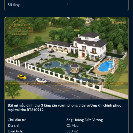
Số tầng:
4
Bật mí mẫu dinh thự 3 tầng sân vườn phong thủy vượng khí chinh phục
mọi trái tim BT210912
Chủ đầu tư:
ông Hoàng Đức Vương
Địa chỉ:
Cà Mau
Diện tích:
350m2