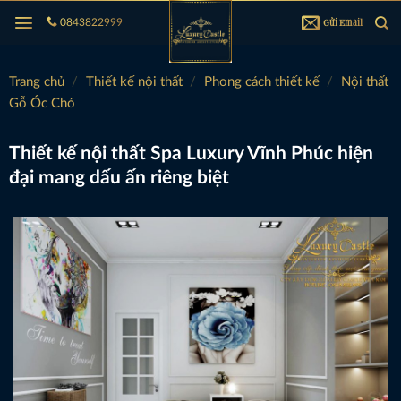
Bỏ
Gửi Email
0843822999
qua
nội
dung
Trang chủ
/
Thiết kế nội thất
/
Phong cách thiết kế
/
Nội thất
Gỗ Óc Chó
Thiết kế nội thất Spa Luxury Vĩnh Phúc hiện
đại mang dấu ấn riêng biệt