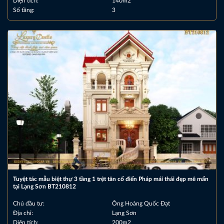
Diện tích:
140m2
Số tầng:
3
Tuyệt tác mẫu biệt thự 3 tầng 1 trệt tân cổ điển Pháp mái thái đẹp mê mẩn
tại Lạng Sơn BT210812
Chủ đầu tư:
Ông Hoàng Quốc Đạt
Địa chỉ:
Lạng Sơn
Diện tích:
200m2