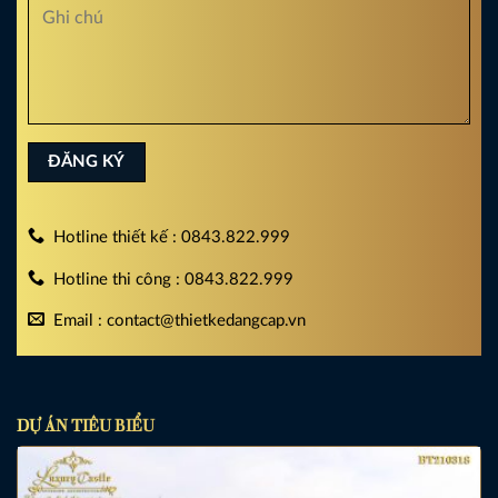
Hotline thiết kế : 0843.822.999
Hotline thi công : 0843.822.999
Email : contact@thietkedangcap.vn
DỰ ÁN TIÊU BIỂU