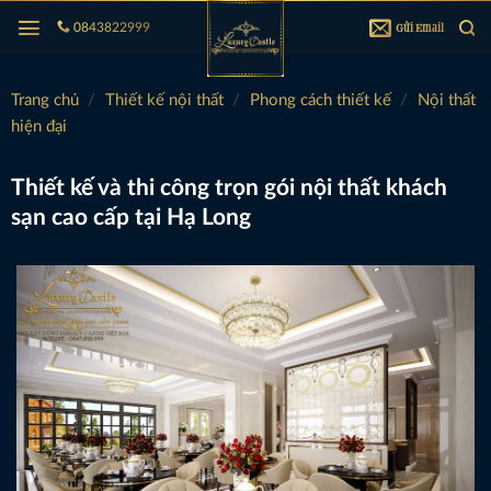
Bỏ
Gửi Email
0843822999
qua
nội
dung
Trang chủ
/
Thiết kế nội thất
/
Phong cách thiết kế
/
Nội thất
hiện đại
Thiết kế và thi công trọn gói nội thất khách
sạn cao cấp tại Hạ Long