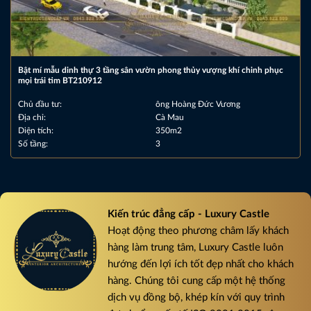
Bật mí mẫu dinh thự 3 tầng sân vườn phong thủy vượng khí chinh phục
mọi trái tim BT210912
Chủ đầu tư:
ông Hoàng Đức Vương
Địa chỉ:
Cà Mau
Diện tích:
350m2
Số tầng:
3
Kiến trúc đẳng cấp - Luxury Castle
Hoạt động theo phương châm lấy khách
hàng làm trung tâm, Luxury Castle luôn
hướng đến lợi ích tốt đẹp nhất cho khách
hàng. Chúng tôi cung cấp một hệ thống
dịch vụ đồng bộ, khép kín với quy trình