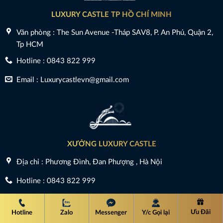
LUXURY CASTLE TP HỒ CHÍ MINH
Văn phòng : The Sun Avenue -Tháp SAV8, P. An Phú, Quận 2,
Tp HCM
Hotline : 0843 822 999
Email : Luxurycastlevn@gmail.com
XƯỞNG LUXURY CASTLE
Địa chỉ : Phương Đình, Đan Phượng , Hà Nội
Hotline : 0843 822 999
Email : Luxurycastlevn@gmail.com
Ưu Đãi
Hotline
Zalo
Messenger
Y/c Gọi lại