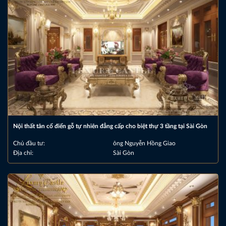
Nội thất tân cổ điển gỗ tự nhiên đẳng cấp cho biệt thự 3 tầng tại Sài Gòn
Chủ đầu tư:
ông Nguyễn Hồng Giao
Địa chỉ:
Sài Gòn