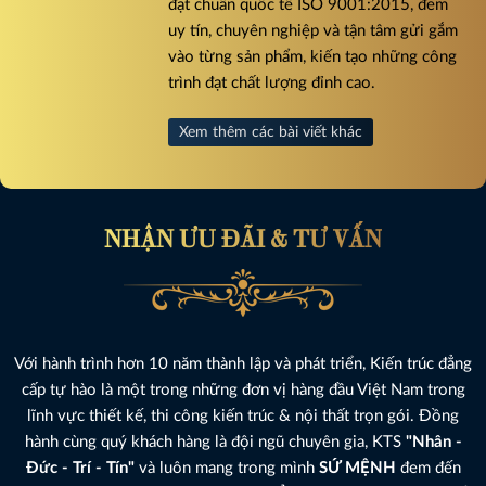
đạt chuẩn quốc tế ISO 9001:2015, đem
uy tín, chuyên nghiệp và tận tâm gửi gắm
vào từng sản phẩm, kiến tạo những công
trình đạt chất lượng đỉnh cao.
Xem thêm các bài viết khác
NHẬN ƯU ĐÃI & TƯ VẤN
Với hành trình hơn 10 năm thành lập và phát triển, Kiến trúc đẳng
cấp tự hào là một trong những đơn vị hàng đầu Việt Nam trong
lĩnh vực thiết kế, thi công kiến trúc & nội thất trọn gói. Đồng
hành cùng quý khách hàng là đội ngũ chuyên gia, KTS
"Nhân -
Đức - Trí - Tín"
và luôn mang trong mình
SỨ MỆNH
đem đến