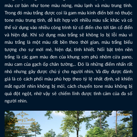
màu cơ bản như tone màu nóng, màu lạnh và màu trung tính.
Trong đó màu trắng được coi là gam màu kinh điển bởi nó thuộc
tone màu trung tính, dễ kết hợp với nhiều màu sắc khác và có
thể sử dụng vào nhiều công trình từ cổ điển cho tới tân cổ điển
và hiện đại. Khi sử dụng màu trắng sẽ không lo bị lỗi màu vì
màu trắng là một màu rất bền theo thời gian, màu trắng biểu
tượng cho sự mới mẻ, hiện đại, tinh khiết. Nổi bật trên nền
trắng là các gam màu đen của khung sơn phủ nhôm cửa pano,
màu cam của gạch ốp chân tường,.. Đó là những điểm nhấn rất
nhỏ nhưng gây được chú ý cho người nhìn. Và đây được đánh
giá là có cách phối màu phù hợp theo tỷ lệ nhất định, sẽ khiến
mắt người nhìn không bị mỏi, cách chuyển tone màu không bị
quá đột ngột, nhờ vậy sẽ chiếm lĩnh được tình cảm của đa số
người nhìn.