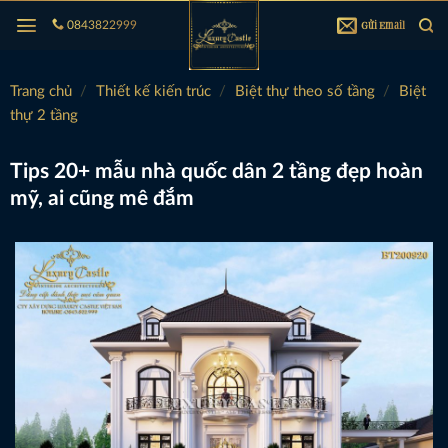
Bỏ
Gửi Email
0843822999
qua
nội
dung
Trang chủ
/
Thiết kế kiến trúc
/
Biệt thự theo số tầng
/
Biệt
thự 2 tầng
Tips 20+ mẫu nhà quốc dân 2 tầng đẹp hoàn
mỹ, ai cũng mê đắm