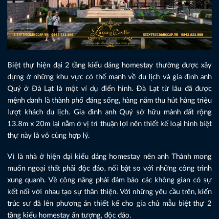
Biệt thự hiện đại 2 tầng kiểu dáng homestay thường được xây
dựng ở những khu vực có thế mạnh về du lịch và gia đình anh
Quý ở Đà Lạt là một ví dụ điển hình. Đà Lạt từ lâu đã được
mệnh danh là thành phố đáng sống, hàng năm thu hút hàng triệu
lượt khách du lịch. Gia đình anh Quý sở hữu mảnh đất rộng
13.8m x 20m lại nằm ở vị trí thuận lợi nên thiết kế loại hình biệt
thự này là vô cùng hợp lý.
Vì là nhà ở hiện đại kiểu dáng homestay nên anh Thành mong
muốn ngoại thất phải độc đáo, nổi bật so với những công trình
xung quanh. Về công năng phải đảm bảo các không gian có sự
kết nối với nhau tạo sự thân thiện. Với những yêu cầu trên, kiến
trúc sư đã lên phương án thiết kế cho gia chủ mẫu biệt thự 2
tầng kiểu homestay ấn tượng, độc đáo.