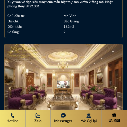
Xuýt xoa vẻ đẹp siêu vượt của mẫu biệt thự sân vườn 2 tầng mái Nhật
phong thủy BT21031
Chủ đầu tư:
Mr. Vinh
Địa chỉ:
Bắc Giang
Diện tích:
162m2
Số tầng:
2
Ưu Đãi
Hotline
Zalo
Messenger
Y/c Gọi lại