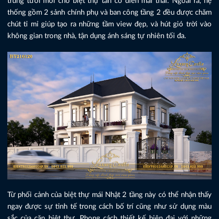
trung tươi mới cho biệt thự tân cổ điển mái thái. Ngoài ra, hệ
thống gồm 2 sảnh chính phụ và ban công tầng 2 đều được chăm
chút tỉ mỉ giúp tạo ra những tầm view đẹp, và hút gió trời vào
không gian trong nhà, tận dụng ánh sáng tự nhiên tối đa.
Từ phối cảnh của biệt thự mái Nhật 2 tầng này có thể nhận thấy
ngay được sự tinh tế trong cách bố trí cũng như sử dụng màu
sắc của căn biệt thự. Phong cách thiết kế hiện đại với những