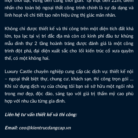
mọi thời đại, vững bền cùng thời gian. Tại mặt tiền 22m, điểm
nhấn cho toàn bộ ngoại thất công trình chính là sự đa dạng và
linh hoạt về chi tiết tạo nên hiệu ứng thị giác mãn nhãn.
Không chỉ được thiết kế và thi công trên một diện tích đất khá
lớn, tọa lạc tại vị trí đắc địa mà còn có kinh phí đầu tư khủng
mẫu dinh thự 2 tầng hoành tráng được đánh giá là một công
trình đột phá, đại diện xuất sắc cho lối kiến trúc cổ xưa quyền
thế, có một không hai.
Luxury Castle chuyên nghiệp cung cấp các dịch vụ: thiết kế nội
– ngoại thất biệt thự, chung cư, khách sạn, thi công trọn gói …
Khi sử dụng dịch vụ của chúng tôi bạn sẽ sở hữu một ngôi nhà
trong mơ đẹp, độc đáo, sáng tạo với giá trị thẩm mỹ cao phù
hợp với nhu cầu từng gia đình.
Liên hệ tư vấn thiết kế và thi công:
Email:
ceo@kientrucdangcap.vn