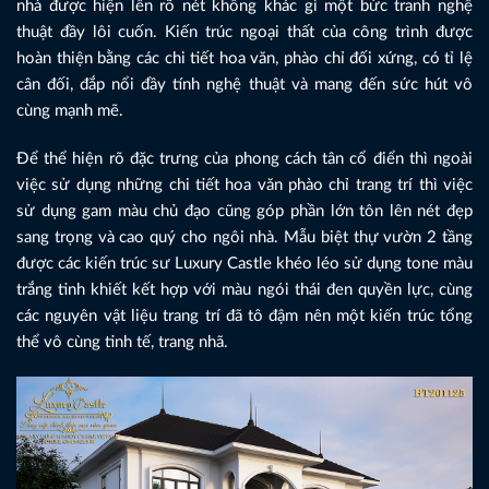
nhà được hiện lên rõ nét không khác gì một bức tranh nghệ
thuật đầy lôi cuốn. Kiến trúc ngoại thất của công trình được
hoàn thiện bằng các chi tiết hoa văn, phào chỉ đối xứng, có tỉ lệ
cân đối, đắp nổi đầy tính nghệ thuật và mang đến sức hút vô
cùng mạnh mẽ.
Để thể hiện rõ đặc trưng của phong cách tân cổ điển thì ngoài
việc sử dụng những chi tiết hoa văn phào chỉ trang trí thì việc
sử dụng gam màu chủ đạo cũng góp phần lớn tôn lên nét đẹp
sang trọng và cao quý cho ngôi nhà. Mẫu biệt thự vườn 2 tầng
được các kiến trúc sư Luxury Castle khéo léo sử dụng tone màu
trắng tinh khiết kết hợp với màu ngói thái đen quyền lực, cùng
các nguyên vật liệu trang trí đã tô đậm nên một kiến trúc tổng
thể vô cùng tinh tế, trang nhã.