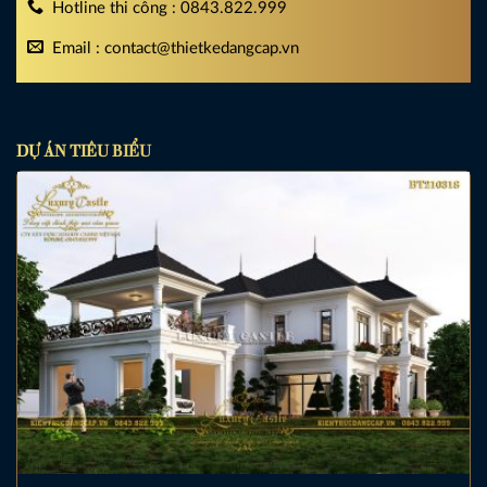
Hotline thi công : 0843.822.999
Email : contact@thietkedangcap.vn
DỰ ÁN TIÊU BIỂU