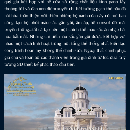
quý giá kết hợp với hệ cửa sổ rộng chất liệu kính pano lấy
thoáng tốt và đan xen điểm xuyết chi tiết tường gạch thẻ nâu đá
hài hòa thân thiện với thiên nhiên; hệ xanh của cây cỏ nơi ban
công tạo hệ phối màu sắc gần gũi, ấm áp, hệ consol đỡ mái
truyền thống…tất cả tạo nên một chỉnh thể màu sắc ăn nhập hài
hòa bắt mắt. Những chi tiết màu sắc gần gũi được kết hợp với
nhau một cách linh hoạt trông một tổng thể thống nhất kiến tạo
công trình hoàn mỹ không thể chỉnh sửa. Ngoại thất chinh phục
gia chủ và toàn bộ các thành viên trong gia đình từ lúc đưa ra ý
tưởng 3D thiết kế phác thảo đầu tiên.