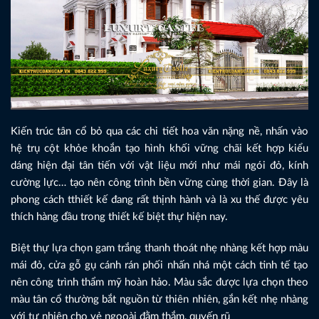
Kiến trúc tân cổ bỏ qua các chi tiết hoa văn nặng nề, nhấn vào
hệ trụ cột khỏe khoắn tạo hình khối vững chãi kết hợp kiểu
dáng hiện đại tân tiến với vật liệu mới như mái ngói đỏ, kính
cường lực… tạo nên công trình bền vững cùng thời gian. Đây là
phong cách tthiết kế đang rất thịnh hành và là xu thế được yêu
thích hàng đầu trong thiết kế biệt thự hiện nay.
Biệt thự lựa chọn gam trắng thanh thoát nhẹ nhàng kết hợp màu
mái đỏ, cửa gỗ gụ cánh rán phối nhấn nhá một cách tinh tế tạo
nên công trình thẩm mỹ hoàn hảo. Màu sắc được lựa chọn theo
màu tân cổ thường bắt nguồn từ thiên nhiên, gắn kết nhẹ nhàng
với tự nhiên cho vẻ ngooài đằm thắm, quyến rũ