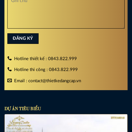
Hotline thiết kế : 0843.822.999
Hotline thi công : 0843.822.999
Email : contact@thietkedangcap.vn
DỰ ÁN TIÊU BIỂU