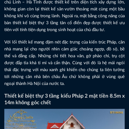
chú Linh – Hà Tĩnh được thiết kế trên diện tích xây dựng lớn,
không gian còn lại thiét kế sân vườn thoáng mát cùng một bầu
không khí vô cùng trong lành. Ngoài ra, mặt bằng công năng của
bản thiết kế biệt thự 3 tầng tân cổ điển đẹp được thiết kế ưu
tiên với tính tiện dụng trong sinh hoạt của chủ đầu tư.
Với lối thiết kế mang đậm nét đặc trưng của kiến trúc Pháp, căn
nhà mang lại cho người nhìn cảm giác choáng ngợp, đồ sộ, bề
thế và đẳng cấp. Những chi tiết hoa văn, gờ phào chỉ, trụ cột
được đắp tỉa khá tỉ mỉ và cẩn thận. Cùng với đó là hệ mái ngói
thái đặc trưng với màu xanh ghi khiến cho chúng ta liên tưởng
tới những căn nhà bên châu Âu chứ không phải ở vùng quê
ngoại thành Hà Nội của nước ta.
Thiết kế biệt thự 3 tầng kiểu Pháp 2 mặt tiền 8.5m x
14m không góc chết