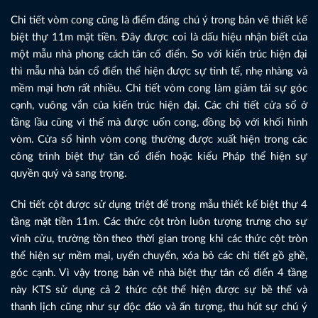
Chi tiết vòm cong cũng là điểm đáng chú ý trong bản vẽ thiết kế
biệt thự 11m mặt tiền. Đây được coi là dấu hiệu nhận biết của
một mẫu nhà phong cách tân cổ điển. So với kiến trúc hiện đại
thì mẫu nhà bán cổ điển thể hiện được sự tinh tế, nhẹ nhàng và
mềm mại hơn rất nhiều. Chi tiết vòm cong làm giảm tải sự góc
cạnh, vuông vắn của kiến trúc hiện đại. Các chi tiết cửa sổ ở
tầng lầu cũng vì thế mà được uốn cong, đồng bộ với khối hình
vòm. Cửa sổ hình vòm cong thường được xuất hiện trong các
công trình biệt thự tân cổ điển hoặc kiểu Pháp thể hiện sự
quyền quý và sang trọng.
Chi tiết cột được sử dụng triệt để trong mẫu thiết kế biệt thự 4
tầng mặt tiền 11m. Các thức cột tròn luôn tượng trưng cho sự
vĩnh cửu, trường tồn theo thời gian trong khi các thức cột tròn
thể hiện sự mềm mại, uyển chuyển, xóa bỏ các chi tiết gồ ghề,
góc cạnh. Vì vậy trong bản vẽ nhà biệt thự tân cổ điển 4 tầng
này KTS sử dụng cả 2 thức cột thể hiện được sự bề thế và
thanh lịch cũng như sự độc đáo và ấn tượng, thu hút sự chú ý