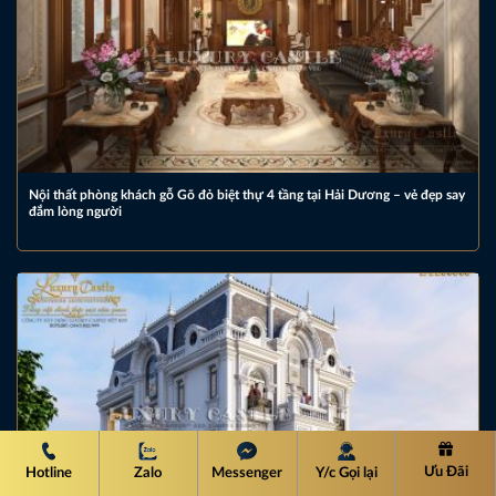
Nội thất phòng khách gỗ Gõ đỏ biệt thự 4 tầng tại Hải Dương – vẻ đẹp say
đắm lòng người
Ưu Đãi
Hotline
Zalo
Messenger
Y/c Gọi lại