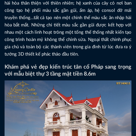
hài hòa thân thiện với thiên nhiên; hệ xanh của cây cỏ nơi ban
công tạo hệ phối màu sắc gần gũi, ấm áp, hệ consol đỡ mái
truyền thống…tất cả tạo nên một chỉnh thể màu sắc ăn nhập hài
hòa bắt mắt. Những chi tiết màu sắc gần gũi được kết hợp với
nhau một cách linh hoạt trông một tổng thể thống nhất kiến tạo
công trình hoàn mỹ không thể chỉnh sửa. Ngoại thất chinh phục
gia chủ và toàn bộ các thành viên trong gia đình từ lúc đưa ra ý
tưởng 3D thiết kế phác thảo đầu tiên.
Khám phá vẻ đẹp kiến trúc tân cổ Pháp sang trọng
với mẫu biệt thự 3 tầng mặt tiền 8.6m