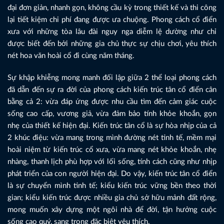
đại đơn giản, nhanh gọn, không cầu kỳ trong thiết kế và thi công
lại tiết kiệm chi phí đang được ưa chuộng. Phong cách cổ điển
xưa với những tòa lâu đài nguy nga diễm lệ dường như chỉ
được biết đến bởi những gia chủ thực sự chịu chơi, yêu thích
nét hoa văn hoài cổ đi cùng năm tháng.
Sự khập khiễng mong manh đối lập giữa 2 thể loại phong cách
đã dẫn đến sự ra đời của phong cách kiến trúc tân cổ điển cân
bằng cả 2: vừa đáp ứng được nhu cầu tìm đến cảm giác cuộc
sống cao cấp, vương giả, vừa đảm bảo tính khỏe khoắn, gọn
nhẹ của thiết kế hiện đại. Kiến trúc tân cổ là sự hòa nhịp của cả
2 khúc điệu: vừa mang trong mình đường nét tinh tế, mềm mại
hoài niệm từ kiến trúc cổ xưa, vừa mang nét khỏe khoắn, nhẹ
nhàng, thanh lịch phù hợp với lối sống, tính cách cũng như nhịp
phát triển của con người hiện đại. Do vậy, kiến trúc tân cổ điển
là sự chuyển mình tinh tế; kiểu kiến trúc vững bền theo thời
gian; kiểu kiến trúc được nhiều gia chủ sở hữu mảnh đất rộng,
mong muốn xây dựng một ngôi nhà để đời, tận hưởng cuộc
sống cao quý, sang trọng đặc biệt yêu thích.