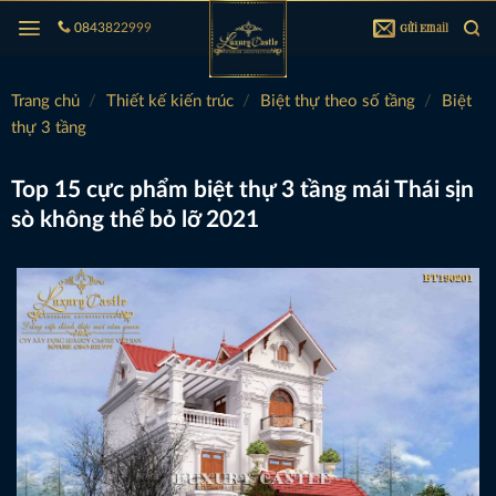
Bỏ
Gửi Email
0843822999
qua
nội
dung
Trang chủ
/
Thiết kế kiến trúc
/
Biệt thự theo số tầng
/
Biệt
thự 3 tầng
Top 15 cực phẩm biệt thự 3 tầng mái Thái sịn
sò không thể bỏ lỡ 2021