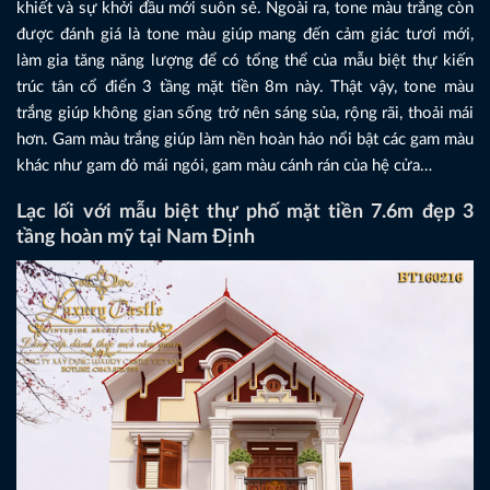
khiết và sự khởi đầu mới suôn sẻ. Ngoài ra, tone màu trắng còn
được đánh giá là tone màu giúp mang đến cảm giác tươi mới,
làm gia tăng năng lượng để có tổng thể của mẫu biệt thự kiến
trúc tân cổ điển 3 tầng mặt tiền 8m này. Thật vậy, tone màu
trắng giúp không gian sống trở nên sáng sủa, rộng rãi, thoải mái
hơn. Gam màu trắng giúp làm nền hoàn hảo nổi bật các gam màu
khác như gam đỏ mái ngói, gam màu cánh rán của hệ cửa…
Lạc lối với mẫu biệt thự phố mặt tiền 7.6m đẹp 3
tầng hoàn mỹ tại Nam Định