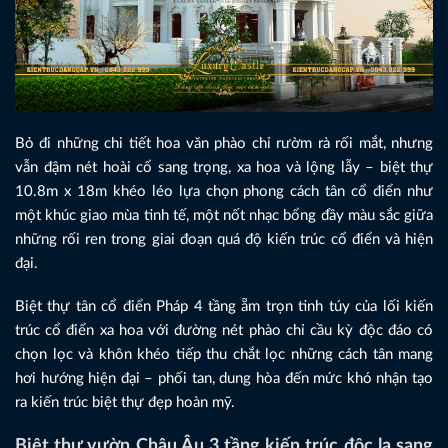
Bỏ đi những chi tiết hoa văn phào chỉ rườm rà rối mắt, nhưng
vẫn đậm nét hoài cổ sang trọng, xa hoa và lộng lẫy – biệt thự
10.8m x 18m khéo léo lựa chọn phong cách tân cổ điển như
một khúc giao mùa tinh tế, một nốt nhạc bổng đầy màu sắc giữa
những rối ren trong giai đoạn quá độ kiến trúc cổ điển và hiện
đại.
Biệt thự tân cổ điển Pháp 4 tầng ẵm trọn tinh túy của lối kiến
trúc cổ điển xa hoa với đường nét phào chỉ cầu kỳ độc đáo có
chọn lọc và khôn khéo tiếp thu chắt lọc những cách tân mang
hơi hướng hiện đại – phối tan, dung hòa đến mức khó nhận tạo
ra kiến trúc biệt thự đẹp hoàn mỹ.
Biệt thự vườn Châu Âu 3 tầng kiến trúc độc lạ sang