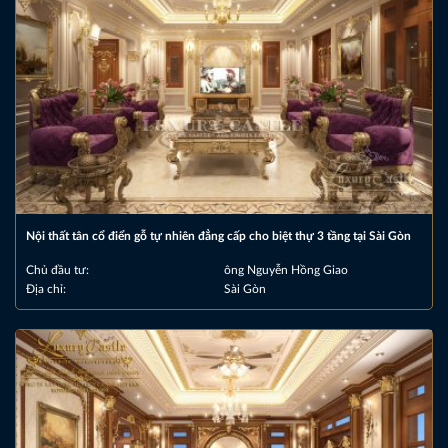
Nội thất tân cổ điển gỗ tự nhiên đẳng cấp cho biệt thự 3 tầng tại Sài Gòn
Chủ đầu tư:
ông Nguyễn Hồng Giao
Địa chỉ:
Sài Gòn