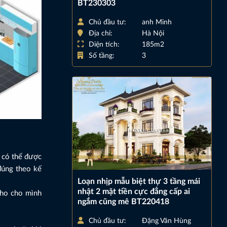
BT230303
Chủ đầu tư:
anh Minh
Địa chỉ:
Hà Nội
Diện tích:
185m2
Số tầng:
3
ỉ có thể được
 đúng theo kế
Loạn nhịp mẫu biệt thự 3 tầng mái
nhật 2 mặt tiền cực đẳng cấp ai
cho cho mình
ngắm cũng mê BT220418
Chủ đầu tư:
Đặng Văn Hùng