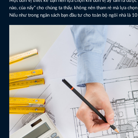
Một đơn vị thiết kế bạn nên lựa chọn khi đơn vị ấy làm ra được bả
nào, của nấy” cho chúng ta thấy, không nên tham rẻ mà lựa chọn
Nếu như trong ngân sách bạn đầu tư cho toàn bộ ngôi nhà là 10 p