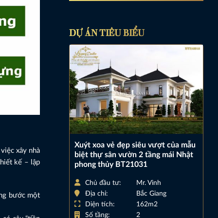
DỰ ÁN TIÊU BIỂU
Xuýt xoa vẻ đẹp siêu vượt của mẫu
 việc xây nhà
biệt thự sân vườn 2 tầng mái Nhật
hiết kế – lập
phong thủy BT21031
Chủ đầu tư:
Mr. Vinh
Địa chỉ:
Bắc Giang
từng bước một
Diện tích:
162m2
Số tầng:
2