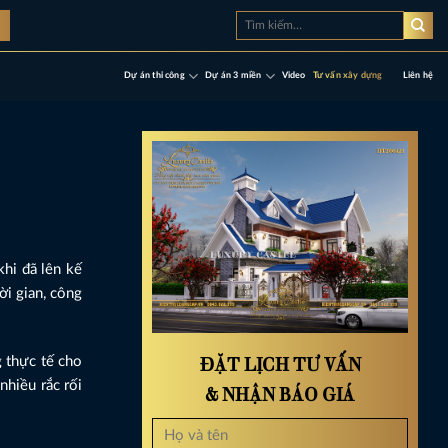
Tìm
à
kiếm:
Dự án thi công
Dự án 3 miền
Video
Tư vấn xây dựng
Liên hệ
khi đã lên kế
ời gian, công
ĐẶT LỊCH TƯ VẤN
g thực tế cho
nhiều rắc rối
& NHẬN BÁO GIÁ