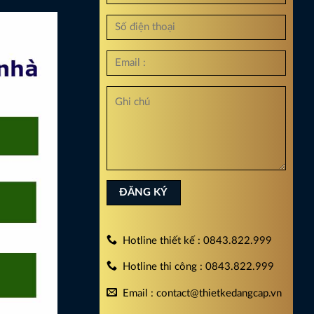
Hotline thiết kế : 0843.822.999
Hotline thi công : 0843.822.999
Email : contact@thietkedangcap.vn