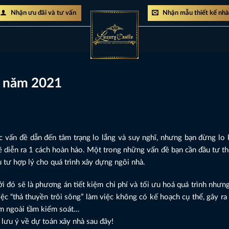
Nhận ưu đãi và tư vấn
Nhận mẫu thiết kế nh
à năm 2021
c vấn đề dẫn đến tâm trạng lo lắng và suy nghĩ, nhưng bạn đừng lo 
 diễn ra 1 cách hoàn hảo. Một trong những vấn đề bạn cần đầu tư th
u tư hợp lý cho quá trình xây dựng ngôi nhà.
ới đó sẽ là phương án tiết kiệm chi phí và tối ưu hoá quá trình nhưn
ệc “thả thuyền trôi sông” làm việc không có kế hoạch cụ thể, gây ra 
ằm ngoài tầm kiểm soát…
 lưu ý về dự toán xây nhà sau đây!