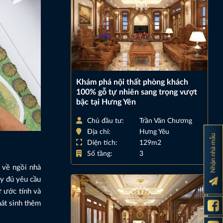
Khám phá nội thất phòng khách
100% gỗ tự nhiên sang trọng vượt
bậc tại Hưng Yên
Chủ đầu tư:
Trần Văn Chương
Địa chỉ:
Hưng Yêu
Nhận nhà mẫu
Diện tích:
129m2
Số tầng:
3
g về ngồi nhà
ầy đủ yêu cầu
ự ước tính và
hát sinh thêm