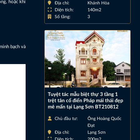
ông, hoặc khi
Địa chỉ:
Khánh Hòa
Diện tích:
140m2
Số tầng:
3
 minh bạch và
Tuyệt tác mẫu biệt thự 3 tầng 1
trệt tân cổ điển Pháp mái thái đẹp
mê mẩn tại Lạng Sơn BT210812
Chủ đầu tư:
Ông Hoàng Quốc
Đạt
Địa chỉ:
Lạng Sơn
Diện tích:
200m2