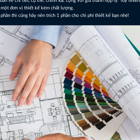
n vẽ chi tiết, cụ thể, chính xác cộng với giá thành hợp lý. Tuy nhiên,
 một đơn vị thiết kế kém chất lượng.
hần thì cũng hãy nên trích 1 phần cho chi phí thiết kế bạn nhé!