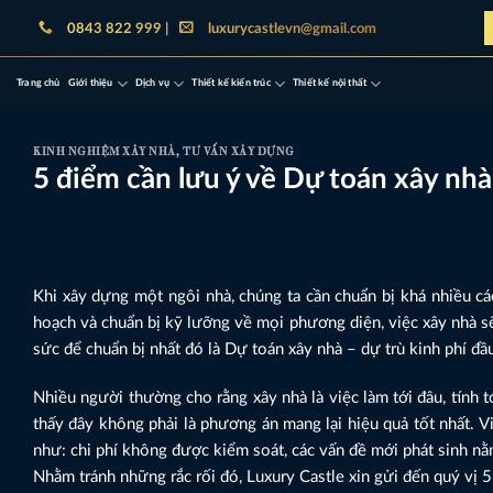
Bỏ
0843 822 999 |
luxurycastlevn@gmail.com
qua
nội
Trang chủ
Giới thiệu
Dịch vụ
Thiết kế kiến trúc
Thiết kế nội thất
dung
KINH NGHIỆM XÂY NHÀ
,
TƯ VẤN XÂY DỰNG
5 điểm cần lưu ý về Dự toán xây nh
Khi xây dựng một ngôi nhà, chúng ta cần chuẩn bị khá nhiều cá
hoạch và chuẩn bị kỹ lưỡng về mọi phương diện, việc xây nhà sẽ
sức để chuẩn bị nhất đó là Dự toán xây nhà – dự trù kinh phí đầ
Nhiều người thường cho rằng xây nhà là việc làm tới đâu, tính t
thấy đây không phải là phương án mang lại hiệu quả tốt nhất. Vi
như: chi phí không được kiểm soát, các vấn đề mới phát sinh n
Nhằm tránh những rắc rối đó, Luxury Castle xin gửi đến quý vị 5