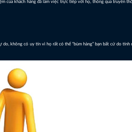
ệm của khách hàng đã làm việc trực tiếp với họ, thông qua truyền th
 do, không có uy tín vì họ rất có thể “bùm hàng” bạn bất cứ do tính