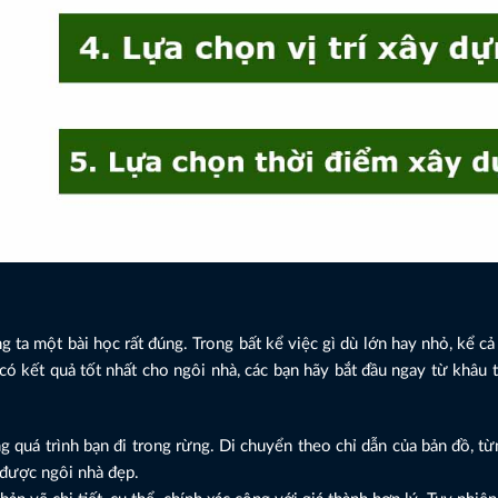
ng ta một bài học rất đúng. Trong bất kể việc gì dù lớn hay nhỏ, kể cả
 kết quả tốt nhất cho ngôi nhà, các bạn hãy bắt đầu ngay từ khâu t
g quá trình bạn đi trong rừng. Di chuyển theo chỉ dẫn của bản đồ, 
 được ngôi nhà đẹp.