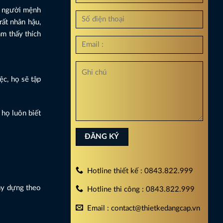
g người mệnh
rất nhân hậu,
ảm thấy thích
ệc, họ sẽ tập
họ luôn biết
Hotline thiết kế : 0843.822.999
ây dựng theo
Hotline thi công : 0843.822.999
Email : contact@thietkedangcap.vn