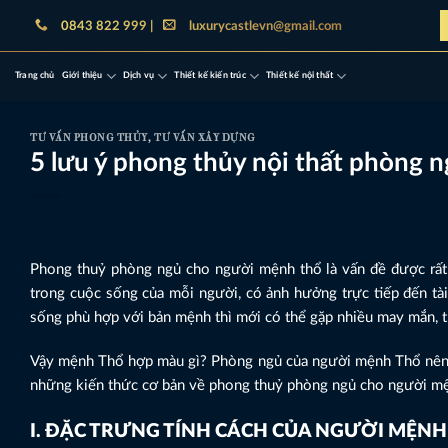
Bỏ
0843 822 999 |
luxurycastlevn@gmail.com
qua
nội
Trang chủ
Giới thiệu
Dịch vụ
Thiết kế kiến trúc
Thiết kế nội thất
dung
TƯ VẤN PHONG THỦY
,
TƯ VẤN XÂY DỰNG
5 lưu ý phong thủy nội thất phòng 
Phong thuỷ phòng ngủ cho người mệnh thổ là vấn đề được rất n
trong cuộc sống của mỗi người, có ảnh hưởng trực tiếp đến tài
sống phù hợp với bản mệnh thì mới có thể gặp nhiều may mắn, 
Vậy mệnh Thổ hợp màu gì? Phòng ngủ của người mệnh Thổ nên x
những kiến thức cơ bản về phong thuỷ phòng ngủ cho người mệ
I. ĐẶC TRƯNG TÍNH CÁCH CỦA NGƯỜI MỆNH 