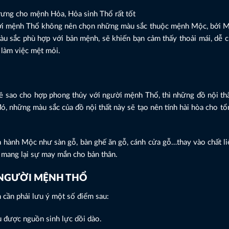
rưng cho mệnh Hỏa, Hỏa sinh Thổ rất tốt
gười mệnh Thổ không nên chọn những màu sắc thuộc mệnh Mộc, bởi 
màu sắc phù hợp với bản mệnh, sẽ khiến bạn cảm thấy thoải mái, dễ 
 làm việc mệt mỏi.
kê sao cho hợp phong thủy với người mệnh Thổ, thì những đồ nội th
ó, những màu sắc của đồ nội thất này sẽ tạo nên tính hài hòa cho tổ
a hành Mộc như sàn gỗ, bàn ghế ăn gỗ, cánh cửa gỗ…thay vào chất li
ể mang lại sự may mắn cho bản thân.
O NGƯỜI MỆNH THỔ
 cần phải lưu ý một số điểm sau:
ụ được nguồn sinh lực dồi dào.