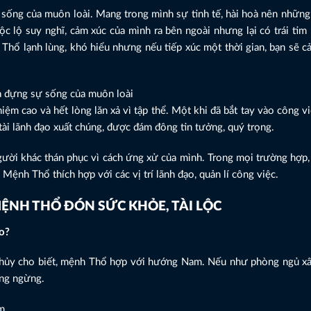
 sống của muôn loài. Mang trong mình sự tinh tế, hài hoà nên nhữn
c lộ suy nghĩ, cảm xúc của mình ra bên ngoài nhưng lại có trái tim 
 Thổ lạnh lùng, khó hiểu nhưng nếu tiếp xúc một thời gian, bạn sẽ c
ứa đựng sự sống của muôn loài
ệm cao và hết lòng lăn xả vì tập thể. Một khi đã bắt tay vào công vi
ài lãnh đạo xuất chúng, được đám đông tin tưởng, quý trọng.
ười khác thán phục vì cách ứng xử của mình. Trong mọi trường hợp, 
 Mệnh Thổ thích hợp với các vị trí lãnh đạo, quản lí công việc.
ỆNH THỔ ĐÓN SỨC KHỎE, TÀI LỘC
o?
thủy cho biết, mệnh Thổ hợp với hướng Nam. Nếu như phòng ngủ x
ông ngừng.
m.