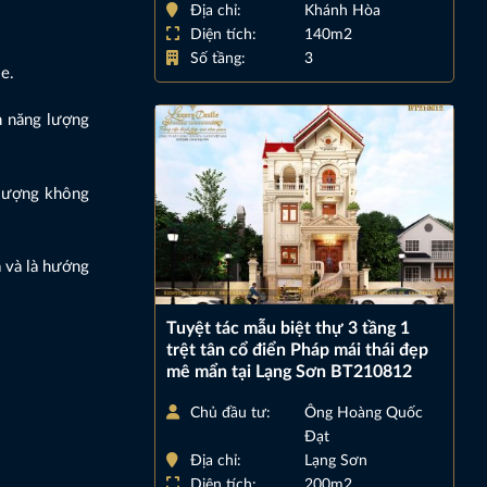
Địa chỉ:
Khánh Hòa
Diện tích:
140m2
Số tầng:
3
e.
n năng lượng
 lượng không
a và là hướng
Tuyệt tác mẫu biệt thự 3 tầng 1
trệt tân cổ điển Pháp mái thái đẹp
mê mẩn tại Lạng Sơn BT210812
Chủ đầu tư:
Ông Hoàng Quốc
Đạt
Địa chỉ:
Lạng Sơn
Diện tích:
200m2