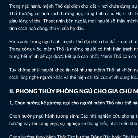
Trong ngũ hành, mệnh Thổ đại diện cho đất – nơi chứa đựng sự
Thổ thường có tính cách hướng nội, sống tình cảm. Họ ít khi bộ
giàu lòng vị tha. Thoạt nhìn bên ngoài, mọi người sẽ thấy mệnh
tính cách hoà đồng, thú vị của họ đấy.
Hình ảnh: Trong ngũ hành, mệnh Thổ đại diện cho đất – nơi ch
Trong công việc, mệnh Thổ là những người có tinh thần trách nhi
trung hết mình để đạt được kết quả cao nhất. Mệnh Thổ còn có t
Tuy không phải người khéo ăn nói nhưng mệnh Thổ lại khiến ng
cách lắng nghe người khác và thể hiện cái tôi của mình đúng lúc.
II. PHONG THỦY PHÒNG NGỦ CHO GIA CHỦ M
1, Chọn hướng kê giường ngủ cho người mệnh Thổ như thế nà
Chọn hướng ngũ hành tương sinh: Các nhà nghiên cứu phong 
hướng này thì công việc, sự nghiệp sẽ thăng tiến, phát triển kh
Chọn hướng theo hành Thổ: Tức hướng Đông Bắc hoặc Tây Na