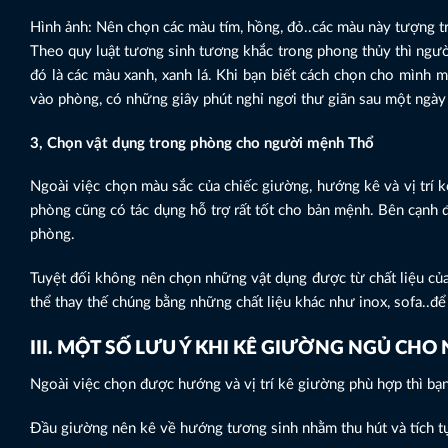
Hình ảnh: Nên chọn các màu tím, hồng, đỏ..các màu này tượng t
Theo quy luật tương sinh tương khắc trong phong thủy thì n
đó là các màu xanh, xanh lá. Khi bạn biết cách chọn cho mình 
vào phòng, có những giây phút nghỉ ngơi thư giãn sau một ngày
3, Chọn vật dụng trong phòng cho người mệnh Thổ
Ngoài việc chọn màu sắc của chiếc giường, hướng kê và vị trí 
phòng cũng có tác dụng hỗ trợ rất tốt cho bản mệnh. Bên cạnh đ
phòng.
Tuyệt đối không nên chọn những vật dụng được từ chất liệu củ
thể thay thế chúng bằng những chất liệu khác như inox, sofa..đ
III. MỘT SỐ LƯU Ý KHI KÊ GIƯỜNG NGỦ CH
Ngoài việc chọn được hướng và vị trí kê giường phù hợp thì bạn
Đầu giường nên kê về hướng tương sinh nhằm thu hút và tích t