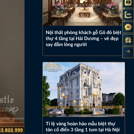
Nội thất phòng khách gỗ Gõ đỏ biệt
thự 4 tầng tại Hải Dương – vẻ đẹp
say đắm lòng người
Tỉ lệ vàng hoàn hảo mẫu biệt thự
tân cổ điển 3 tầng 1 tum tại Hà Nội