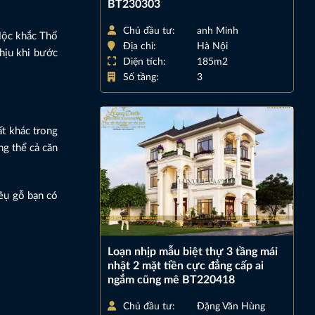
BT230303
Chủ đầu tư:
anh Minh
Mộc khắc Thổ
Địa chỉ:
Hà Nội
chịu khi bước
Diện tích:
185m2
Số tầng:
3
ất khác trong
ng thể cả căn
êụ gỗ bạn có
Loạn nhịp mẫu biệt thự 3 tầng mái
nhật 2 mặt tiền cực đẳng cấp ai
ngắm cũng mê BT220418
Chủ đầu tư:
Đặng Văn Hùng