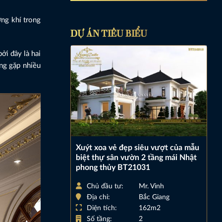
ng khí trong
DỰ ÁN TIÊU BIỂU
ởi đây là hai
ng gặp nhiều
Xuýt xoa vẻ đẹp siêu vượt của mẫu
biệt thự sân vườn 2 tầng mái Nhật
phong thủy BT21031
Chủ đầu tư:
Mr. Vinh
Địa chỉ:
Bắc Giang
Diện tích:
162m2
Số tầng:
2