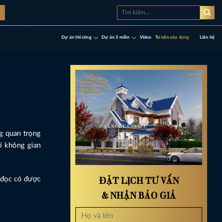
Tìm
à
kiếm:
Dự án thi công
Dự án 3 miền
Video
Tư vấn xây dựng
Liên hệ
g quan trọng
rí không gian
ĐẶT LỊCH TƯ VẤN
 đọc có được
& NHẬN BÁO GIÁ