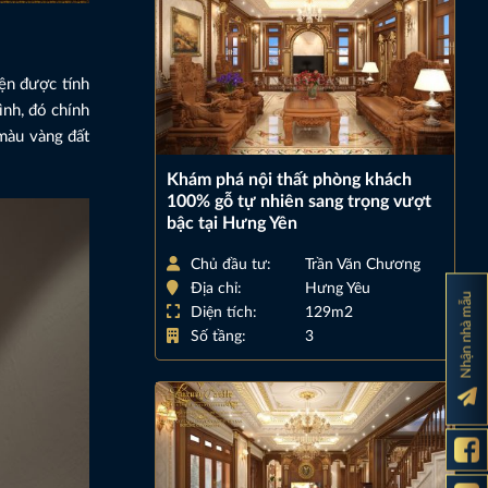
ện được tính
nh, đó chính
màu vàng đất
Khám phá nội thất phòng khách
100% gỗ tự nhiên sang trọng vượt
bậc tại Hưng Yên
Chủ đầu tư:
Trần Văn Chương
Địa chỉ:
Hưng Yêu
Nhận nhà mẫu
Diện tích:
129m2
Số tầng:
3