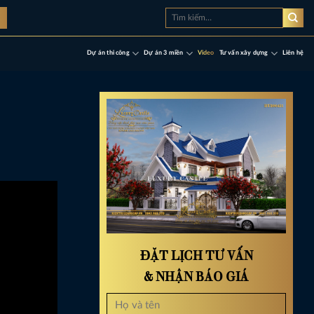
Tìm
à
kiếm:
Dự án thi công
Dự án 3 miền
Video
Tư vấn xây dựng
Liên hệ
ĐẶT LỊCH TƯ VẤN
& NHẬN BÁO GIÁ