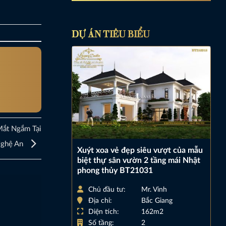
DỰ ÁN TIÊU BIỂU
Mắt Ngắm Tại
ghệ An
Xuýt xoa vẻ đẹp siêu vượt của mẫu
biệt thự sân vườn 2 tầng mái Nhật
phong thủy BT21031
Chủ đầu tư:
Mr. Vinh
Địa chỉ:
Bắc Giang
Diện tích:
162m2
Số tầng:
2