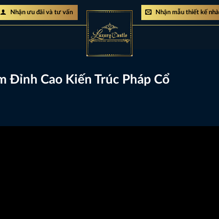
Nhận ưu đãi và tư vấn
Nhận mẫu thiết kế nh
8m Đỉnh Cao Kiến Trúc Pháp Cổ