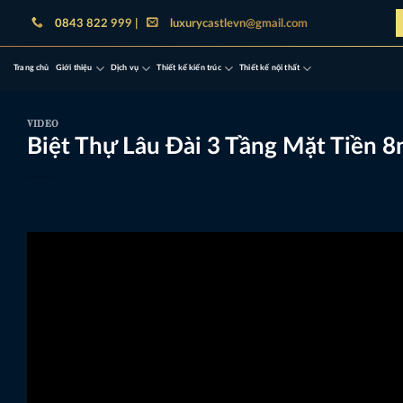
Bỏ
0843 822 999 |
luxurycastlevn@gmail.com
qua
nội
Trang chủ
Giới thiệu
Dịch vụ
Thiết kế kiến trúc
Thiết kế nội thất
dung
VIDEO
Biệt Thự Lâu Đài 3 Tầng Mặt Tiền 