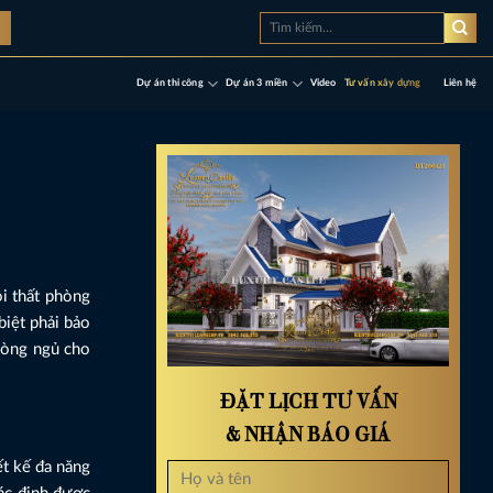
Tìm
à
kiếm:
Dự án thi công
Dự án 3 miền
Video
Tư vấn xây dựng
Liên hệ
ội thất phòng
biệt phải bảo
phòng ngủ cho
ĐẶT LỊCH TƯ VẤN
& NHẬN BÁO GIÁ
ết kế đa năng