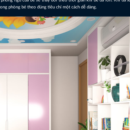
 phòng ngủ của bé sẽ thay đổi theo thời gian khi bé đã lớn. Khi đã 
rong phòng bé theo đúng tiêu chí một cách dễ dàng.