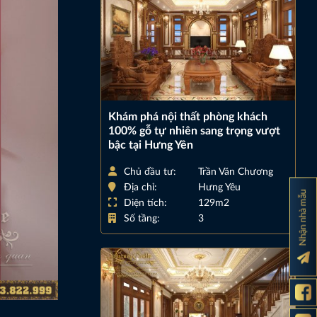
Khám phá nội thất phòng khách
100% gỗ tự nhiên sang trọng vượt
bậc tại Hưng Yên
Chủ đầu tư:
Trần Văn Chương
Địa chỉ:
Hưng Yêu
Nhận nhà mẫu
Diện tích:
129m2
Số tầng:
3