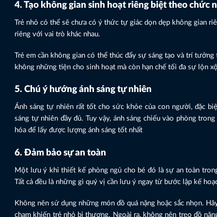
4. Tạo không gian sinh hoạt riêng biệt theo chức 
Trẻ nhỏ có thể sẽ chưa có ý thức tự giác dọn dẹp không gian riê
riêng với vai trò khác nhau.
Trẻ em cần không gian có thể thúc đẩy sự sáng tạo và trí tưởng 
không những tiện cho sinh hoạt mà còn hạn chế tối đa sự lộn x
5. Chú ý hướng ánh sáng tự nhiên
Ánh sáng tự nhiên rất tốt cho sức khỏe của con người, đặc bi
sáng tự nhiên đầy đủ. Tuy vậy, ánh sáng chiếu vào phòng trong 
hóa để lấy được lượng ánh sáng tốt nhất
6. Đảm bảo sự an toàn
Một lưu ý khi thiết kế phòng ngủ cho bé đó là sự an toàn trong
Tất cả đều là những gì quý vị cần lưu ý ngay từ bước lập kế hoạ
Không nên sử dụng những món đồ quá nặng hoặc sắc nhọn. Hãy c
chạm khiến trẻ nhỏ bị thương. Ngoài ra, không nên treo đồ nặng l