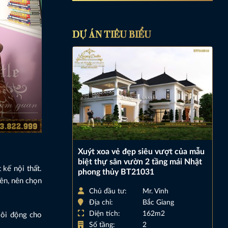
DỰ ÁN TIÊU BIỂU
Xuýt xoa vẻ đẹp siêu vượt của mẫu
biệt thự sân vườn 2 tầng mái Nhật
 kế nội thất.
phong thủy BT21031
iên, nên chọn
Chủ đầu tư:
Mr. Vinh
Địa chỉ:
Bắc Giang
Diện tích:
162m2
sôi động cho
Số tầng:
2