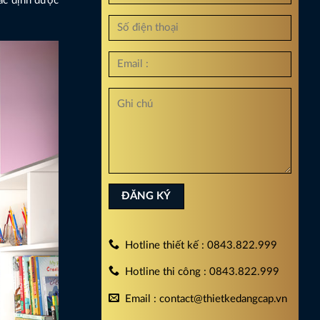
xác định được
Hotline thiết kế : 0843.822.999
Hotline thi công : 0843.822.999
Email : contact@thietkedangcap.vn