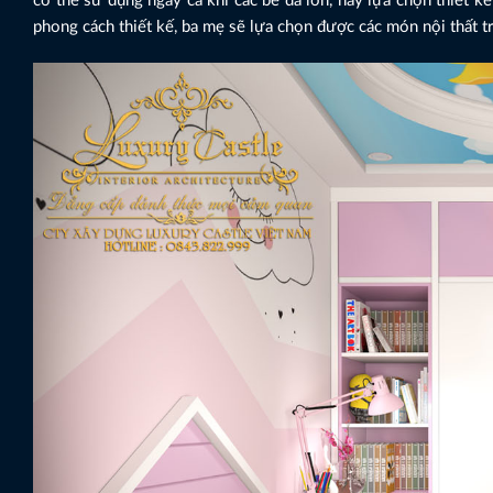
có thể sử dụng ngay cả khi các bé đã lớn, hay lựa chọn thiết kế
phong cách thiết kế, ba mẹ sẽ lựa chọn được các món nội thất t