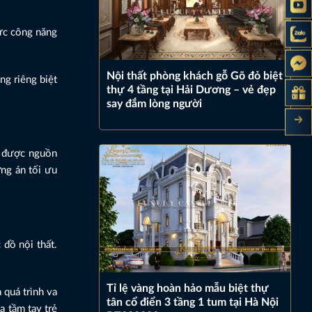
vực công năng
Nội thất phòng khách gỗ Gõ đỏ biệt
ng riêng biệt
thự 4 tầng tại Hải Dương – vẻ đẹp
say đắm lòng người
n được nguồn
ơng án tối ưu
 đồ nội thất.
Tỉ lệ vàng hoàn hảo mẫu biệt thự
quá trình va
tân cổ điển 3 tầng 1 tum tại Hà Nội
a tầm tay trẻ