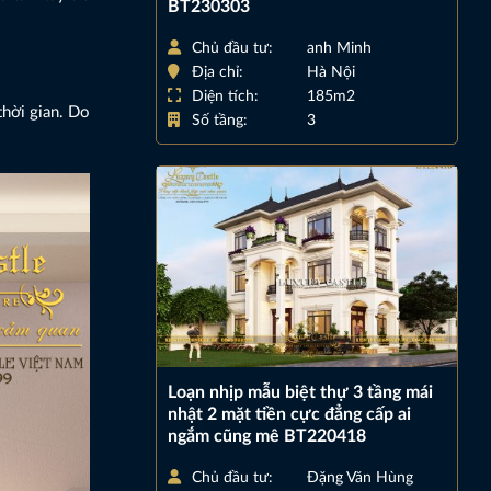
BT230303
Chủ đầu tư:
anh Minh
Địa chỉ:
Hà Nội
Diện tích:
185m2
thời gian. Do
Số tầng:
3
Loạn nhịp mẫu biệt thự 3 tầng mái
nhật 2 mặt tiền cực đẳng cấp ai
ngắm cũng mê BT220418
Chủ đầu tư:
Đặng Văn Hùng