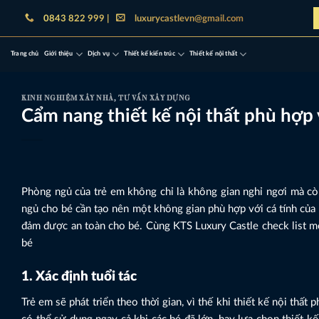
Bỏ
0843 822 999 |
luxurycastlevn@gmail.com
qua
nội
Trang chủ
Giới thiệu
Dịch vụ
Thiết kế kiến trúc
Thiết kế nội thất
dung
KINH NGHIỆM XÂY NHÀ
,
TƯ VẤN XÂY DỰNG
Cẩm nang thiết kế nội thất phù hợp
Phòng ngủ của trẻ em không chỉ là không gian nghỉ ngơi mà còn 
ngủ cho bé cần tạo nên một không gian phù hợp với cá tính của b
đảm được an toàn cho bé. Cùng KTS Luxury Castle check list mộ
bé
1. Xác định tuổi tác
Trẻ em sẽ phát triển theo thời gian, vì thế khi thiết kế nội th