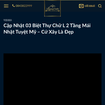
Bỏ
Gửi Email
0843822999
qua
nội
dung
VIDEO
Cập Nhật 03 Biệt Thự Chữ L 2 Tầng Mái
Nhật Tuyệt Mỹ – Cứ Xây Là Đẹp