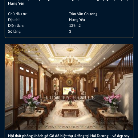
Hưng Yên
Chủ đầu tư:
Trần Văn Chương
Địa chỉ:
Hưng Yêu
Diện tích:
129m2
Số tầng:
3
Nội thất phòng khách gỗ Gõ đỏ biệt thự 4 tầng tại Hải Dương – vẻ đẹp say