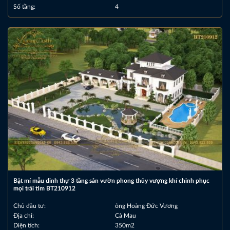
Số tầng:
4
Bật mí mẫu dinh thự 3 tầng sân vườn phong thủy vượng khí chinh phục
mọi trái tim BT210912
Chủ đầu tư:
ông Hoàng Đức Vương
Địa chỉ:
Cà Mau
Diện tích:
350m2