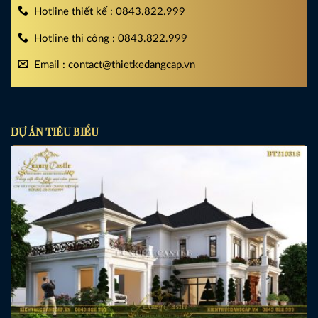
Hotline thiết kế : 0843.822.999
Hotline thi công : 0843.822.999
Email : contact@thietkedangcap.vn
DỰ ÁN TIÊU BIỂU