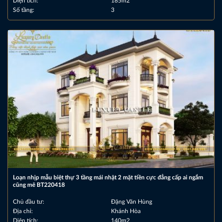
Diện tích:
185m2
Số tầng:
3
Loạn nhịp mẫu biệt thự 3 tầng mái nhật 2 mặt tiền cực đẳng cấp ai ngắm
cũng mê BT220418
Chủ đầu tư:
Đặng Văn Hùng
Địa chỉ:
Khánh Hòa
Diện tích:
140m2