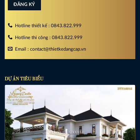
Hotline thiết kế : 0843.822.999
Hotline thi công : 0843.822.999
Email : contact@thietkedangcap.vn
DỰ ÁN TIÊU BIỂU