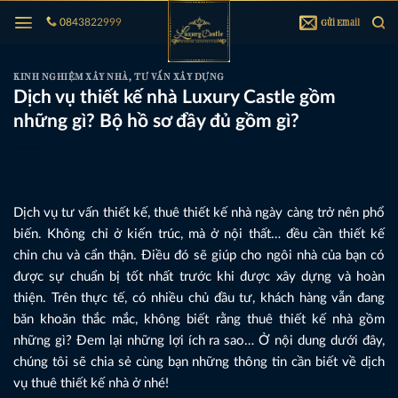
Bỏ
Gửi Email
0843822999
qua
nội
dung
KINH NGHIỆM XÂY NHÀ
,
TƯ VẤN XÂY DỰNG
Dịch vụ thiết kế nhà Luxury Castle gồm
những gì? Bộ hồ sơ đầy đủ gồm gì?
Dịch vụ tư vấn thiết kế, thuê thiết kế nhà ngày càng trở nên phổ
biến. Không chỉ ở kiến trúc, mà ở nội thất… đều cần thiết kế
chỉn chu và cẩn thận. Điều đó sẽ giúp cho ngôi nhà của bạn có
được sự chuẩn bị tốt nhất trước khi được xây dựng và hoàn
thiện. Trên thực tế, có nhiều chủ đầu tư, khách hàng vẫn đang
băn khoăn thắc mắc, không biết rằng thuê thiết kế nhà gồm
những gì? Đem lại những lợi ích ra sao… Ở nội dung dưới đây,
chúng tôi sẽ chia sẻ cùng bạn những thông tin cần biết về dịch
vụ thuê thiết kế nhà ở nhé!