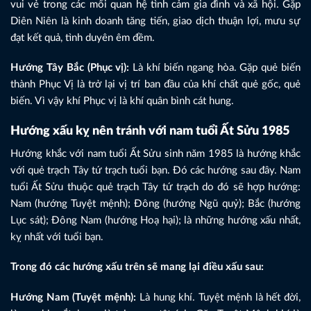
vui vẻ trong các mối quan hệ tình cảm gia đình và xã hội. Gặp
Diên Niên là kinh doanh tăng tiến, giao dịch thuận lợi, mưu sự
đạt kết quả, tình duyên êm đềm.
Hướng Tây Bắc (Phục vị):
Là khí biến ngang hòa. Gặp quẻ biến
thành Phục Vị là trở lại vị trí ban đầu của khí chất quẻ gốc, quẻ
biến. Vì vậy khí Phục vị là khí quân bình cát hung.
Hướng xấu kỵ nên tránh với nam tuổi Ất Sửu 1985
Hướng khắc với nam tuổi Ất Sửu sinh năm 1985 là hướng khắc
với quẻ trạch Tây tứ trạch tuổi bạn. Đó các hướng sau đây. Nam
tuổi Ất Sửu thuộc quẻ trạch Tây tứ trạch do đó sẽ hợp hướng:
Nam (hướng Tuyệt mệnh); Đông (hướng Ngũ quỷ); Bắc (hướng
Lục sát); Đông Nam (hướng Hoạ hại); là những hướng xấu nhất,
kỵ nhất với tuổi bạn.
Trong đó các hướng xấu trên sẽ mang lại điều xấu sau:
Hướng Nam (Tuyệt mệnh):
Là hung khí. Tuyệt mệnh là hết đời,