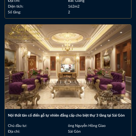
Địa chỉ:
Bắc Giang
Diện tích:
162m2
Số tầng:
2
Nội thất tân cổ điển gỗ tự nhiên đẳng cấp cho biệt thự 3 tầng tại Sài Gòn
Chủ đầu tư:
ông Nguyễn Hồng Giao
Địa chỉ:
Sài Gòn