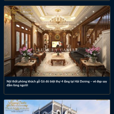
Nội thất phòng khách gỗ Gõ đỏ biệt thự 4 tầng tại Hải Dương – vẻ đẹp say
đắm lòng người