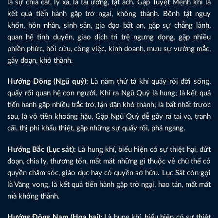
là sự chia cắt, ly xa, là tai ương, tật ách. Gặp Tuyệt Mệnh khí là
kết quả tiến hành gặp trở ngại, không thành. Bệnh tật nguy
khốn, hôn nhân, sinh sản, gia đạo bất an, gặp sự chẳng lành,
quan hệ tình duyên, giao dịch trì trệ ngưng đọng, gặp nhiều
phiền phức, hối cữu, công việc, kinh doanh, mưu sự vướng mắc,
gãy đoạn, khó thành.
Hướng Đông (Ngũ quỷ):
Là năm thứ tà khí quấy rối đời sống,
quấy rối quan hệ con người. Khí ra Ngũ Quỷ là hung; là kết quả
tiến hành gặp nhiều trắc trở, lận đận khó thành; là bất nhất trước
sau, là vô tiền khoáng hậu. Gặp Ngũ Quỷ dễ gây ra tai vạ, tranh
cãi, thị phi khẩu thiệt, gặp những sự quấy rối, phá ngang.
Hướng Bắc (Lục sát):
Là hung khí, biểu hiện có sự thiệt hại, đứt
đoạn, chia ly, thương tổn, mất mát những gì thuộc về chủ thể có
quyền chăm sóc, giáo dục hay có quyền sở hữu. Lục Sát còn gọi
là Vãng vong, là kết quả tiến hành gặp trở ngại, hao tán, mất mát
mà không thành.
Hướng Đông Nam (Hoạ hại):
Là hung khí, biểu hiện có sự thiệt