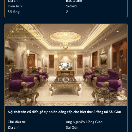
Địa chỉ:
Bắc Giang
Diện tích:
162m2
Số tầng:
2
Nội thất tân cổ điển gỗ tự nhiên đẳng cấp cho biệt thự 3 tầng tại Sài Gòn
Chủ đầu tư:
ông Nguyễn Hồng Giao
Địa chỉ:
Sài Gòn