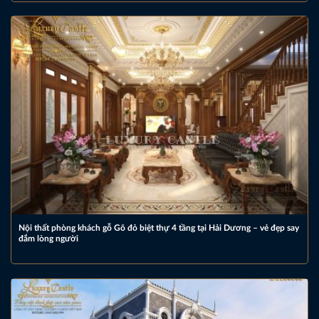
Nội thất phòng khách gỗ Gõ đỏ biệt thự 4 tầng tại Hải Dương – vẻ đẹp say
đắm lòng người