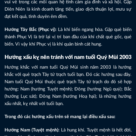
vui vẻ trong các mối quan hệ tình cảm gia đình và xã hội. Gặp
Diên Niên là kinh doanh tăng tiến, giao dịch thuận lợi, mưu sự
đạt kết quả, tình duyên êm đềm.
Hướng Tây Bắc (Phục vị):
Là khí biến ngang hòa. Gặp quẻ biến
thành Phục Vị là trở lại vị trí ban đầu của khí chất quẻ gốc, quẻ
biến. Vì vậy khí Phục vị là khí quân bình cát hung.
Hướng xấu kỵ nên tránh với nam tuổi Quý Mùi 2003
Hướng khắc với nam tuổi Quý Mùi sinh năm 2003 là hướng
khắc với quẻ trạch Tây tứ trạch tuổi bạn. Đó các hướng sau đây.
Nam tuổi Quý Mùi thuộc quẻ trạch Tây tứ trạch do đó sẽ hợp
hướng: Nam (hướng Tuyệt mệnh); Đông (hướng Ngũ quỷ); Bắc
(hướng Lục sát); Đông Nam (hướng Hoạ hại); là những hướng
xấu nhất, kỵ nhất với tuổi bạn.
Trong đó các hướng xấu trên sẽ mang lại điều xấu sau:
Hướng Nam (Tuyệt mệnh):
Là hung khí. Tuyệt mệnh là hết đời,