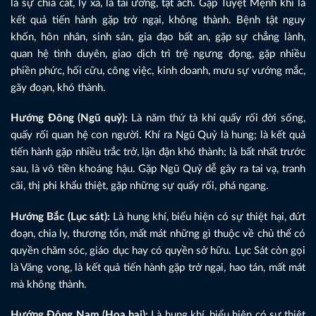
là sự chia cắt, ly xa, là tai ương, tật ách. Gặp Tuyệt Mệnh khí là
kết quả tiến hành gặp trở ngại, không thành. Bệnh tật nguy
khốn, hôn nhân, sinh sản, gia đạo bất an, gặp sự chẳng lành,
quan hệ tình duyên, giao dịch trì trệ ngưng đọng, gặp nhiều
phiền phức, hối cữu, công việc, kinh doanh, mưu sự vướng mắc,
gãy đoạn, khó thành.
Hướng Đông (Ngũ quỷ):
Là năm thứ tà khí quấy rối đời sống,
quấy rối quan hệ con người. Khí ra Ngũ Quỷ là hung; là kết quả
tiến hành gặp nhiều trắc trở, lận đận khó thành; là bất nhất trước
sau, là vô tiền khoáng hậu. Gặp Ngũ Quỷ dễ gây ra tai vạ, tranh
cãi, thị phi khẩu thiệt, gặp những sự quấy rối, phá ngang.
Hướng Bắc (Lục sát):
Là hung khí, biểu hiện có sự thiệt hại, đứt
đoạn, chia ly, thương tổn, mất mát những gì thuộc về chủ thể có
quyền chăm sóc, giáo dục hay có quyền sở hữu. Lục Sát còn gọi
là Vãng vong, là kết quả tiến hành gặp trở ngại, hao tán, mất mát
mà không thành.
Hướng Đông Nam (Hoạ hại):
Là hung khí, biểu hiện có sự thiệt