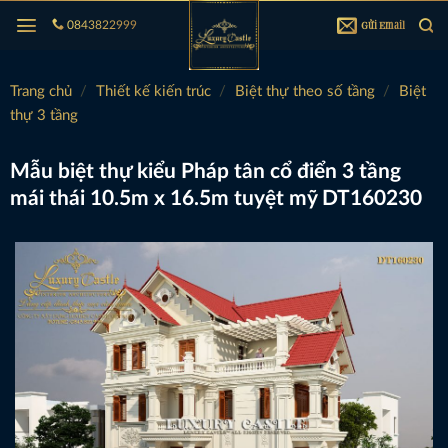
Bỏ
Gửi Email
0843822999
qua
nội
dung
Trang chủ
/
Thiết kế kiến trúc
/
Biệt thự theo số tầng
/
Biệt
thự 3 tầng
Mẫu biệt thự kiểu Pháp tân cổ điển 3 tầng
mái thái 10.5m x 16.5m tuyệt mỹ DT160230