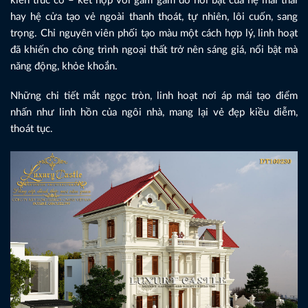
kiến trúc cổ – kết hợp với gam gam đỏ nổi bật của hệ mái thái
hay hệ cửa tạo vẻ ngoài thanh thoát, tự nhiên, lôi cuốn, sang
trọng. Chỉ nguyên viên phối tạo màu một cách hợp lý, linh hoạt
đã khiến cho công trình ngoại thất trở nên sáng giá, nổi bật mà
năng động, khỏe khoắn.
Những chi tiết mắt ngọc tròn, linh hoạt nơi áp mái tạo điểm
nhấn như linh hồn của ngôi nhà, mang lại vẻ đẹp kiều diễm,
thoát tục.