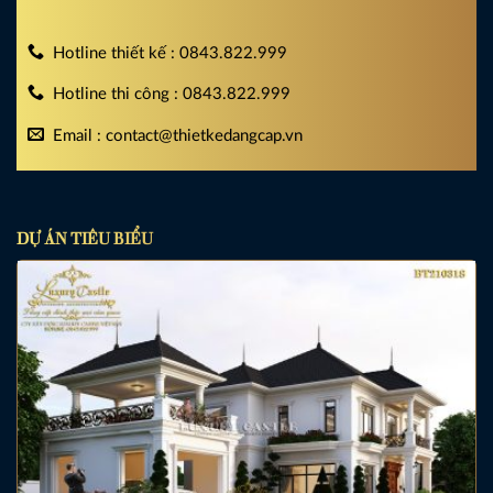
Hotline thiết kế : 0843.822.999
Hotline thi công : 0843.822.999
Email : contact@thietkedangcap.vn
DỰ ÁN TIÊU BIỂU