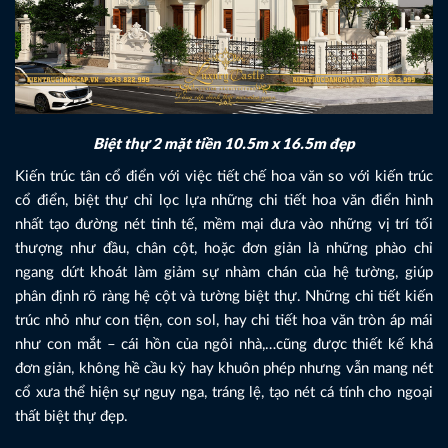
Biệt thự 2 mặt tiền 10.5m x 16.5m đẹp
Kiến trúc tân cổ điển với việc tiết chế hoa văn so với kiến trúc
cổ điển, biệt thự chỉ lọc lựa những chi tiết hoa văn điển hình
nhất tạo đường nét tinh tế, mềm mại đưa vào những vị trí tối
thượng như đầu, chân cột, hoặc đơn giản là những phào chỉ
ngang dứt khoát làm giảm sự nhàm chán của hệ tường, giúp
phân định rõ ràng hệ cột và tường biệt thự. Những chi tiết kiến
trúc nhỏ như con tiện, con sol, hay chi tiết hoa văn tròn áp mái
như con mắt – cái hồn của ngôi nhà,…cũng được thiết kế khá
đơn giản, không hề cầu kỳ hay khuôn phép nhưng vẫn mang nét
cổ xưa thể hiện sự nguy nga, tráng lệ, tạo nét cá tính cho ngoại
thất biệt thự đẹp.