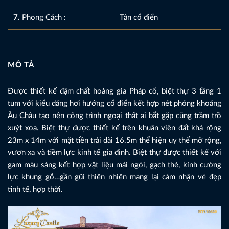
7.
Phong Cách :
Tân cổ điển
MÔ TẢ
Được thiết kế đậm chất hoàng gia Pháp cổ, biệt thự 3 tầng 1
tum với kiểu dáng hơi hướng cổ điển kết hợp nét phóng khoáng
Âu Châu tạo nên công trình ngoại thất ai bắt gặp cũng trầm trồ
xuýt xoa. Biệt thự được thiết kế trên khuân viên đất khá rộng
23m x 14m với mặt tiền trải dài 16.5m thể hiện uy thế mở rộng,
vươn xa và tiềm lực kinh tế gia đình. Biệt thự được thiết kế với
gam màu sáng kết hợp vật liệu mái ngói, gạch thẻ, kính cường
lực khung gỗ…gần gũi thiên nhiên mang lại cảm nhận vẻ đẹp
tinh tế, hợp thời.