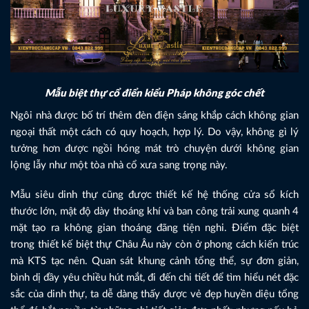
Mẫu biệt thự cổ điển kiểu Pháp không góc chết
Ngôi nhà được bố trí thêm đèn điện sáng khắp cách không gian
ngoại thất một cách có quy hoạch, hợp lý. Do vậy, không gì lý
tưởng hơn được ngồi hóng mát trò chuyện dưới không gian
lộng lẫy như một tòa nhà cổ xưa sang trọng này.
Mẫu siêu dinh thự cũng được thiết kế hệ thống cửa sổ kích
thước lớn, mật độ dày thoáng khí và ban công trải xung quanh 4
mặt tạo ra không gian thoáng đãng tiện nghi. Điểm đặc biệt
trong thiết kế biệt thự Châu Âu này còn ở phong cách kiến trúc
mà KTS tạc nên. Quan sát khung cảnh tổng thể, sự đơn giản,
bình dị đầy yêu chiều hút mắt, đi đến chi tiết để tìm hiểu nét đặc
sắc của dinh thự, ta dễ dàng thấy được vẻ đẹp huyền diệu tổng