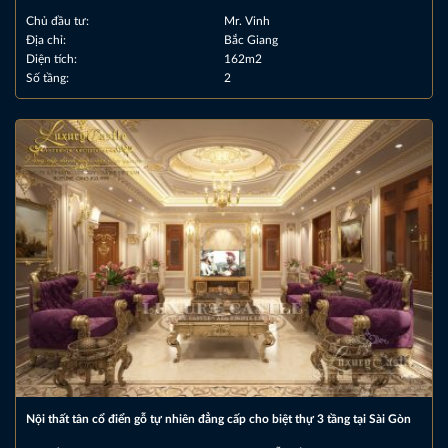
Chủ đầu tư:
Mr. Vinh
Địa chỉ:
Bắc Giang
Diện tích:
162m2
Số tầng:
2
Nội thất tân cổ điển gỗ tự nhiên đẳng cấp cho biệt thự 3 tầng tại Sài Gòn