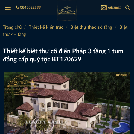
Bỏ
Gửi Email
0843822999
qua
nội
dung
Trang chủ
/
Thiết kế kiến trúc
/
Biệt thự theo số tầng
/
Biệt
thự 4+ tầng
Thiết kế biệt thự cổ điển Pháp 3 tầng 1 tum
đẳng cấp quý tộc BT170629