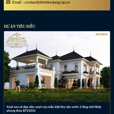
Email : contact@thietkedangcap.vn
DỰ ÁN TIÊU BIỂU
Xuýt xoa vẻ đẹp siêu vượt của mẫu biệt thự sân vườn 2 tầng mái Nhật
phong thủy BT21031