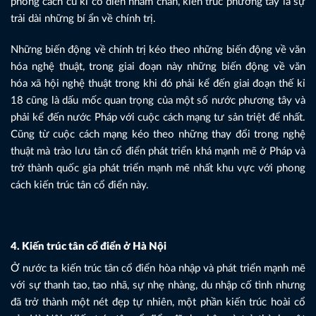
phong cách cũ kĩ cổ điển nhàm chán, kiến trúc phương tây là sự
trải dài những bí ẩn về chính trị.
Những biến động về chính trị kéo theo những biến động về văn
hóa nghệ thuật, trong giai đoạn này những biến động về văn
hóa xã hội nghệ thuật trong khi đó phải kể đến giai đoạn thế kỉ
18 cũng là dấu mốc quan trọng của một số nước phương tây và
phải kể đến nước Pháp với cuộc cách mạng tư sản triệt để nhất.
Cũng từ cuộc cách mạng kéo theo những thay đổi trong nghệ
thuật mà trào lưu tân cổ điển phát triển khá mạnh mẽ ở Pháp và
trở thành quốc gia phát triển mạnh mẽ nhất khu vực với phong
cách kiến trúc tân cổ điển này.
4. Kiến trúc tân cổ điển ở Hà Nội
Ở nước ta kiến trúc tân cổ điển hòa nhập và phát triển mạnh mẽ
với sự thanh tao, tao nhã, sự nhẹ nhàng, du nhập cố tình nhưng
đã trở thành một nét đẹp tự nhiên, một phần kiến trúc hoài cổ