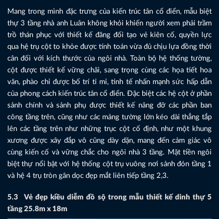
Mang trong mình đặc trưng của kiến trúc tân cổ điển, mẫu biệt
thự 3 tầng nhà anh Luân không khỏi khiến người xem phải trầm
trồ thán phục với thiết kế đăng đối tạo vẻ kiên cố, quyền lực
qua hệ trụ cột to khỏe được tính toán vừa đủ chịu lựa đồng thời
cân đối với kích thước của ngôi nhà. Toàn bộ hệ thống tường,
cột được thiết kế vững chãi, sang trọng cùng các họa tiết hoa
văn, phào chỉ được bố trí tỉ mỉ, tinh tế nhấn mạnh sức hấp dẫn
của phong cách kiến trúc tân cổ điển. Đặc biệt các hệ cột ở phần
sảnh chính và sảnh phụ được thiết kế nâng đỡ các phần ban
công tầng trên, cũng như các mảng tường lớn kéo dài thẳng tắp
lên các tầng trên như những trục cột cố định, như một khung
xương được xây đắp vô cũng dày dặn, mang đến cảm giác vô
cùng kiến cố và vững chắc cho ngôi nhà 3 tầng. Mặt tiền ngôi
biệt thự nổi bật với hệ thống cột trụ vuông nơi sảnh đón tầng 1
và hệ 4 trụ tròn gân dọc đẹp mắt liên tiếp tầng 2,3.
5.3
Vẻ đẹp kiều diễm đồ sộ trong mẫu thiết kế dinh thự 5
tầng 25.8m x 18m