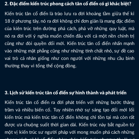
2. Đặc điểm kiến trúc phong cách tân cổ điển có gì khác biệt?
Kiến trúc tân cổ điển là trào lưu ra đời khoảng tầm giữa thế kỉ
18 ở phương tây, nó ra đời không chỉ đơn giản là mang đặc điểm
của kiên trúc trên đường phá cách, phá vỡ những quy luật, mà
nó ra đời với ý nghĩa muốn chiến đấu với cả một nền chính trị
cũng như đòi quyền đổi mới. Kiến trúc tân cổ điển nhấn mạnh
vào những mặt phẳng cũng như những tính chất nhỏ, sự đề cao
vai trò cá nhân giống như con người với những nhu cầu bình
thường thay vì tổng thể cộng đồng.
3. Lịch sử kiến trúc tân cổ điển sự hình thành và phát triển
Kiến trúc tân cổ điển ra đời phát triển với những bước thăng
trầm và nhiều biến cố. Tuy nhiên nhờ sự sáng tạo đổi mới lối
kiến trúc mà kiến trúc tân cổ điển không chỉ tồn tại mà còn rất
được ưa chuộng suốt thời gian dài. Kiến trúc này bắt nguồn từ
một vị kiến trúc sư người pháp với mong muốn phá cách những