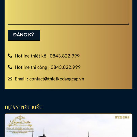
Hotline thiết kế : 0843.822.999
Hotline thi công : 0843.822.999
Email : contact@thietkedangcap.vn
DỰ ÁN TIÊU BIỂU