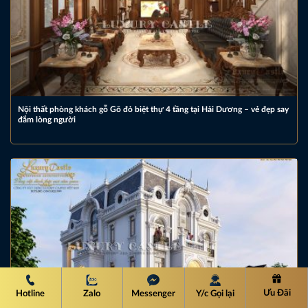
Nội thất phòng khách gỗ Gõ đỏ biệt thự 4 tầng tại Hải Dương – vẻ đẹp say
đắm lòng người
Ưu Đãi
Hotline
Zalo
Messenger
Y/c Gọi lại