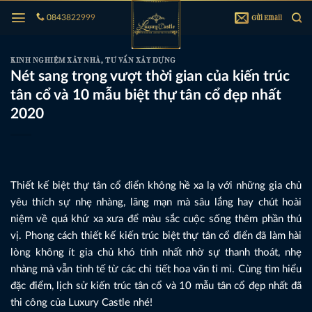
Bỏ
Gửi Email
0843822999
qua
nội
dung
KINH NGHIỆM XÂY NHÀ
,
TƯ VẤN XÂY DỰNG
Nét sang trọng vượt thời gian của kiến trúc
tân cổ và 10 mẫu biệt thự tân cổ đẹp nhất
2020
Thiết kế biệt thự tân cổ điển không hề xa lạ với những gia chủ
yêu thích sự nhẹ nhàng, lãng mạn mà sâu lắng hay chút hoài
niệm về quá khứ xa xưa để màu sắc cuộc sống thêm phần thú
vị. Phong cách thiết kế kiến trúc biệt thự tân cổ điển đã làm hài
lòng không ít gia chủ khó tính nhất nhờ sự thanh thoát, nhẹ
nhàng mà vẫn tinh tế từ các chi tiết hoa văn tỉ mỉ. Cùng tìm hiểu
đặc điểm, lịch sử kiến trúc tân cổ và 10 mẫu tân cổ đẹp nhất đã
thi công của Luxury Castle nhé!