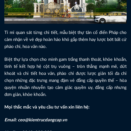
Tỉ mỉ quan sát từng chi tiết, mẫu biệt thự tân cổ điển Pháp cho
cảm nhận về vẻ đẹp hoàn hảo khó gắp thêm hay lược bớt bất cứ
phào chỉ, hoa văn nào.
Biệt thự lựa chọn cho mình gam trắng thanh thoát, khỏe khoắn,
tinh tế kết hợp hệ cột trụ vuông – tròn thẳng mạnh mẽ, dứt
khoát và chi tiết hoa văn, phào chỉ được lược giản tối đa chỉ
chọn những đặc trưng mang đậm vẻ đẳng cấp quyền thế – hòa
quyện nhuần nhuyễn tạo cảm giác quyền uy, đẳng cấp nhưng
đơn giản, khỏe khoắn.
Mọi thắc mắc và yêu cầu tư vấn xin liên hệ:
Email: ceo@kientrucdangcap.vn