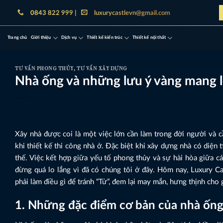
Bỏ
0843 822 999 |
luxurycastlevn@gmail.com
qua
nội
Trang chủ
Giới thiệu
Dịch vụ
Thiết kế kiến trúc
Thiết kế nội thất
dung
TƯ VẤN PHONG THỦY
,
TƯ VẤN XÂY DỰNG
Nhà ống và những lưu ý vàng mang lộ
Xây nhà được coi là một việc lớn cần làm trong đời người và 
khi thiết kế thi công nhà ở. Đặc biệt khi xây dựng nhà có diện 
thế. Việc kết hợp giữa yếu tố phong thủy và sự hài hòa giữa cá
đừng quá lo lắng vì đã có chúng tôi ở đây. Hôm nay, Luxury Ca
phải làm điều gì để tránh “Tử”, đem lại may mắn, hưng thịnh cho g
1. Những đặc điểm cơ bản của nhà ốn