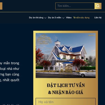
Tìm
à
kiếm:
Dự án thi công
Dự án 3 miền
Video
Tư vấn xây dựng
Liên hệ
ay mắn trong
 loại nhà như
hưng bạn cũng
g, nhất quyết
ĐẶT LỊCH TƯ VẤN
& NHẬN BÁO GIÁ