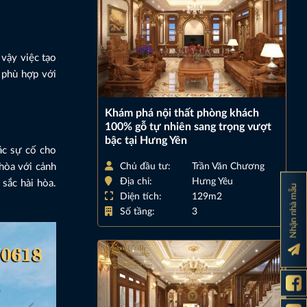
 vậy việc tạo
ể phù hợp với
Khám phá nội thất phòng khách
100% gỗ tự nhiên sang trọng vượt
bậc tại Hưng Yên
ác sự cố cho
Chủ đầu tư:
Trần Văn Chương
 hòa với cảnh
Địa chỉ:
Hưng Yêu
sắc hài hòa.
Nhận nhà mẫu
Diện tích:
129m2
Số tầng:
3