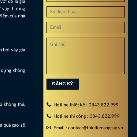
với đó là giá
ư vậy thường
 điểm của nhà
h bởi vậy gia
ây dựng không
à không thể,
Hotline thiết kế : 0843.822.999
Hotline thi công : 0843.822.999
hà quá cao sẽ
Email : contact@thietkedangcap.vn