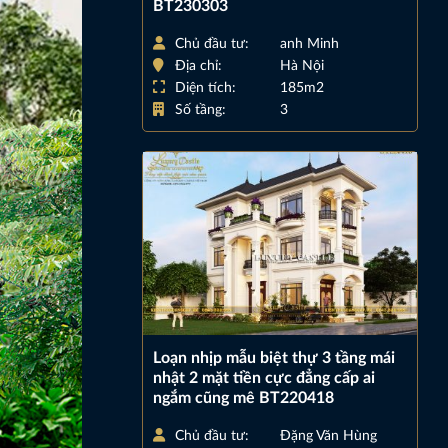
BT230303
Chủ đầu tư:
anh Minh
Địa chỉ:
Hà Nội
Diện tích:
185m2
Số tầng:
3
Loạn nhịp mẫu biệt thự 3 tầng mái
nhật 2 mặt tiền cực đẳng cấp ai
ngắm cũng mê BT220418
Chủ đầu tư:
Đặng Văn Hùng