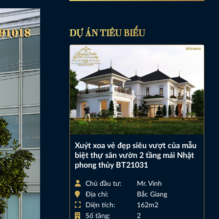
DỰ ÁN TIÊU BIỂU
Xuýt xoa vẻ đẹp siêu vượt của mẫu
biệt thự sân vườn 2 tầng mái Nhật
phong thủy BT21031
Chủ đầu tư:
Mr. Vinh
Địa chỉ:
Bắc Giang
Diện tích:
162m2
Số tầng:
2