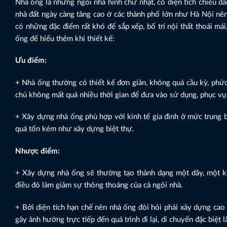
Nhà ống là những ngôi nhà hình chữ nhật, có diện tích chiều dà
nhà đất ngày càng tăng cao ở các thành phố lớn như Hà Nội nê
có những đặc điểm rất khó để sắp xếp, bố trí nội thất thoải má
ống để hiểu thêm khi thiết kế:
Ưu điểm:
+ Nhà ống thường có thiết kế đơn giản, không quá cầu kỳ, phức 
chủ không mất quá nhiều thời gian để đưa vào sử dụng, phục vụ
+ Xây dựng nhà ống phù hợp với kinh tế gia đình ở mức trung b
quá tốn kém như xây dựng biệt thự.
Nhược điểm:
+ Xây dựng nhà ống sẽ thường tạo thành dạng một dãy, một kh
điều đó làm giảm sự thông thoáng của cả ngôi nhà.
+ Bởi diện tích hạn chế nên nhà ống đòi hỏi phải xây dựng cao
gây ảnh hưởng trực tiếp đến quá trình đi lại, di chuyển đặc biệt l