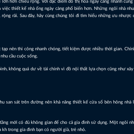
i lớn hơn chiều rộng. Với đặc điểm đô thị hóa ngày càng nhanh cùng 
n việc thiết kế nhà ống ngày càng phổ biến hơn. Những ngôi nhà nh
i, rộng rãi. Sau đây, hãy cùng chúng tôi đi tìm hiểu những ưu nhược
tạp nên thi công nhanh chóng, tiết kiệm được nhiều thời gian. Chín
 nhu cầu cuộc sống.
ình, không quá dư về tài chính vì đồ nội thất lựa chọn cũng như x
u san sát trên đường nên khả năng thiết kế cửa sổ bên hông nhà l
 tầng mới có đủ không gian để cho cả gia đình sử dụng. Một ngôi n
à kh trong gia đình bạn có người già, trẻ nhỏ.