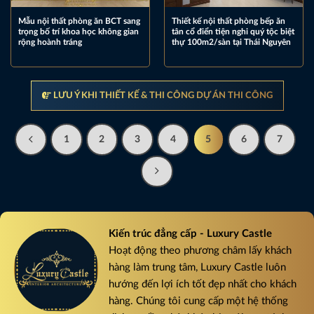
Mẫu nội thất phòng ăn BCT sang
Thiết kế nội thất phòng bếp ăn
trọng bố trí khoa học không gian
tân cổ điển tiện nghi quý tộc biệt
rộng hoành tráng
thự 100m2/sàn tại Thái Nguyên
LƯU Ý KHI THIẾT KẾ & THI CÔNG DỰ ÁN THI CÔNG
1
2
3
4
5
6
7
Kiến trúc đẳng cấp - Luxury Castle
Hoạt động theo phương châm lấy khách
hàng làm trung tâm, Luxury Castle luôn
hướng đến lợi ích tốt đẹp nhất cho khách
hàng. Chúng tôi cung cấp một hệ thống