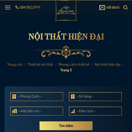
Bỏ
Gửi Email
0843822999
qua
nội
dung
NỘI THẤT HIỆN ĐẠI
Trang chủ
/
Thiết kế nội thất
/
Phong cách thiết kế
/
Nội thất hiện đại
/
Trang 5