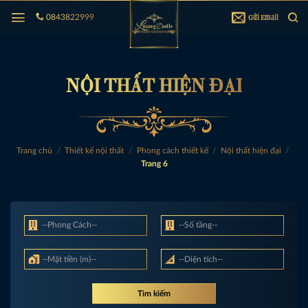
Bỏ
Gửi Email
0843822999
qua
nội
dung
NỘI THẤT HIỆN ĐẠI
Trang chủ
/
Thiết kế nội thất
/
Phong cách thiết kế
/
Nội thất hiện đại
/
Trang 6