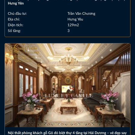
Hưng Yên
Chủ đầu tư:
Trần Văn Chương
Địa chỉ:
Hưng Yêu
Diện tích:
129m2
Số tầng:
3
Nội thất phòng khách gỗ Gõ đỏ biệt thự 4 tầng tại Hải Dương – vẻ đẹp say