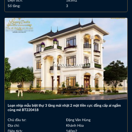
Diện tích:
185m2
Số tầng:
3
Loạn nhịp mẫu biệt thự 3 tầng mái nhật 2 mặt tiền cực đẳng cấp ai ngắm
cũng mê BT220418
Chủ đầu tư:
Đặng Văn Hùng
Địa chỉ:
Khánh Hòa
Diện tích:
140m2