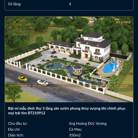
Số tầng:
4
Bật mí mẫu dinh thự 3 tầng sân vườn phong thủy vượng khí chinh phục
mọi trái tim BT210912
Chủ đầu tư:
ông Hoàng Đức Vương
Địa chỉ:
Cà Mau
Diện tích:
350m2