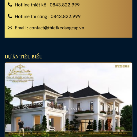
Hotline thiết kế : 0843.822.999
Hotline thi công : 0843.822.999
Email : contact@thietkedangcap.vn
DỰ ÁN TIÊU BIỂU