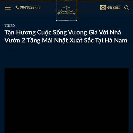
Bỏ
Gửi Email
0843822999
qua
nội
dung
VIDEO
Tận Hưởng Cuộc Sống Vương Giả Với Nhà
Vườn 2 Tầng Mái Nhật Xuất Sắc Tại Hà Nam