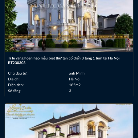
Tỉ lệ vàng hoàn hảo mẫu biệt thự tân cổ điển 3 tầng 1 tum tại Hà Nội
BT230303
Chủ đầu tư:
anh Minh
Địa chỉ:
Hà Nội
Diện tích:
185m2
Số tầng:
3