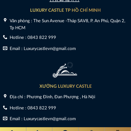
LUXURY CASTLE TP HỒ CHÍ MINH
Văn phòng : The Sun Avenue -Tháp SAV8, P. An Phú, Quận 2,
Tp HCM
Hotline : 0843 822 999
Email : Luxurycastlevn@gmail.com
XƯỞNG LUXURY CASTLE
Địa chỉ : Phương Đình, Đan Phượng , Hà Nội
Hotline : 0843 822 999
Email : Luxurycastlevn@gmail.com