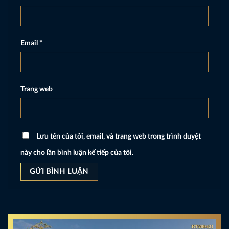
Email
*
Trang web
Lưu tên của tôi, email, và trang web trong trình duyệt
này cho lần bình luận kế tiếp của tôi.