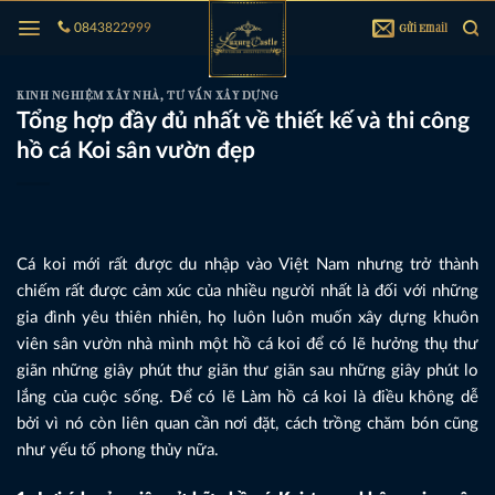
Bỏ
Gửi Email
0843822999
qua
nội
dung
KINH NGHIỆM XÂY NHÀ
,
TƯ VẤN XÂY DỰNG
Tổng hợp đầy đủ nhất về thiết kế và thi công
hồ cá Koi sân vườn đẹp
Cá koi mới rất được du nhập vào Việt Nam nhưng trở thành
chiếm rất được cảm xúc của nhiều người nhất là đối với những
gia đình yêu thiên nhiên, họ luôn luôn muốn xây dựng khuôn
viên sân vườn nhà mình một hồ cá koi để có lẽ hưởng thụ thư
giãn những giây phút thư giãn thư giãn sau những giây phút lo
lắng của cuộc sống. Để có lẽ Làm hồ cá koi là điều không dễ
bởi vì nó còn liên quan cần nơi đặt, cách trồng chăm bón cũng
như yếu tố phong thủy nữa.