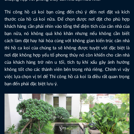
Thi công hồ cá koi bạn cũng đến chú ý đến nơi đặt và kích
thước của hồ cá koi nữa. Để chọn được nơi đặt cho phù hợp
khách hàng cần phải nhìn vào tổng thể diện tích của căn nhà của
bạn nữa, nó không quá khó khăn nhưng nếu không cần biết
cách làm đặt hay hài hòa cùng với không gian kiến trúc căn nhà
thì hồ ca koi của chúng ta sẽ không được tuyệt vời đặc biệt là
nơi đặt không hợp yếu tố phong thủy nó còn khiến cho căn nhà
của khách hàng trở nên u tối, tích tụ khí xấu gây ảnh hưởng
không tốt cho các thành viên bên trong nhà riêng. Chính vì vậy
việc lựa chọn vị trí để Thi công hồ cá koi là điều rất quan trọng
bạn đến phải đặc biệt lưu ý.