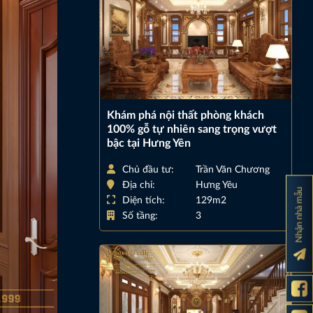
Khám phá nội thất phòng khách
100% gỗ tự nhiên sang trọng vượt
bậc tại Hưng Yên
Chủ đầu tư:
Trần Văn Chương
Địa chỉ:
Hưng Yêu
Nhận nhà mẫu
Diện tích:
129m2
Số tầng:
3