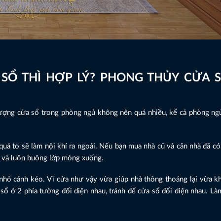
 SỔ THÌ HỢP LÝ? PHONG THỦY CỬA 
lượng cửa sổ trong phòng ngủ không nên quá nhiều, kể cả phòng ngủ
quá to sẽ làm nội khí ra ngoài. Nếu bạn mua nhà cũ và căn nhà đã có
sổ và luôn buông lớp mỏng xuống.
nhỏ cánh kéo. Vì cửa như vậy vừa giúp nhà thông thoáng lại vừa k
sổ ớ 2 phía tường đối diện nhau, tránh để cửa sổ đối diện nhau. L