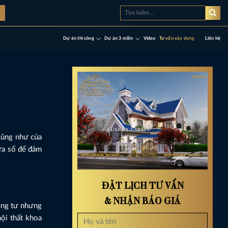
Tìm
à
kiếm:
Dự án thi công
Dự án 3 miền
Video
Tư vấn xây dựng
Liên hệ
cũng như của
cửa sổ để đảm
ĐẶT LỊCH TƯ VẤN
& NHẬN BÁO GIÁ
iêng tư nhưng
nội thất khoa