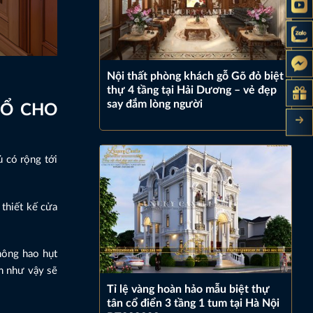
Nội thất phòng khách gỗ Gõ đỏ biệt
thự 4 tầng tại Hải Dương – vẻ đẹp
say đắm lòng người
SỔ CHO
 có rộng tới
 thiết kế cửa
hông hao hụt
àm như vậy sẽ
Tỉ lệ vàng hoàn hảo mẫu biệt thự
tân cổ điển 3 tầng 1 tum tại Hà Nội