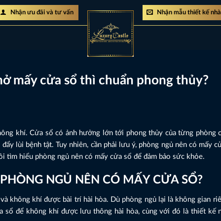
Nhận ưu đãi và tư vấn
Nhận mẫu thiết kế nh
mở mấy cửa sổ thì chuẩn phong thủy?
không khí. Cửa sổ có ảnh hưởng lớn tới phong thủy của từng phòng 
đẩy lùi bệnh tật. Tuy nhiên, cần phải lưu ý, phòng ngủ nên có mấy 
tôi tìm hiểu phòng ngủ nên có mấy cửa sổ để đảm bảo sức khỏe.
ỆC PHÒNG NGỦ NÊN CÓ MẤY CỬA SỔ?
và không khí được bài trí hài hòa. Dù phòng ngủ lại là không gian r
ửa sổ để không khí được lưu thông hài hòa, cùng với đó là thiết kế 