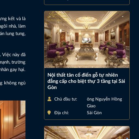
ưng kết và là
ngôi nhà, làm
án lung tung,
. Việc này đã
 mạnh, trường
nhân gay hại.
Nội thất tân cổ điển gỗ tự nhiên
đẳng cấp cho biệt thự 3 tầng tại Sài
ợng không ngủ
Gòn
Chủ đầu tư:
ông Nguyễn Hồng
Giao
Địa chỉ:
Sài Gòn