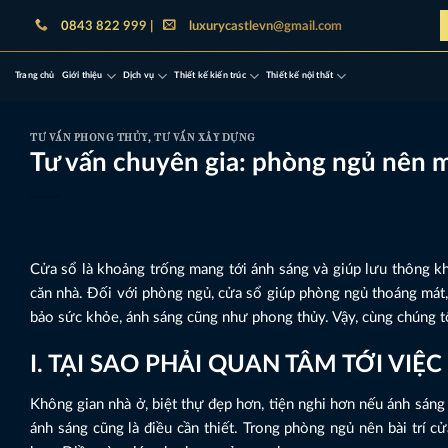
Bỏ
0843 822 999 |
luxurycastlevn@gmail.com
qua
nội
Trang chủ
Giới thiệu
Dịch vụ
Thiết kế kiến trúc
Thiết kế nội thất
dung
TƯ VẤN PHONG THỦY
,
TƯ VẤN XÂY DỰNG
Tư vấn chuyên gia: phòng ngủ nên 
Cửa sổ là khoảng trống mang tới ánh sáng và giúp lưu thông 
căn nhà. Đối với phòng ngủ, cửa sổ giúp phòng ngủ thoáng mát, 
bảo sức khỏe, ánh sáng cũng như phong thủy. Vậy, cùng chúng 
I. TẠI SAO PHẢI QUAN TÂM TỚI VI
Không gian nhà ở, biệt thự đẹp hơn, tiện nghi hơn nếu ánh sáng 
ánh sáng cũng là điều cần thiết. Trong phòng ngủ nên bài trí c