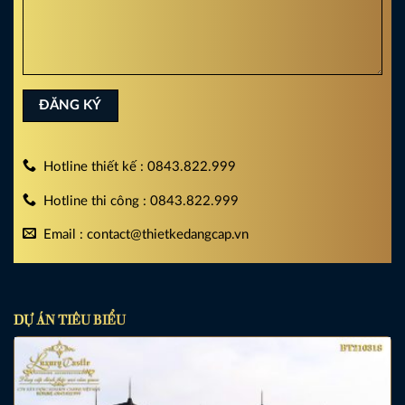
Hotline thiết kế : 0843.822.999
Hotline thi công : 0843.822.999
Email : contact@thietkedangcap.vn
DỰ ÁN TIÊU BIỂU