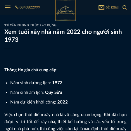
Bỏ
Gửi Email
0843822999
qua
nội
dung
TƯ VẤN PHONG THỦY XÂY DỰNG
Xem tuổi xây nhà năm 2022 cho người sinh
1973
Thông tin gia chủ cung cấp:
Năm sinh dương lịch:
1973
Năm sinh âm lịch:
Quý Sửu
Năm dự kiến khởi công:
2022
Việc chọn thời điểm xây nhà là vô cùng quan trọng. Khi đã chọn
được vị trí tốt để xây nhà, thiết kế hướng và các yếu tố trong
ngôi nhà phù hợp, thì công việc còn lại là xác định thời điểm xây