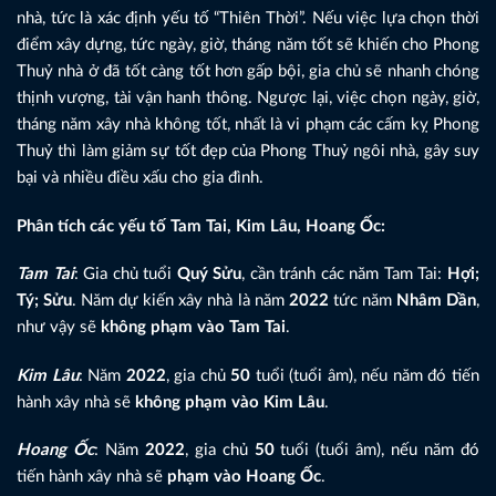
nhà, tức là xác định yếu tố “Thiên Thời”. Nếu việc lựa chọn thời
điểm xây dựng, tức ngày, giờ, tháng năm tốt sẽ khiến cho Phong
Thuỷ nhà ở đã tốt càng tốt hơn gấp bội, gia chủ sẽ nhanh chóng
thịnh vượng, tài vận hanh thông. Ngược lại, việc chọn ngày, giờ,
tháng năm xây nhà không tốt, nhất là vi phạm các cấm kỵ Phong
Thuỷ thì làm giảm sự tốt đẹp của Phong Thuỷ ngôi nhà, gây suy
bại và nhiều điều xấu cho gia đình.
Phân tích các yếu tố Tam Tai, Kim Lâu, Hoang Ốc:
Tam Tai
: Gia chủ tuổi
Quý Sửu
, cần tránh các năm Tam Tai:
Hợi;
Tý; Sửu
. Năm dự kiến xây nhà là năm
2022
tức năm
Nhâm Dần
,
như vậy sẽ
không phạm vào Tam Tai
.
Kim Lâu
: Năm
2022
, gia chủ
50
tuổi (tuổi âm), nếu năm đó tiến
hành xây nhà sẽ
không phạm vào Kim Lâu
.
Hoang Ốc
: Năm
2022
, gia chủ
50
tuổi (tuổi âm), nếu năm đó
tiến hành xây nhà sẽ
phạm vào Hoang Ốc
.