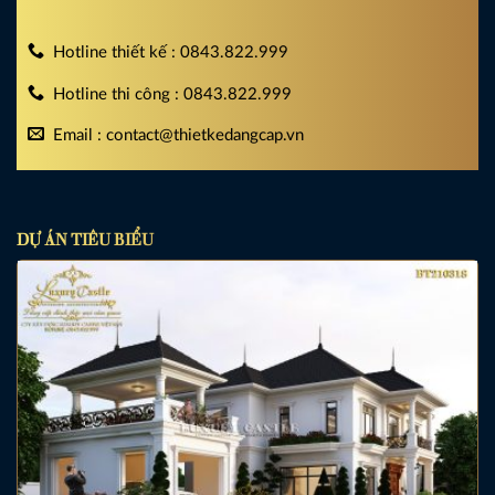
Hotline thiết kế : 0843.822.999
Hotline thi công : 0843.822.999
Email : contact@thietkedangcap.vn
DỰ ÁN TIÊU BIỂU