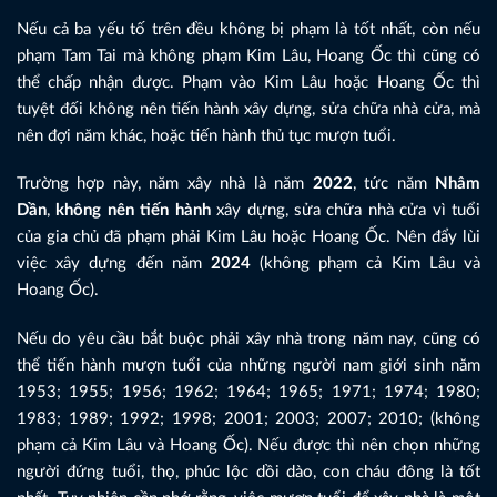
Nếu cả ba yếu tố trên đều không bị phạm là tốt nhất, còn nếu
phạm Tam Tai mà không phạm Kim Lâu, Hoang Ốc thì cũng có
thể chấp nhận được. Phạm vào Kim Lâu hoặc Hoang Ốc thì
tuyệt đối không nên tiến hành xây dựng, sửa chữa nhà cửa, mà
nên đợi năm khác, hoặc tiến hành thủ tục mượn tuổi.
Trường hợp này, năm xây nhà là năm
2022
, tức năm
Nhâm
Dần
,
không nên tiến hành
xây dựng, sửa chữa nhà cửa vì tuổi
của gia chủ đã phạm phải Kim Lâu hoặc Hoang Ốc. Nên đẩy lùi
việc xây dựng đến năm
2024
(không phạm cả Kim Lâu và
Hoang Ốc).
Nếu do yêu cầu bắt buộc phải xây nhà trong năm nay, cũng có
thể tiến hành mượn tuổi của những người nam giới sinh năm
1953; 1955; 1956; 1962; 1964; 1965; 1971; 1974; 1980;
1983; 1989; 1992; 1998; 2001; 2003; 2007; 2010; (không
phạm cả Kim Lâu và Hoang Ốc). Nếu được thì nên chọn những
người đứng tuổi, thọ, phúc lộc dồi dào, con cháu đông là tốt