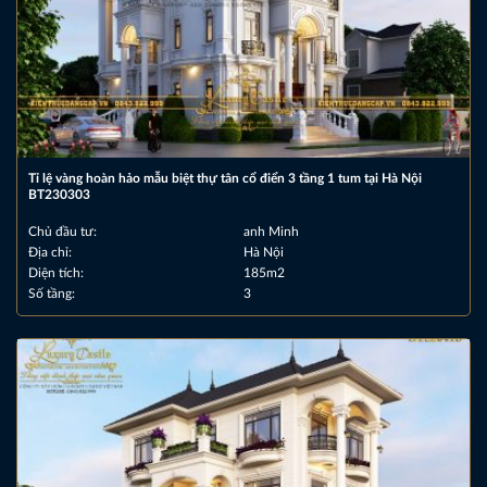
Tỉ lệ vàng hoàn hảo mẫu biệt thự tân cổ điển 3 tầng 1 tum tại Hà Nội
BT230303
Chủ đầu tư:
anh Minh
Địa chỉ:
Hà Nội
Diện tích:
185m2
Số tầng:
3