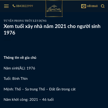
Bỏ
Gửi Email
0843822999
qua
nội
dung
TƯ VẤN PHONG THỦY XÂY DỰNG
Xem tuổi xây nhà năm 2021 cho người sinh
1976
Thông tin về gia chủ
Năm sinh(ÂL): 1976
Tuổi: Bính Thìn
Mệnh: Thổ – Sa trung Thổ – Đất lẫn trong cát
Năm khởi công: 2021 – 46 tuổi