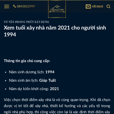
Bỏ
Gửi Email
0843822999
qua
nội
dung
TƯ VẤN PHONG THỦY XÂY DỰNG
Xem tuổi xây nhà năm 2021 cho người sinh
1994
Thông tin gia chủ cung cấp:
Năm sinh dương lịch:
1994
Năm sinh âm lịch:
Giáp Tuất
Năm dự kiến khởi công:
2021
Việc chọn thời điểm xây nhà là vô cùng quan trọng. Khi đã chọn
được vị trí tốt để xây nhà, thiết kế hướng và các yếu tố trong
ngôi nhà phù hợp, thì công việc còn lại là xác định thời điểm xây