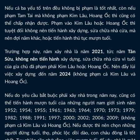
Nếu cả ba yếu tố trên đều không bị phạm là tốt nhất, còn nếu
phạm Tam Tai mà không phạm Kim Lâu, Hoang Ốc thì cũng có
thể chấp nhận được. Phạm vào Kim Lâu hoặc Hoang Ốc thì
tuyệt đối không nên tiến hành xây dựng, sửa chữa nhà cửa, mà
nên đợi năm khác, hoặc tiến hành thủ tục mượn tuổi.
Trường hợp này, năm xây nhà là năm
2021
, tức năm
Tân
Sửu
,
không nên tiến hành
xây dựng, sửa chữa nhà cửa vì tuổi
của gia chủ đã phạm phải Kim Lâu hoặc Hoang Ốc. Nên đẩy lùi
việc xây dựng đến năm
2024
(không phạm cả Kim Lâu và
Hoang Ốc).
Nếu do yêu cầu bắt buộc phải xây nhà trong năm nay, cũng có
thể tiến hành mượn tuổi của những người nam giới sinh năm
1952; 1954; 1955; 1961; 1963; 1964; 1970; 1973; 1979;
1982; 1988; 1991; 1997; 2000; 2002; 2006; 2009; (không
phạm cả Kim Lâu và Hoang Ốc). Nếu được thì nên chọn những
người đứng tuổi, thọ, phúc lộc dồi dào, con cháu đông là tốt