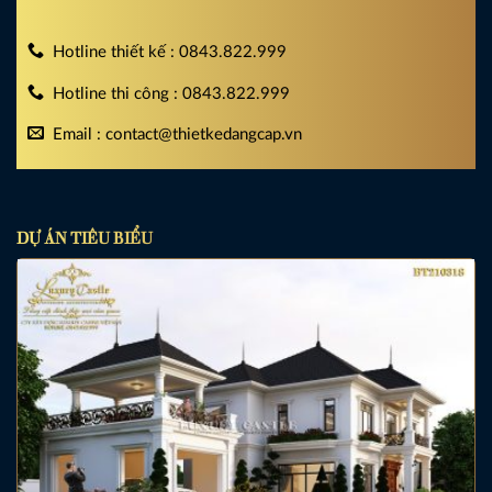
Hotline thiết kế : 0843.822.999
Hotline thi công : 0843.822.999
Email : contact@thietkedangcap.vn
DỰ ÁN TIÊU BIỂU