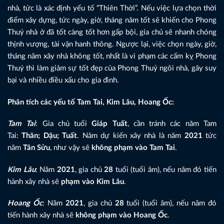
nhà, tức là xác định yếu tố “Thiên Thời”. Nếu việc lựa chọn thời
điểm xây dựng, tức ngày, giờ, tháng năm tốt sẽ khiến cho Phong
Thuỷ nhà ở đã tốt càng tốt hơn gấp bội, gia chủ sẽ nhanh chóng
thịnh vượng, tài vận hanh thông. Ngược lại, việc chọn ngày, giờ,
tháng năm xây nhà không tốt, nhất là vi phạm các cấm kỵ Phong
Thuỷ thì làm giảm sự tốt đẹp của Phong Thuỷ ngôi nhà, gây suy
bại và nhiều điều xấu cho gia đình.
Phân tích các yếu tố Tam Tai, Kim Lâu, Hoang Ốc:
Tam Tai
: Gia chủ tuổi
Giáp Tuất
, cần tránh các năm Tam
Tai:
Thân; Dậu; Tuất
. Năm dự kiến xây nhà là năm
2021
tức
năm
Tân Sửu
, như vậy sẽ
không phạm vào Tam Tai
.
Kim Lâu
: Năm
2021
, gia chủ
28
tuổi (tuổi âm), nếu năm đó tiến
hành xây nhà sẽ
phạm vào Kim Lâu
.
Hoang Ốc
: Năm
2021
, gia chủ
28
tuổi (tuổi âm), nếu năm đó
tiến hành xây nhà sẽ
không phạm vào Hoang Ốc
.