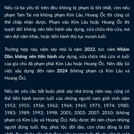
Nếu cả ba yếu tố trên đều không bị phạm là tốt nhất, còn nếu
phạm Tam Tai mà không phạm Kim Lâu, Hoang Ốc thì cũng có
thể chấp nhận được. Phạm vào Kim Lâu hoặc Hoang Ốc thì
tuyệt đối không nên tiến hành xây dựng, sửa chữa nhà cửa, mà
nên đợi năm khác, hoặc tiến hành thủ tục mượn tuổi.
Trường hợp này, năm xây nhà là năm
2022
, tức năm
Nhâm
Dần
,
không nên tiến hành
xây dựng, sửa chữa nhà cửa vì tuổi
của gia chủ đã phạm phải Kim Lâu hoặc Hoang Ốc. Nên đẩy lùi
việc xây dựng đến năm
2024
(không phạm cả Kim Lâu và
Hoang Ốc).
Nếu do yêu cầu bắt buộc phải xây nhà trong năm nay, cũng có
thể tiến hành mượn tuổi của những người nam giới sinh năm
1953; 1955; 1956; 1962; 1964; 1965; 1971; 1974; 1980;
1983; 1989; 1992; 1998; 2001; 2003; 2007; 2010; (không
phạm cả Kim Lâu và Hoang Ốc). Nếu được thì nên chọn những
người đứng tuổi, thọ, phúc lộc dồi dào, con cháu đông là tốt