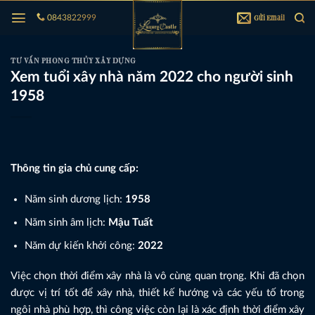
Bỏ
Gửi Email
0843822999
qua
nội
dung
TƯ VẤN PHONG THỦY XÂY DỰNG
Xem tuổi xây nhà năm 2022 cho người sinh
1958
Thông tin gia chủ cung cấp:
Năm sinh dương lịch:
1958
Năm sinh âm lịch:
Mậu Tuất
Năm dự kiến khởi công:
2022
Việc chọn thời điểm xây nhà là vô cùng quan trọng. Khi đã chọn
được vị trí tốt để xây nhà, thiết kế hướng và các yếu tố trong
ngôi nhà phù hợp, thì công việc còn lại là xác định thời điểm xây