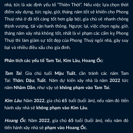
nhà, tức là xác định yếu tố “Thiên Thời”. Nếu việc lựa chọn thời
điểm xây dựng, tức ngày, giờ, tháng năm tốt sẽ khiến cho Phong
Thuỷ nhà ở đã tốt càng tốt hơn gấp bội, gia chủ sẽ nhanh chóng
thịnh vượng, tài vận hanh thông. Ngược lại, việc chọn ngày, giờ,
tháng năm xây nhà không tốt, nhất là vi phạm các cấm kỵ Phong
Thuỷ thì làm giảm sự tốt đẹp của Phong Thuỷ ngôi nhà, gây suy
bại và nhiều điều xấu cho gia đình.
Phân tích các yếu tố Tam Tai, Kim Lâu, Hoang Ốc:
Tam Tai
: Gia chủ tuổi
Mậu Tuất
, cần tránh các năm Tam
Tai:
Thân; Dậu; Tuất
. Năm dự kiến xây nhà là năm
2022
tức
năm
Nhâm Dần
, như vậy sẽ
không phạm vào Tam Tai
.
Kim Lâu
: Năm
2022
, gia chủ
65
tuổi (tuổi âm), nếu năm đó tiến
hành xây nhà sẽ
không phạm vào Kim Lâu
.
Hoang Ốc
: Năm
2022
, gia chủ
65
tuổi (tuổi âm), nếu năm đó
tiến hành xây nhà sẽ
phạm vào Hoang Ốc
.