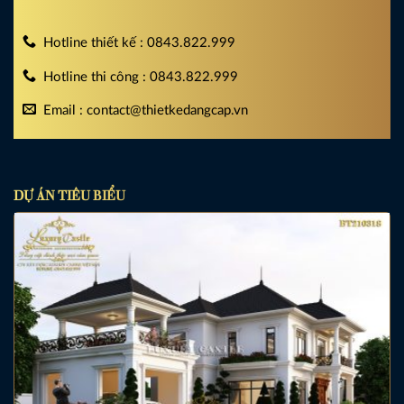
Hotline thiết kế : 0843.822.999
Hotline thi công : 0843.822.999
Email : contact@thietkedangcap.vn
DỰ ÁN TIÊU BIỂU