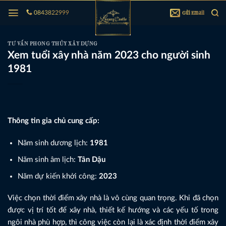
Bỏ
Gửi Email
0843822999
qua
nội
dung
TƯ VẤN PHONG THỦY XÂY DỰNG
Xem tuổi xây nhà năm 2023 cho người sinh
1981
Thông tin gia chủ cung cấp:
Năm sinh dương lịch:
1981
Năm sinh âm lịch:
Tân Dậu
Năm dự kiến khởi công:
2023
Việc chọn thời điểm xây nhà là vô cùng quan trọng. Khi đã chọn
được vị trí tốt để xây nhà, thiết kế hướng và các yếu tố trong
ngôi nhà phù hợp, thì công việc còn lại là xác định thời điểm xây