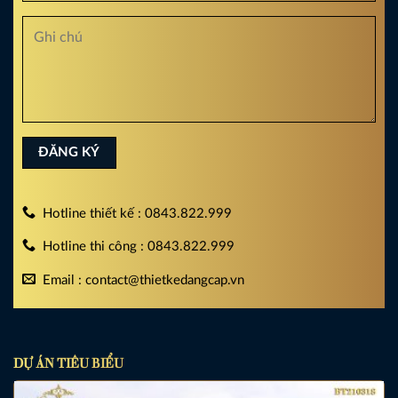
Hotline thiết kế : 0843.822.999
Hotline thi công : 0843.822.999
Email : contact@thietkedangcap.vn
DỰ ÁN TIÊU BIỂU