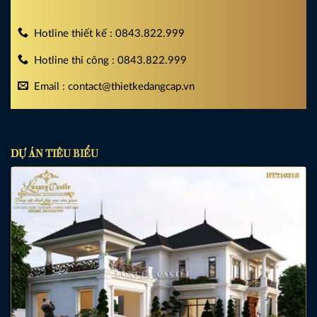
Hotline thiết kế : 0843.822.999
Hotline thi công : 0843.822.999
Email : contact@thietkedangcap.vn
DỰ ÁN TIÊU BIỂU