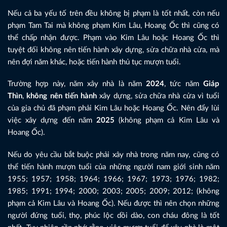
Nếu cả ba yếu tố trên đều không bị phạm là tốt nhất, còn nếu
phạm Tam Tai mà không phạm Kim Lâu, Hoang Ốc thì cũng có
thể chấp nhận được. Phạm vào Kim Lâu hoặc Hoang Ốc thì
tuyệt đối không nên tiến hành xây dựng, sửa chữa nhà cửa, mà
nên đợi năm khác, hoặc tiến hành thủ tục mượn tuổi.
Trường hợp này, năm xây nhà là năm
2024
, tức năm
Giáp
Thìn
,
không nên tiến hành
xây dựng, sửa chữa nhà cửa vì tuổi
của gia chủ đã phạm phải Kim Lâu hoặc Hoang Ốc. Nên đẩy lùi
việc xây dựng đến năm
2025
(không phạm cả Kim Lâu và
Hoang Ốc).
Nếu do yêu cầu bắt buộc phải xây nhà trong năm nay, cũng có
thể tiến hành mượn tuổi của những người nam giới sinh năm
1955; 1957; 1958; 1964; 1966; 1967; 1973; 1976; 1982;
1985; 1991; 1994; 2000; 2003; 2005; 2009; 2012; (không
phạm cả Kim Lâu và Hoang Ốc). Nếu được thì nên chọn những
người đứng tuổi, thọ, phúc lộc dồi dào, con cháu đông là tốt