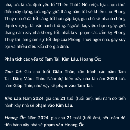
nhà, tức là xác định yếu tố “Thiên Thời”. Nếu việc lựa chọn thời
điểm xây dựng, tức ngày, giờ, tháng năm tốt sẽ khiến cho Phong
Thuỷ nhà ở đã tốt càng tốt hơn gấp bội, gia chủ sẽ nhanh chóng
thịnh vượng, tài vận hanh thông. Ngược lại, việc chọn ngày, giờ,
tháng năm xây nhà không tốt, nhất là vi phạm các cấm kỵ Phong
Thuỷ thì làm giảm sự tốt đẹp của Phong Thuỷ ngôi nhà, gây suy
bại và nhiều điều xấu cho gia đình.
Phân tích các yếu tố Tam Tai, Kim Lâu, Hoang Ốc:
Tam Tai
: Gia chủ tuổi
Giáp Thân
, cần tránh các năm Tam
Tai:
Dần; Mão; Thìn
. Năm dự kiến xây nhà là năm
2024
tức
năm
Giáp Thìn
, như vậy sẽ
phạm vào Tam Tai
.
Kim Lâu
: Năm
2024
, gia chủ
21
tuổi (tuổi âm), nếu năm đó tiến
hành xây nhà sẽ
phạm vào Kim Lâu
.
Hoang Ốc
: Năm
2024
, gia chủ
21
tuổi (tuổi âm), nếu năm đó
tiến hành xây nhà sẽ
phạm vào Hoang Ốc
.