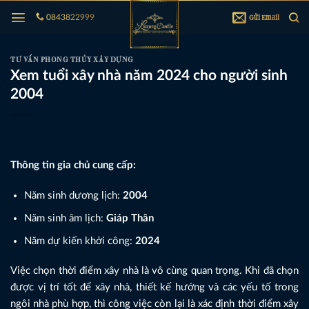
Bỏ
Gửi Email
0843822999
qua
nội
dung
TƯ VẤN PHONG THỦY XÂY DỰNG
Xem tuổi xây nhà năm 2024 cho người sinh
2004
Thông tin gia chủ cung cấp:
Năm sinh dương lịch:
2004
Năm sinh âm lịch:
Giáp Thân
Năm dự kiến khởi công:
2024
Việc chọn thời điểm xây nhà là vô cùng quan trọng. Khi đã chọn
được vị trí tốt để xây nhà, thiết kế hướng và các yếu tố trong
ngôi nhà phù hợp, thì công việc còn lại là xác định thời điểm xây