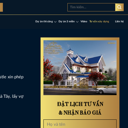
Tìm
à
kiếm:
Dự án thi công
Dự án 3 miền
Video
Tư vấn xây dựng
Liên hệ
tle xin phép
 Tây, lấy vợ
ĐẶT LỊCH TƯ VẤN
& NHẬN BÁO GIÁ