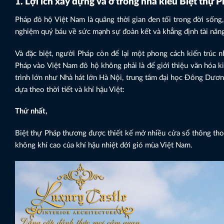
1. Lợi ích xây dựng và ở trong nhà kiểu Biệt thự P
Pháp đô hộ Việt Nam là quãng thời gian đen tối trong đời sống, 
nghiệm quý báu về sức mạnh sự đoàn kết và khẳng định tài năng,
Và đặc biệt, người Pháp còn để lại một phong cách kiến trúc 
Pháp vào Việt Nam đô hộ không phải là để giới thiệu văn hóa k
trình lớn như Nhà hát lớn Hà Nội, trung tâm đại học Đông Dươn
dựa theo thời tiết và khí hậu Việt:
Thứ nhất,
Biệt thự Pháp thương được thiết kế mở nhiều cửa sổ thông th
không khí cao của khí hậu nhiệt đới gió mùa Việt Nam.