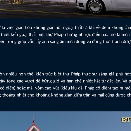
ự là việc giao hòa không gian nội ngoại thất cả khi về đêm không c
thiết kế ngoại thất biệt thự Pháp nhưng nhược điểm của nó là mùa 
ên trong giúp vẫn lấy ánh sáng ấm mùa đông và đồng thời tránh được
òn nhiều hơn thế, kiến trúc biệt thự Pháp thực sự sáng giá phù hợp
y tone cao vượt để hứng gió và hạn chế nhiệt hắt từ đất lên. Và p
n cổ điển) hoặc mái vòm cao vút (kiểu lâu đài Pháp cổ điển) tạo ra 
g thoáng nhiệt cho khoảng không gian giữa trần và mái cũng được ch