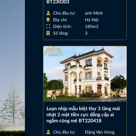
BT230303
Chủ đầu tư:
anh Minh
Địa chỉ:
Hà Nội
Diện tích:
185m2
Số tầng:
3
Loạn nhịp mẫu biệt thự 3 tầng mái
nhật 2 mặt tiền cực đẳng cấp ai
ngắm cũng mê BT220418
Chủ đầu tư:
Đặng Văn Hùng