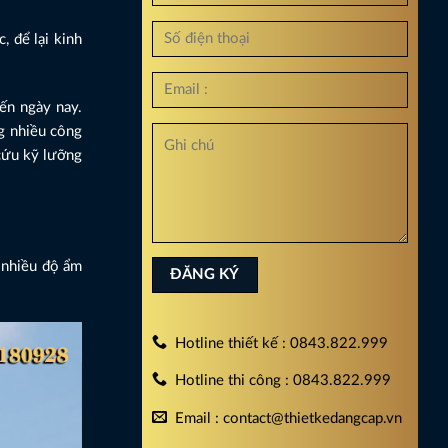
, để lại kinh
ến ngày nay.
ng nhiều công
 cứu kỹ lưỡng
 nhiều độ ẩm
Hotline thiết kế : 0843.822.999
Hotline thi công : 0843.822.999
Email : contact@thietkedangcap.vn