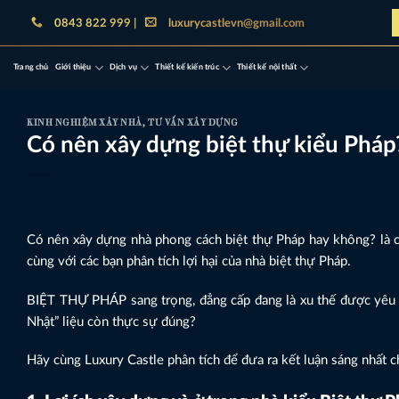
Bỏ
0843 822 999 |
luxurycastlevn@gmail.com
qua
nội
Trang chủ
Giới thiệu
Dịch vụ
Thiết kế kiến trúc
Thiết kế nội thất
dung
KINH NGHIỆM XÂY NHÀ
,
TƯ VẤN XÂY DỰNG
Có nên xây dựng biệt thự kiểu Phá
Có nên xây dựng nhà phong cách biệt thự Pháp hay không? là c
cùng với các bạn phân tích lợi hại của nhà biệt thự Pháp.
BIỆT THỰ PHÁP sang trọng, đẳng cấp đang là xu thế được yêu t
Nhật” liệu còn thực sự đúng?
Hãy cùng Luxury Castle phân tích để đưa ra kết luận sáng nhất c