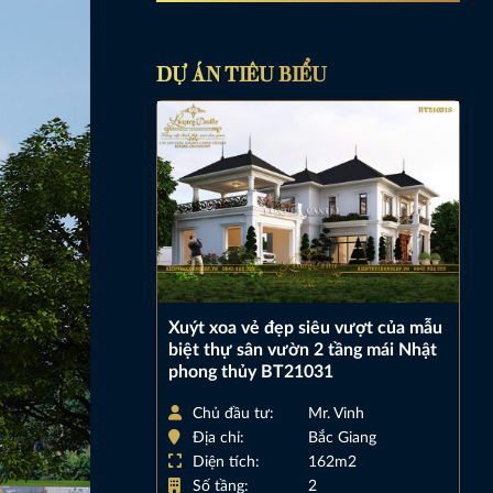
DỰ ÁN TIÊU BIỂU
Xuýt xoa vẻ đẹp siêu vượt của mẫu
biệt thự sân vườn 2 tầng mái Nhật
phong thủy BT21031
Chủ đầu tư:
Mr. Vinh
Địa chỉ:
Bắc Giang
Diện tích:
162m2
Số tầng:
2