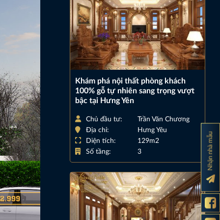
Khám phá nội thất phòng khách
100% gỗ tự nhiên sang trọng vượt
bậc tại Hưng Yên
Chủ đầu tư:
Trần Văn Chương
Địa chỉ:
Hưng Yêu
Nhận nhà mẫu
Diện tích:
129m2
Số tầng:
3