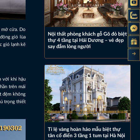
ần mở cửa. Do
Nội thất phòng khách gỗ Gõ đỏ biệt
đông gió lùa
thự 4 tầng tại Hải Dương – vẻ đẹp
 gió lạnh kẽ
say đắm lòng người
 với khí hậu
hần trên mái
một đệm không
ú trọng thiết
Tỉ lệ vàng hoàn hảo mẫu biệt thự
tân cổ điển 3 tầng 1 tum tại Hà Nội