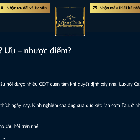
Nhận ưu đãi và tư vấn
Nhận mẫu thiết kế nh
p? Ưu – nhược điểm?
âu hỏi được nhiều CĐT quan tâm khi quyết định xây nhà. Luxury Cas
hích ngày nay. Kinh nghiệm cha ông xưa đúc kết: “ăn cơm Tàu, ở nhà
ho câu hỏi trên nhé!