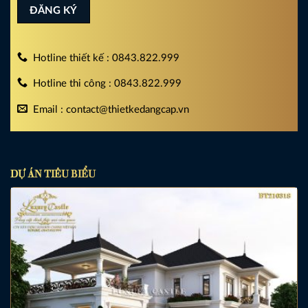
Hotline thiết kế : 0843.822.999
Hotline thi công : 0843.822.999
Email : contact@thietkedangcap.vn
DỰ ÁN TIÊU BIỂU