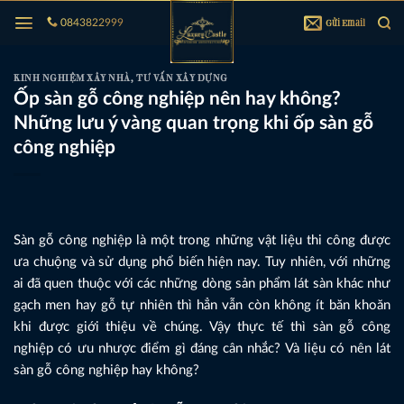
Bỏ
Gửi Email
0843822999
qua
nội
dung
KINH NGHIỆM XÂY NHÀ
,
TƯ VẤN XÂY DỰNG
Ốp sàn gỗ công nghiệp nên hay không?
Những lưu ý vàng quan trọng khi ốp sàn gỗ
công nghiệp
Sàn gỗ công nghiệp là một trong những vật liệu thi công được
ưa chuộng và sử dụng phổ biến hiện nay. Tuy nhiên, với những
ai đã quen thuộc với các những dòng sản phẩm lát sàn khác như
gạch men hay gỗ tự nhiên thì hẳn vẫn còn không ít băn khoăn
khi được giới thiệu về chúng. Vậy thực tế thì sàn gỗ công
nghiệp có ưu nhược điểm gì đáng cân nhắc? Và liệu có nên lát
sàn gỗ công nghiệp hay không?