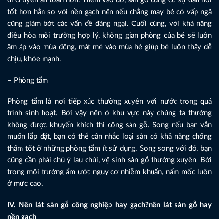
di chuyển an toàn hơn. Thêm vào đó, sàn gỗ cũng có sự đàn hồi
tốt hơn hẳn so với nền gạch nên nếu chẳng may bé có vấp ngã
cũng giảm bớt các vấn đề đáng ngại. Cuối cùng, với khả năng
điều hòa môi trường hợp lý, không gian phòng của bé sẽ luôn
ấm áp vào mùa đông, mát mẻ vào mùa hè giúp bé luôn thấy dễ
chịu, khỏe mạnh.
– Phòng tắm
Phòng tắm là nơi tiếp xúc thường xuyên với nước trong quá
trình sinh hoạt. Bởi vậy nên ở khu vực này chúng ta thường
không được khuyến khích thi công sàn gỗ. Song nếu bạn vẫn
muốn lắp đặt, bạn có thể cân nhắc loại sàn có khả năng chống
thấm tốt ở những phòng tắm ít sử dụng. Song song với đó, bạn
cũng cần phải chú ý lau chùi, vệ sinh sàn gỗ thường xuyên. Bởi
trong môi trường ẩm ước nguy cơ nhiễm khuẩn, nấm mốc luôn
ở mức cao.
IV. Nên lát sàn gỗ công nghiệp hay gạch?nên lát sàn gỗ hay
nền gạch