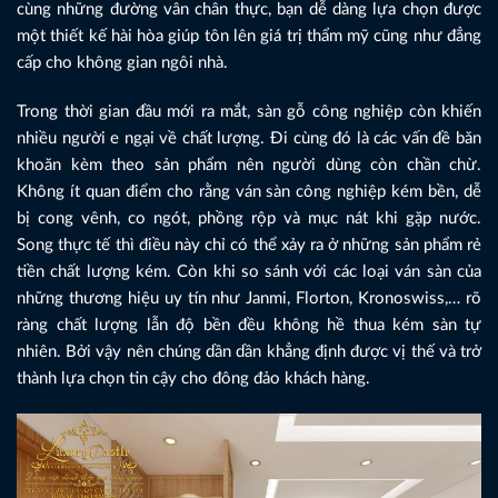
cùng những đường vân chân thực, bạn dễ dàng lựa chọn được
một thiết kế hài hòa giúp tôn lên giá trị thẩm mỹ cũng như đẳng
cấp cho không gian ngôi nhà.
Trong thời gian đầu mới ra mắt, sàn gỗ công nghiệp còn khiến
nhiều người e ngại về chất lượng. Đi cùng đó là các vấn đề băn
khoăn kèm theo sản phẩm nên người dùng còn chần chừ.
Không ít quan điểm cho rằng ván sàn công nghiệp kém bền, dễ
bị cong vênh, co ngót, phồng rộp và mục nát khi gặp nước.
Song thực tế thì điều này chỉ có thể xảy ra ở những sản phẩm rẻ
tiền chất lượng kém. Còn khi so sánh với các loại ván sàn của
những thương hiệu uy tín như Janmi, Florton, Kronoswiss,… rõ
ràng chất lượng lẫn độ bền đều không hề thua kém sàn tự
nhiên. Bởi vậy nên chúng dần dần khẳng định được vị thế và trở
thành lựa chọn tin cậy cho đông đảo khách hàng.