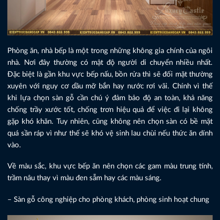
Phòng ăn, nhà bếp là một trong những không gia chính của ngôi
nhà. Nơi đây thường có mật độ người di chuyển nhiều nhất.
Đặc biệt là gần khu vực bếp nấu, bồn rửa thì sẽ đối mặt thường
xuyên với nguy cơ dầu mỡ bắn hay nước rơi vãi. Chính vì thế
khi lựa chọn sàn gỗ cần chú ý đảm bảo độ an toàn, khả năng
chống trầy xước tốt, chống trơn hiệu quả để việc đi lại không
gặp khó khăn. Tuy nhiên, cũng không nên chọn sàn có bề mặt
quá sần ráp vì như thế sẽ khó vệ sinh lau chùi nếu thức ăn dính
vào.
Về màu sắc, khu vực bếp ăn nên chọn các gam màu trung tính,
trầm nâu thay vì màu đen sẫm hay các màu sáng.
– Sàn gỗ công nghiệp cho phòng khách, phòng sinh hoạt chung