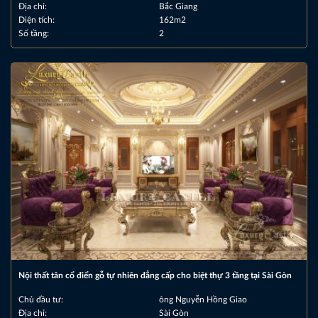
Địa chỉ:
Bắc Giang
Diện tích:
162m2
Số tầng:
2
Nội thất tân cổ điển gỗ tự nhiên đẳng cấp cho biệt thự 3 tầng tại Sài Gòn
Chủ đầu tư:
ông Nguyễn Hồng Giao
Địa chỉ:
Sài Gòn