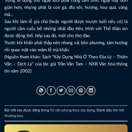
Trong lễ động thổ ngày xưa phải cúng tam sinh, ngày nay đơn
giản hơn, nhưng phải là con gà, đĩa xôi, hương, hoa quả, vàng
mã…
Sau khi làm lễ gia chủ (hoặc người được mượn tuổi nếu có) là
người cầm cuốc bổ những nhát đầu tiên, trình với Thổ thần xin
được động thổ, tiếp sau đó, mới cho thợ đào.
Trước khi khấn phải thắp nén nhang vái bốn phương, tám hướng
rồi quay mặt vào mâm lễ mà khấn.
(Nguồn tham khảo: Sách “Xây Dựng Nhà Ở Theo Địa Lý – Thiên
Văn – Dịch Lý” của tác giả Trần Văn Tam – NXB Văn hóa thông
tin năm 2002)
Bài viết này được đăng trong
Tư vấn phong thủy xây dựng
. Đánh dấu
liên kết
thường trực
.