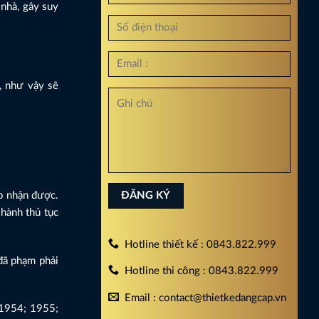
 nhà, gây suy
, như vậy sẽ
p nhận được.
hành thủ tục
Hotline thiết kế : 0843.822.999
đã phạm phải
Hotline thi công : 0843.822.999
Email : contact@thietkedangcap.vn
 1954; 1955;