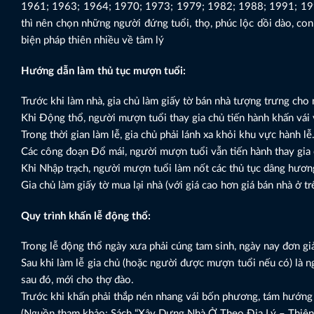
1961; 1963; 1964; 1970; 1973; 1979; 1982; 1988; 1991; 19
thì nên chọn những người đứng tuổi, thọ, phúc lộc dồi dào, con
biện pháp thiên nhiều về tâm lý
Hướng dẫn làm thủ tục mượn tuổi:
Trước khi làm nhà, gia chủ làm giấy tờ bán nhà tượng trưng ch
Khi Động thổ, người mượn tuổi thay gia chủ tiến hành khấn vái 
Trong thời gian làm lễ, gia chủ phải lánh xa khỏi khu vực hành lễ
Các công đoạn Đổ mái, người mượn tuổi vẫn tiến hành thay gia ch
Khi Nhập trạch, người mượn tuổi làm nốt các thủ tục dâng hương,
Gia chủ làm giấy tờ mua lại nhà (với giá cao hơn giá bán nhà ở tr
Quy trình khấn lễ động thổ:
Trong lễ động thổ ngày xưa phải cúng tam sinh, ngày nay đơn gi
Sau khi làm lễ gia chủ (hoặc người được mượn tuổi nếu có) là n
sau đó, mới cho thợ đào.
Trước khi khấn phải thắp nén nhang vái bốn phương, tám hướng
(Nguồn tham khảo: Sách “Xây Dựng Nhà Ở Theo Địa Lý – Thiên V