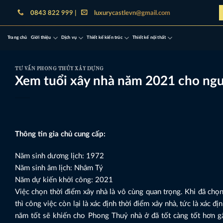
Bỏ
0843 822 999 |
luxurycastlevn@gmail.com
qua
nội
Trang chủ
Giới thiệu
Dịch vụ
Thiết kế kiến trúc
Thiết kế nội thất
dung
TƯ VẤN PHONG THỦY XÂY DỰNG
Xem tuổi xây nhà năm 2021 cho ngư
Thông tin gia chủ cung cấp:
Năm sinh dương lịch: 1972
Năm sinh âm lịch: Nhâm Tý
Năm dự kiến khởi công: 2021
Việc chọn thời điểm xây nhà là vô cùng quan trọng. Khi đã chọn 
thì công việc còn lại là xác định thời điểm xây nhà, tức là xác đ
năm tốt sẽ khiến cho Phong Thuỷ nhà ở đã tốt càng tốt hơn gấ