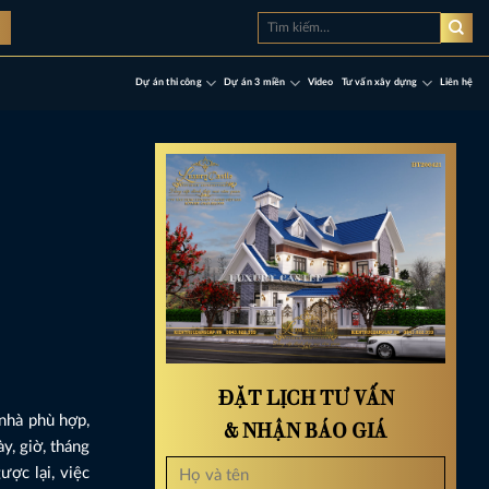
Tìm
à
kiếm:
Dự án thi công
Dự án 3 miền
Video
Tư vấn xây dựng
Liên hệ
ĐẶT LỊCH TƯ VẤN
 nhà phù hợp,
& NHẬN BÁO GIÁ
y, giờ, tháng
ợc lại, việc