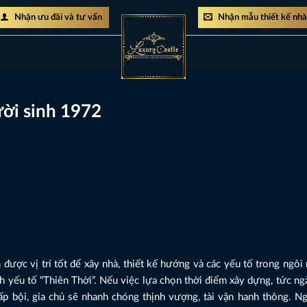
Nhận ưu đãi và tư vấn
Nhận mẫu thiết kế nh
ời sinh 1972
được vị trí tốt để xây nhà, thiết kế hướng và các yếu tố trong ngôi
ịnh yếu tố “Thiên Thời”. Nếu việc lựa chọn thời điểm xây dựng, tức ngà
p bội, gia chủ sẽ nhanh chóng thịnh vượng, tài vận hanh thông. Ngư