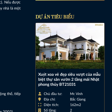
c). Nếu được
ây nhà là một
DỰ ÁN TIÊU BIỂU
Xuýt xoa vẻ đẹp siêu vượt của mẫu
biệt thự sân vườn 2 tầng mái Nhật
phong thủy BT21031
ộng thổ, tiếp
Chủ đầu tư:
Mr. Vinh
Địa chỉ:
Bắc Giang
Diện tích:
162m2
Số tầng:
2
ăm 2002)