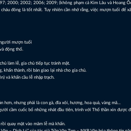
97; 2000; 2002; 2006; 2009; (không phạm cả Kim Lâu và Hoang Ố
 cháu đông là tốt nhất. Tuy nhiên cần nhớ rằng, việc mượn tuổi để x
o người mượn tuổi
và động thổ.
.
ủ làm lễ, gia chủ tiếp tục tránh mặt.
 khấn thành, rồi bàn giao lại nhà cho gia chủ.
ên) và khấn cầu lễ nhập trạch.
ản hơn, nhưng phải là con gà, đĩa xôi, hương, hoa quả, vàng mã…
gười cầm cuốc bổ những nhát đầu tiên, trình với Thổ thần xin được đ
 rồi quay mặt vào mâm lễ mà khấn.
ăn – Dịch Lý” của tác giả Trần Văn Tam – NXB Văn hóa thông tin n